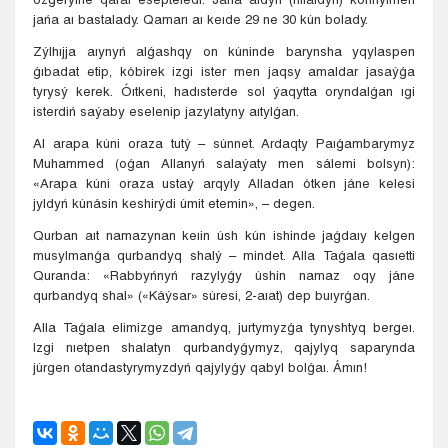
jańa aı bastalady. Qamarı aı keıde 29 ne 30 kún bolady.
Zýlhıjja aıynyń alǵashqy on kúninde barynsha yqylaspen
ǵıbadat etip, kóbirek izgi ister men jaqsy amaldar jasaýǵa
tyrysý kerek. Óıtkeni, hadısterde sol ýaqytta oryndalǵan ıgi
isterdiń saýaby eselenip jazylatyny aıtylǵan.
Al arapa kúni oraza tutý – súnnet. Ardaqty Paıǵambarymyz
Muhammed (oǵan Allanyń salaýaty men sálemi bolsyn):
«Arapa kúni oraza ustaý arqyly Alladan ótken jáne kelesi
jyldyń kúnásin keshirýdi úmit etemin», – degen.
Qurban aıt namazynan keıin úsh kún ishinde jaǵdaıy kelgen
musylmanǵa qurbandyq shalý – mindet. Alla Taǵala qasıetti
Quranda: «Rabbyńnyń razylyǵy úshin namaz oqy jáne
qurbandyq shal» («Káýsar» súresi, 2-aıat) dep buıyrǵan.
Alla Taǵala elimizge amandyq, jurtymyzǵa tynyshtyq bergeı.
Izgi nıetpen shalatyn qurbandyǵymyz, qajylyq saparynda
júrgen otandastyrymyzdyń qajylyǵy qabyl bolǵaı. Ámın!