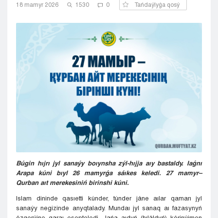
18 mamyr 2026
1530
0
Tańdaýlyǵa qosý
Kyzylorda
Pavlodar
Petropavlovsk
Semeı
Taldykorgan
Taraz
Týrkestan
Ýralsk
Ýst-Kamenogorsk
Shymkent
Búgin hıjrı jyl sanaýy boıynsha zýl-hıjja aıy bastaldy. Iaǵnı
Arapa kúni bıyl 26 mamyrǵa sáıkes keledi. 27 mamyr–
Qurban aıt merekesiniń birinshi kúni.
Islam dininde qasıetti kúnder, túnder jáne aılar qamarı jyl
sanaýy negizinde anyqtalady. Mundaı jyl sanaq aı fazasynyń
ózgerýine qaraı esepteledi. Jańa aıdyń (hıláldyń) kórinýimen