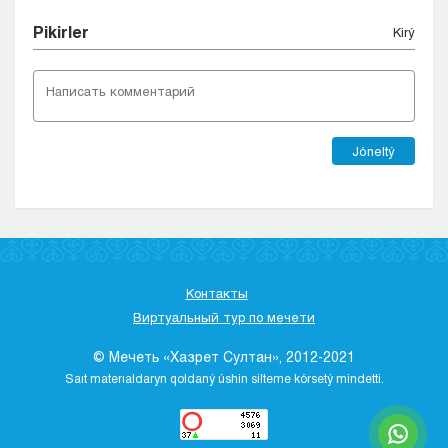
Pіkіrler
Kіrý
Jóneltý
Контакты
Виртуальный тур по мечети
© Мечеть «Хазрет Султан», 2012-2021
Saıt materıaldaryn qoldaný úshіn sіlteme kórsetý mіndettі.