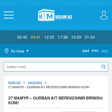
02:45
04:41
12:25
17:38
19:59
21:54
Астана
ҚАЗ
РУС
QAZ
Astana
Almaty
Aktaý
Aktobe
Basty bet
Jańalyqtar
Atyraý
27 MAMYR – QURBAN AIT MEREKESINIŃ BIRINShI KÚNI!
Jezkazgan
27 MAMYR – QURBAN AIT MEREKESINIŃ BIRINShI
Karaganda
KÚNI!
Kokshetaý
Kostanaı