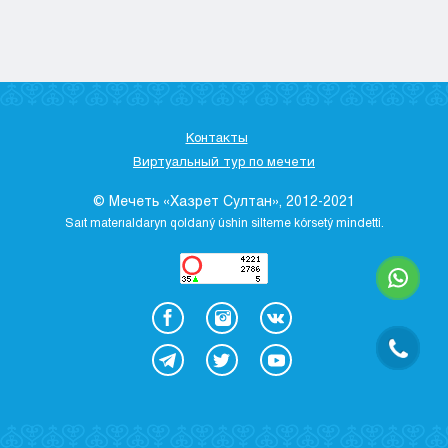
Kyzylorda
Pavlodar
Petropavlovsk
Semeı
Taldykorgan
Контакты
Taraz
Виртуальный тур по мечети
Týrkestan
Ýralsk
© Мечеть «Хазрет Султан», 2012-2021
Ýst-Kamenogorsk
Saıt materıaldaryn qoldaný úshіn sіlteme kórsetý mіndettі.
Shymkent