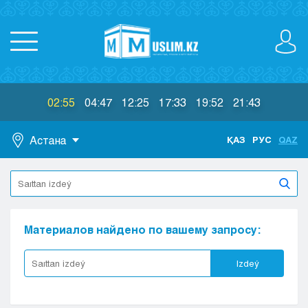
02:55
04:47
12:25
17:33
19:52
21:43
Астана
ҚАЗ
РУС
QAZ
Astana
Almaty
Aktaý
Aktobe
Материалов найдено по вашему запросу:
Atyraý
Jezkazgan
Izdeý
Karaganda
Kokshetaý
Kostanaı