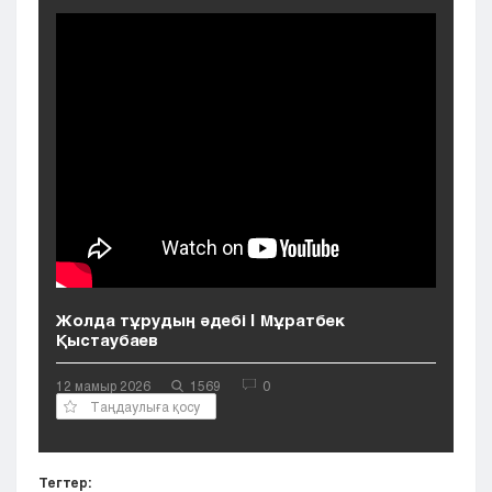
Кызылорда
Павлодар
Петропавловск
Семей
Талдыкорган
Тараз
Туркестан
Уральск
Усть-Каменогорск
Шымкент
Жолда тұрудың әдебі | Мұратбек
Қыстаубаев
12 мамыр 2026
1569
0
Таңдаулыға қосу
Тегтер: