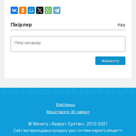
Пікірлер
Кіру
Жөнелту
Байланыс
Мешітімізге 3D саяхат
© Мечеть «Хазрет Султан», 2012-2021
Сайт материалдарын қолдану үшін сілтеме көрсету міндетті.