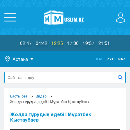
02:47
04:42
12:25
17:36
19:57
21:51
Астана
ҚАЗ
РУС
QAZ
Астана
Алматы
Актау
Актобе
Басты бет
Видео
Атырау
Жолда тұрудың әдебі | Мұратбек Қыстаубаев
Жезказган
Жолда тұрудың әдебі | Мұратбек
Караганда
Қыстаубаев
Кокшетау
Костанай