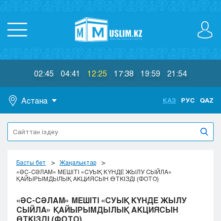
02:45
04:41
12:25
17:38
19:59
21:54
Астана
ҚАЗ
РУС
QAZ
Астана
Алматы
Актау
Актобе
Басты бет
Жаңалықтар
Атырау
«ӘС-СӘЛАМ» МЕШІТІ «СУЫҚ КҮНДЕ ЖЫЛУ СЫЙЛА»
ҚАЙЫРЫМДЫЛЫҚ АКЦИЯСЫН ӨТКІЗДІ (ФОТО)
Жезказган
Караганда
«ӘС-СӘЛАМ» МЕШІТІ «СУЫҚ КҮНДЕ ЖЫЛУ
Кокшетау
СЫЙЛА» ҚАЙЫРЫМДЫЛЫҚ АКЦИЯСЫН
ӨТКІЗДІ (ФОТО)
Костанай