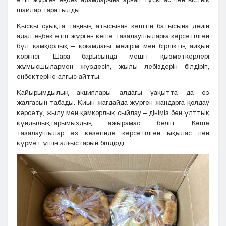
шайлар таратылды.
Қысқы суықта таңның атысынан кештің батысына дейін
адал еңбек етіп жүрген көше тазалаушыларға көрсетілген
бұл қамқорлық – қоғамдағы мейірім мен бірліктің айқын
көрінісі. Шара барысында мешіт қызметкерлері
жұмысшылармен жүздесіп, жылы лебіздерін білдіріп,
еңбектеріне алғыс айтты.
Қайырымдылық акциялары алдағы уақытта да өз
жалғасын табады. Қиын жағдайда жүрген жандарға қолдау
көрсету, жылу мен қамқорлық сыйлау – дініміз бен ұлттық
құндылықтарымыздың ажырамас бөлігі. Көше
тазалаушылар өз кезегінде көрсетілген ықылас пен
құрмет үшін алғыстарын білдірді.