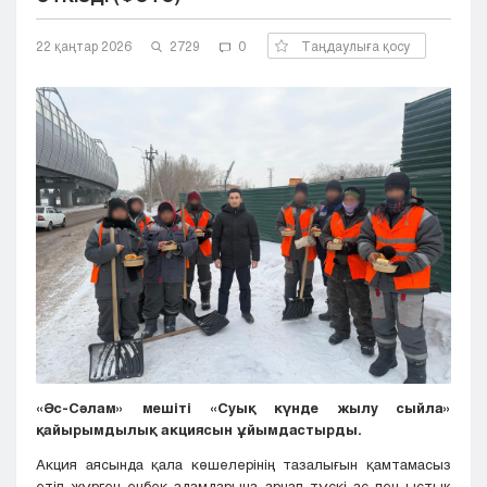
Кызылорда
22 қаңтар 2026
Павлодар
2729
0
Таңдаулыға қосу
Петропавловск
Семей
Талдыкорган
Тараз
Туркестан
Уральск
Усть-Каменогорск
Шымкент
«Әс-Сәлам» мешіті «Суық күнде жылу сыйла»
қайырымдылық акциясын ұйымдастырды.
Акция аясында қала көшелерінің тазалығын қамтамасыз
етіп жүрген еңбек адамдарына арнап түскі ас пен ыстық