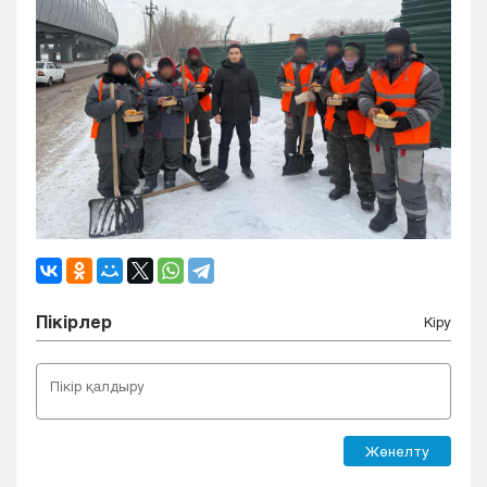
Пікірлер
Кіру
Жөнелту