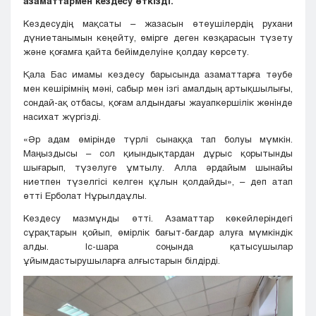
азаматтармен кездесу өткізді.
Кездесудің мақсаты – жазасын өтеушілердің рухани
дүниетанымын кеңейту, өмірге деген көзқарасын түзету
және қоғамға қайта бейімделуіне қолдау көрсету.
Қала Бас имамы кездесу барысында азаматтарға тәубе
мен кешірімнің мәні, сабыр мен ізгі амалдың артықшылығы,
сондай-ақ отбасы, қоғам алдындағы жауапкершілік жөнінде
насихат жүргізді.
«Әр адам өмірінде түрлі сынаққа тап болуы мүмкін.
Маңыздысы – сол қиындықтардан дұрыс қорытынды
шығарып, түзелуге ұмтылу. Алла әрдайым шынайы
ниетпен түзелгісі келген құлын қолдайды», – деп атап
өтті Ерболат Нұрылдаұлы.
Кездесу мазмұнды өтті. Азаматтар көкейлеріндегі
сұрақтарын қойып, өмірлік бағыт-бағдар алуға мүмкіндік
алды. Іс-шара соңында қатысушылар
ұйымдастырушыларға алғыстарын білдірді.