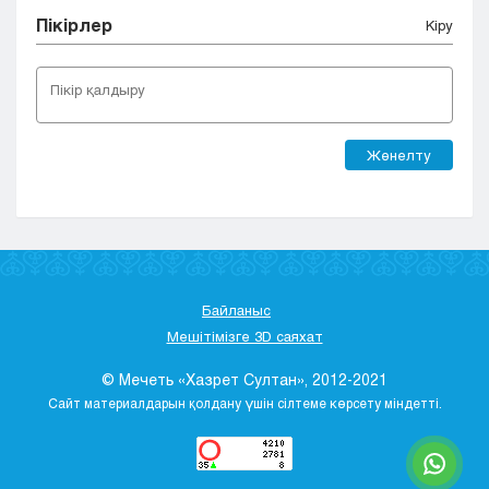
Пікірлер
Кіру
Жөнелту
Байланыс
Мешітімізге 3D саяхат
© Мечеть «Хазрет Султан», 2012-2021
Сайт материалдарын қолдану үшін сілтеме көрсету міндетті.