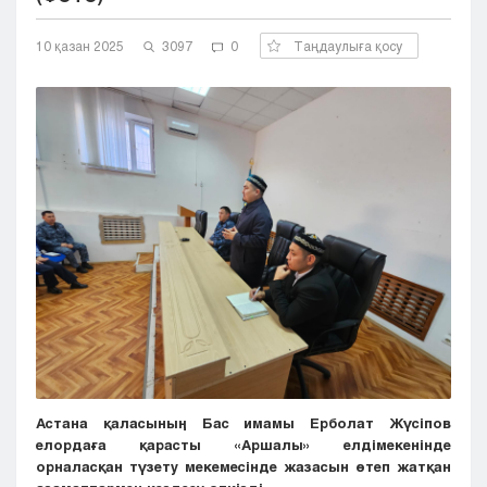
Кызылорда
10 қазан 2025
Павлодар
3097
0
Таңдаулыға қосу
Петропавловск
Семей
Талдыкорган
Тараз
Туркестан
Уральск
Усть-Каменогорск
Шымкент
Астана қаласының Бас имамы Ерболат Жүсіпов
елордаға қарасты «Аршалы» елдімекенінде
орналасқан түзету мекемесінде жазасын өтеп жатқан