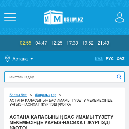
02:55
04:47
12:25
17:33
19:52
21:43
Астана
ҚАЗ
РУС
QAZ
Астана
Алматы
Актау
Актобе
Басты бет
Жаңалықтар
Атырау
АСТАНА ҚАЛАСЫНЫҢ БАС ИМАМЫ ТҮЗЕТУ МЕКЕМЕСІНДЕ
УАҒЫЗ-НАСИХАТ ЖҮРГІЗДІ (ФОТО)
Жезказган
Караганда
АСТАНА ҚАЛАСЫНЫҢ БАС ИМАМЫ ТҮЗЕТУ
Кокшетау
МЕКЕМЕСІНДЕ УАҒЫЗ-НАСИХАТ ЖҮРГІЗДІ
(ФОТО)
Костанай