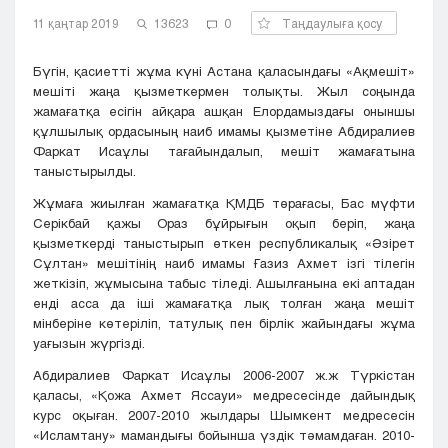
Кызылорда
11 қаңтар 2019
13623
0
Таңдаулыға қосу
Павлодар
Петропавловск
Бүгін, қасиетті жұма күні Астана қаласындағы «Ақмешіт»
мешіті жаңа қызметкермен толықты. Жыл соңында
Семей
жамағатқа есігін айқара ашқан Елордамыздағы оныншы
Талдыкорган
құлшылық ордасының наиб имамы қызметіне Абдиралиев
Тараз
Фаркат Исаұлы тағайындалып, мешіт жамағатына
Туркестан
таныстырылды.
Уральск
Жұмаға жиылған жамағатқа ҚМДБ төрағасы, Бас мүфти
Усть-Каменогорск
Серікбай қажы Ораз бұйрығын оқып беріп, жаңа
Шымкент
қызметкерді таныстырып өткен республикалық «Әзірет
Сұлтан» мешітінің наиб имамы Ғазиз Ахмет ізгі тілегін
жеткізіп, жұмысына табыс тіледі. Ашылғанына екі аптадан
енді асса да іші жамағатқа лық толған жаңа мешіт
мінберіне көтеріліп, татулық пен бірлік жайындағы жұма
уағызын жүргізді.
Абдиралиев Фаркат Исаұлы 2006-2007 ж.ж Түркістан
қаласы, «Қожа Ахмет Яссауи» медресесінде дайындық
курс оқыған. 2007-2010 жылдары Шымкент медресесін
«Исламтану» мамандығы бойынша үздік тәмамдаған. 2010-