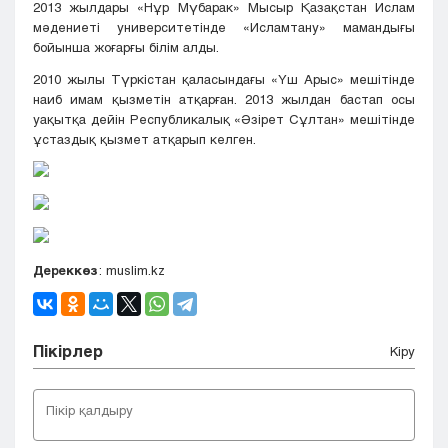
2013 жылдары «Нұр Мүбарак» Мысыр Қазақстан Ислам
мәдениеті университетінде «Исламтану» мамандығы
бойынша жоғарғы білім алды.
2010 жылы Түркістан қаласындағы «Үш Арыс» мешітінде
наиб имам қызметін атқарған. 2013 жылдан бастап осы
уақытқа дейін Республикалық «Әзірет Сұлтан» мешітінде
ұстаздық қызмет атқарып келген.
Дереккөз
: muslim.kz
Пікірлер
Кіру