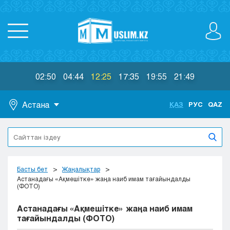
02:50
04:44
12:25
17:35
19:55
21:49
Астана
ҚАЗ
РУС
QAZ
Астана
Алматы
Актау
Актобе
Басты бет
Жаңалықтар
Атырау
Астанадағы «Ақмешітке» жаңа наиб имам тағайындалды
(ФОТО)
Жезказган
Караганда
Астанадағы «Ақмешітке» жаңа наиб имам
Кокшетау
тағайындалды (ФОТО)
Костанай