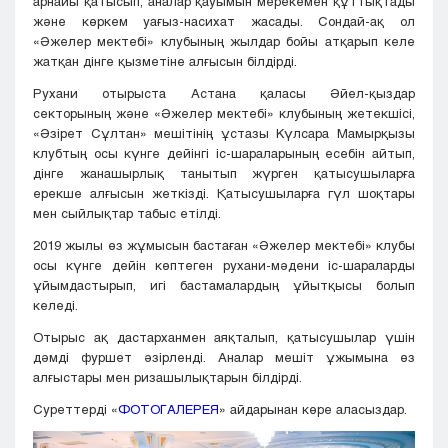
арнайы қатысып, аналар қауымын мерекемен құттықтады
және көркем уағыз-насихат жасады. Сондай-ақ ол
«Әжелер мектебі» клубының жылдар бойы атқарып келе
жатқан дінге қызметіне алғысын білдірді.
Рухани отырыста Астана қаласы Әйел-қыздар
секторының және «Әжелер мектебі» клубының жетекшісі,
«Әзірет Сұлтан» мешітінің ұстазы Күлсара Мамырқызы
клубтың осы күнге дейінгі іс-шараларының есебін айтып,
дінге жанашырлық танытып жүрген қатысушыларға
ерекше алғысын жеткізді. Қатысушыларға гүл шоқтары
мен сыйлықтар табыс етілді.
2019 жылы өз жұмысын бастаған «Әжелер мектебі» клубы
осы күнге дейін көптеген рухани-мәдени іс-шараларды
ұйымдастырып, игі бастамалардың ұйытқысы болып
келеді.
Отырыс ақ дастарханмен аяқталып, қатысушылар үшін
дәмді фуршет әзірленді. Аналар мешіт ұжымына өз
алғыстары мен ризашылықтарын білдірді.
Суреттерді «
ФОТОГАЛЕРЕЯ
» айдарынан көре аласыздар.