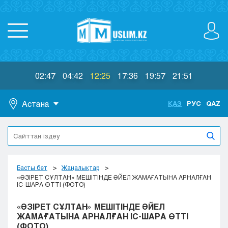
02:47
04:42
12:25
17:36
19:57
21:51
Астана
ҚАЗ
РУС
QAZ
Астана
Алматы
Актау
Актобе
Басты бет
Жаңалықтар
Атырау
«ӘЗІРЕТ СҰЛТАН» МЕШІТІНДЕ ӘЙЕЛ ЖАМАҒАТЫНА АРНАЛҒАН
ІС-ШАРА ӨТТІ (ФОТО)
Жезказган
Караганда
«ӘЗІРЕТ СҰЛТАН» МЕШІТІНДЕ ӘЙЕЛ
Кокшетау
ЖАМАҒАТЫНА АРНАЛҒАН ІС-ШАРА ӨТТІ
(ФОТО)
Костанай