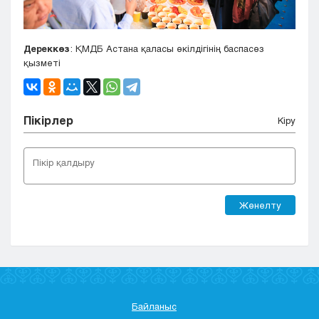
Дереккөз
: ҚМДБ Астана қаласы өкілдігінің баспасөз
қызметі
Пікірлер
Кіру
Жөнелту
Байланыс