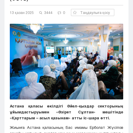
Кызылорда
13 қазан 2025
Павлодар
3444
0
Таңдаулыға қосу
Петропавловск
Семей
Талдыкорган
Тараз
Туркестан
Уральск
Усть-Каменогорск
Шымкент
Астана қаласы өкілдігі Әйел-қыздар секторының
ұйымдастыруымен «Әзірет Сұлтан» мешітінде
«Қарттарым – асыл қазынам» атты іс-шара өтті.
Жиынға Астана қаласының Бас имамы Ерболат Жүсіпов