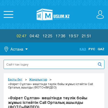
02:47
04:42
12:25
17:36
19:57
21:51
Астана
ҚАЗ
РУС
QAZ
Астана
Алматы
Актау
Актобе
Басты бет
Жаңалықтар
Атырау
«Әзірет Сұлтан» мешітінде тәулік бойы жұмыс істейтін Call
Орталық ашылды (ФОТО+ВИДЕО)
Жезказган
Караганда
«Әзірет Сұлтан» мешітінде тәулік бойы
Кокшетау
жұмыс істейтін Call Орталық ашылды
(ФОТО+ВИДЕО)
Костанай