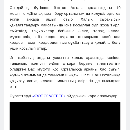
Сондай-ақ, бүгіннен бастап Астана қаласындағы 10
мешітте «Діни ақпарат беру орталығы» да келушілерге өз
есігін айқара ашып отыр. Халық сұранысын
қанағаттандыру мақсатында іске қосылған бұл жоба түрлі
түйткілді тақырыптар бойынша (неке, талақ, несие,
мұрагерлік, т.б.) кеңес сұраған жандармен көзбе-көз
кездесіп, сырт көздерден тыс сұхбаттасуға қолайлы болу
үшін қосылып отыр.
Игі жобаның алдағы уақытта халық арасында кеңінен
танылып, жемісті еңбек атқара беруіне тілектестігін
білдірген Бас мүфти қос Орталыққа арнайы бас сұғып,
жұмыс жайымен де танысып шықты. Тіпті, Call Орталыққа
қоңырау соғып, кезекші маманның әзірлігін де пысықтап
өтті.
Суреттерді
«ФОТОГАЛЕРЕЯ»
айдарынан көре аласыздар!