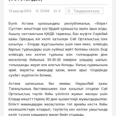
Кызылорда
10 қаңтар 2019
Павлодар
21949
0
Таңдаулыға қосу
Петропавловск
Бүгін Астана қаласындағы республикалық «Әзірет
Семей
Сұлтан» мешітінде қос бірдей қуанышты оқиға орын алды.
Талдыкорган
Ашылу салтанатына ҚМДБ төрағасы, Бас мүфти Серікбай
Тараз
қажы Ораздың өзі келіп қатысқан Call Орталықтың іске
Туркестан
қосылуы – Елорда жұртшылығы үшін ғана емес, еліміздің
Уральск
барлық тұрғындары үшін сүйінші жайт болғаны сөзсіз. Енді
еліміздің кез келген тұрғыны өзін толғандырған діни
Усть-Каменогорск
мәселелер бойынша 33-30-30 нөміріне қоңырау шалып,
Шымкент
толыққанды жауап ала алатын болады. Халық сұранысына
орай, жауапты мамандар қазақ және орыс тілдерінде
сұхбат жүргізетін болмақ.
Астана қаласының бас имамы Наурызбай қажы
Тағанұлының бастамасымен іске қосылып отырған Call
Орталықтың тәулік бойы үзіліссіз жұмыс жасауы үшін
Елорда мешітттерінің 60 діни қызметкері жұмылдырылған.
Білікті мамандардан жасақталған топ арнайы кесте бойы
кезекшіліктерін атқарып, тәуліктің кез келген уақытында
келіп түскен қоңырауға жауап беріп отырады.