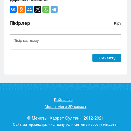
Пікірлер
Кіру
Жөнелту
Байланыс
Мешітімізге 3D саяхат
© Мечеть «Хазрет Султан», 2012-2021
Сайт материалдарын қолдану үшін сілтеме көрсету міндетті.