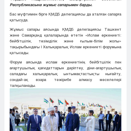
Республикасына жұмыс сапарымен барды.
Бас мүфтимен бірге ҚМДБ делегациясы да аталған сапарға
қатысуда.
Жұмыс сапары аясында ҚМДБ делегациясы Ташкент
және Самарқанд қалаларында өтетін «Ислам өркениеті:
бейбітшілік, төзімділік және ғылым-білім жолы»
тақырыбындағы І Халықаралық Ислам өркениеті форумына
қатысады.
Форум аясында ислам өркениетінің бейбітшілік пен
ағартушылық қағидаттарын дәріптеу, діни-ағартушылық
саладағы халықаралық ынтымақтастықты нығайту,
сондай-ақ өзара тәжірибе алмасу мәселелері
талқыланады.