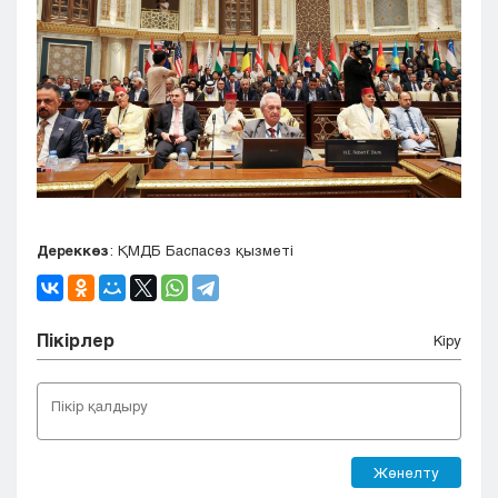
Дереккөз
: ҚМДБ Баспасөз қызметі
Пікірлер
Кіру
Жөнелту