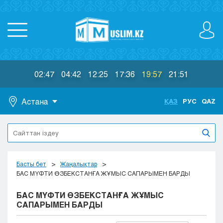
02:47
04:42
12:25
17:36
19:57
21:51
Астана
ҚАЗ
РУС
QAZ
Астана
Алматы
Актау
Актобе
Басты бет
Жаңалықтар
Атырау
БАС МҮФТИ ӨЗБЕКСТАНҒА ЖҰМЫС САПАРЫМЕН БАРДЫ
Жезказган
БАС МҮФТИ ӨЗБЕКСТАНҒА ЖҰМЫС
Караганда
САПАРЫМЕН БАРДЫ
Кокшетау
Костанай