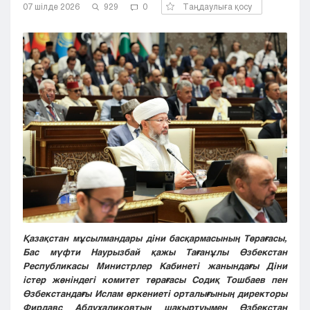
07 шілде 2026
929
0
Таңдаулыға қосу
Кызылорда
Павлодар
Петропавловск
Семей
Талдыкорган
Тараз
Туркестан
Уральск
Усть-Каменогорск
Шымкент
Қазақстан мұсылмандары діни басқармасының Төрағасы,
Бас мүфти Наурызбай қажы Тағанұлы Өзбекстан
Республикасы Министрлер Кабинеті жанындағы Діни
істер жөніндегі комитет төрағасы Содиқ Тошбаев пен
Өзбекстандағы Ислам өркениеті орталығының директоры
Фирдавс Абдухаликовтың шақыртуымен Өзбекстан