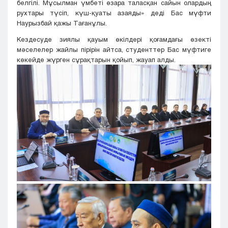
белгілі. Мұсылман үмбеті өзара таласқан сайын олардың
рухтары түсіп, күш-қуаты азаяды» деді Бас мүфти
Наурызбай қажы Тағанұлы.
Кездесуде зиялы қауым өкілдері қоғамдағы өзекті
мәселелер жайлы пірірін айтса, студенттер Бас мүфтиге
көкейде жүрген сұрақтарын қойып, жауап алды.