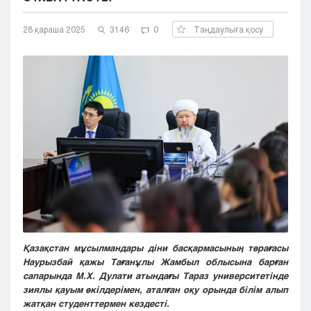
Кызылорда
28 қараша 2025
Павлодар
3146
0
Таңдаулыға қосу
Петропавловск
Семей
Талдыкорган
Тараз
Туркестан
Уральск
Усть-Каменогорск
Шымкент
Қазақстан мұсылмандары діни басқармасының төрағасы
Наурызбай қажы Тағанұлы Жамбыл облысына барған
сапарында М.Х. Дулати атындағы Тараз университетінде
зиялы қауым өкілдерімен, аталған оқу орында білім алып
жатқан студенттермен кездесті.