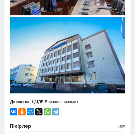
Дереккөз
: ҚМДБ Баспасөз қызметі
Пікірлер
Кіру