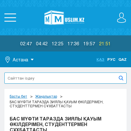
02:47
04:42
12:25
17:36
19:57
21:51
Астана
ҚАЗ
РУС
QAZ
Астана
Алматы
Актау
Актобе
Басты бет
Жаңалықтар
Атырау
БАС МҮФТИ ТАРАЗДА ЗИЯЛЫ ҚАУЫМ ӨКІЛДЕРІМЕН,
СТУДЕНТТЕРМЕН СҰХБАТТАСТЫ
Жезказган
Караганда
БАС МҮФТИ ТАРАЗДА ЗИЯЛЫ ҚАУЫМ
Кокшетау
ӨКІЛДЕРІМЕН, СТУДЕНТТЕРМЕН
СҰХБАТТАСТЫ
Костанай