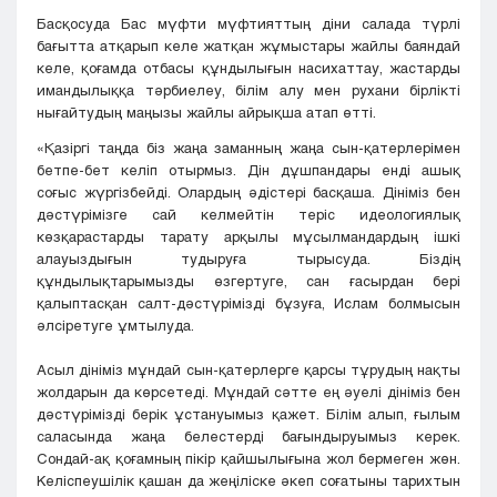
Басқосуда Бас мүфти мүфтияттың діни салада түрлі
бағытта атқарып келе жатқан жұмыстары жайлы баяндай
келе, қоғамда отбасы құндылығын насихаттау, жастарды
имандылыққа тәрбиелеу, білім алу мен рухани бірлікті
нығайтудың маңызы жайлы айрықша атап өтті.
«Қазіргі таңда біз жаңа заманның жаңа сын-қатерлерімен
бетпе-бет келіп отырмыз. Дін дұшпандары енді ашық
соғыс жүргізбейді. Олардың әдістері басқаша. Дініміз бен
дәстүрімізге сай келмейтін теріс идеологиялық
көзқарастарды тарату арқылы мұсылмандардың ішкі
алауыздығын тудыруға тырысуда. Біздің
құндылықтарымызды өзгертуге, сан ғасырдан бері
қалыптасқан салт-дәстүрімізді бұзуға, Ислам болмысын
әлсіретуге ұмтылуда.
Асыл дініміз мұндай сын-қатерлерге қарсы тұрудың нақты
жолдарын да көрсетеді. Мұндай сәтте ең әуелі дініміз бен
дәстүрімізді берік ұстануымыз қажет. Білім алып, ғылым
саласында жаңа белестерді бағындыруымыз керек.
Сондай-ақ қоғамның пікір қайшылығына жол бермеген жөн.
Келіспеушілік қашан да жеңіліске әкеп соғатыны тарихтын