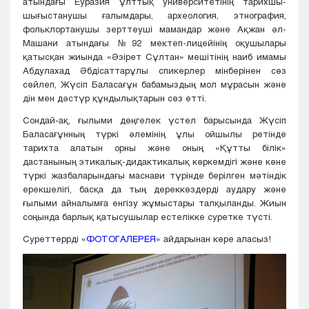
атындағы Еуразия ұлттық университетінің тарихшы-
шығыстанушы ғалымдары, археология, этнография,
фольклортанушы зерттеуші мамандар және Ақжан әл-
Машани атындағы №92 мектеп-лицейінің оқушылары
қатысқан жиында «Әзірет Сұлтан» мешітінің наиб имамы
Абдулахад Әбдісаттарұлы спикерлер мінберінен сөз
сөйлеп, Жүсіп Баласағұн бабамыздың мол мұрасын және
дін мен дәстүр құндылықтарын сөз етті.
Сондай-ақ, ғылыми дөңгелек үстел барысында Жүсіп
Баласағұнның түркі әлемінің ұлы ойшылы ретінде
тарихта алатын орны және оның «Құтты білік»
дастанының этикалық-дидактикалық көркемдігі және көне
түркі жазбаларындағы маснави түрінде берілген мәтіндік
ерекшелігі, басқа да тың дереккөздерді аудару және
ғылыми айналымға енгізу жұмыстары талқыланды. Жиын
соңында барлық қатысушылар естелікке суретке түсті.
Суреттеррді «
ФОТОГАЛЕРЕЯ
» айдарынан көре аласыз!