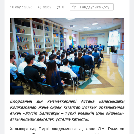
Кызылорда
10 сәуір 2025
3289
0
Таңдаулыға қосу
Павлодар
Петропавловск
Семей
Талдыкорган
Тараз
Туркестан
Уральск
Усть-Каменогорск
Шымкент
Елорданың дін қызметкерлері Астана қаласындағы
Қолжазбалар және сирек кітаптар ұлттық орталығында
өткен «Жүсіп Баласағұн – түркі әлемінің ұлы ойшылы»
атты ғылыми дөңгелек үстелге қатысты.
Халықаралық Түркі академиясының және Л.Н. Гумилев