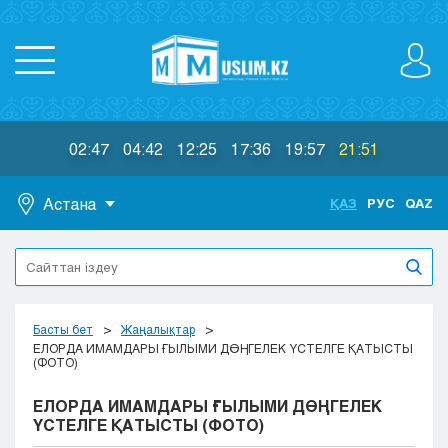
02:47
04:42
12:25
17:36
19:57
21:51
Астана
ҚАЗ
РУС
QAZ
Астана
Алматы
Актау
Актобе
Басты бет
Жаңалықтар
Атырау
ЕЛОРДА ИМАМДАРЫ ҒЫЛЫМИ ДӨҢГЕЛЕК ҮСТЕЛГЕ ҚАТЫСТЫ
(ФОТО)
Жезказган
Караганда
ЕЛОРДА ИМАМДАРЫ ҒЫЛЫМИ ДӨҢГЕЛЕК
Кокшетау
ҮСТЕЛГЕ ҚАТЫСТЫ (ФОТО)
Костанай