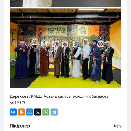
Дереккөз
: ҚМДБ Астана қаласы өкілдігінің баспасөз
қызметі
Пікірлер
Кіру