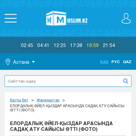
02:45
04:41
12:25
17:38
19:59
21:54
Астана
ҚАЗ
РУС
QAZ
Астана
Алматы
Актау
Актобе
Басты бет
Жаңалықтар
Атырау
ЕЛОРДАЛЫҚ ӘЙЕЛ-ҚЫЗДАР АРАСЫНДА САДАҚ АТУ САЙЫСЫ
ӨТТІ (ФОТО)
Жезказган
Караганда
ЕЛОРДАЛЫҚ ӘЙЕЛ-ҚЫЗДАР АРАСЫНДА
Кокшетау
САДАҚ АТУ САЙЫСЫ ӨТТІ (ФОТО)
Костанай