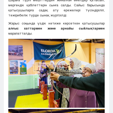
мергендік қабілеттерін сынға салды. Сайыс барысында
қатысушыларға садақ ату ережелері түсіндіріліп,
тәжірибелік түрде сынақ жүргізілді.
Жарыс соңында үздік нәтиже көрсеткен қатысушылар
алғыс хаттармен және
арнайы сыйлықтармен
марапатталды.