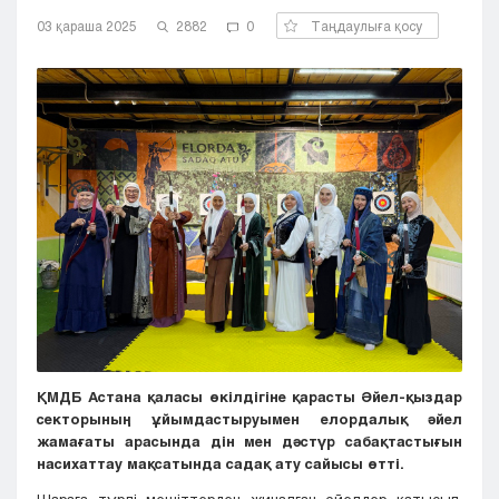
Кызылорда
03 қараша 2025
2882
0
Таңдаулыға қосу
Павлодар
Петропавловск
Семей
Талдыкорган
Тараз
Туркестан
Уральск
Усть-Каменогорск
Шымкент
ҚМДБ Астана қаласы өкілдігіне қарасты Әйел-қыздар
секторының ұйымдастыруымен елордалық әйел
жамағаты арасында
дін мен дәстүр сабақтастығын
насихаттау мақсатында садақ ату сайысы
өтті.
Шараға түрлі мешіттерден жиналған әйелдер қатысып,