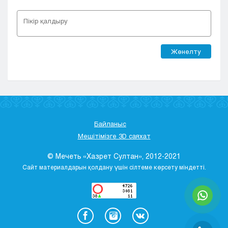
Жөнелту
Байланыс
Мешітімізге 3D саяхат
© Мечеть «Хазрет Султан», 2012-2021
Сайт материалдарын қолдану үшін сілтеме көрсету міндетті.