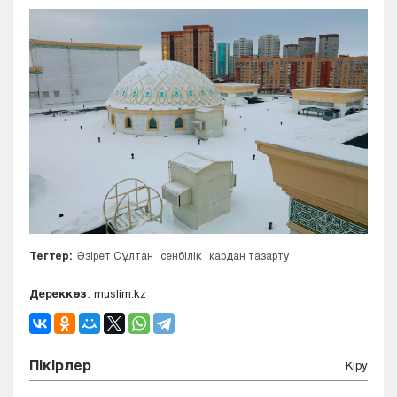
Тегтер:
Әзірет Сұлтан
сенбілік
қардан тазарту
Дереккөз
: muslim.kz
Пікірлер
Кіру