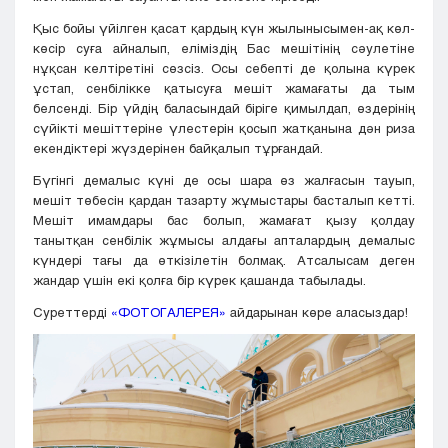
Қыс бойы үйілген қасат қардың күн жылынысымен-ақ көл-
көсір суға айналып, еліміздің Бас мешітінің сәулетіне
нұқсан келтіретіні сөзсіз. Осы себепті де қолына күрек
ұстап, сенбілікке қатысуға мешіт жамағаты да тым
белсенді. Бір үйдің баласындай біріге қимылдап, өздерінің
сүйікті мешіттеріне үлестерін қосып жатқанына дән риза
екендіктері жүздерінен байқалып тұрғандай.
Бүгінгі демалыс күні де осы шара өз жалғасын тауып,
мешіт төбесін қардан тазарту жұмыстары басталып кетті.
Мешіт имамдары бас болып, жамағат қызу қолдау
танытқан сенбілік жұмысы алдағы апталардың демалыс
күндері тағы да өткізілетін болмақ. Атсалысам деген
жандар үшін екі қолға бір күрек қашанда табылады.
Суреттерді
«ФОТОГАЛЕРЕЯ»
айдарынан көре аласыздар!