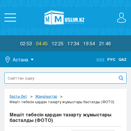
02:53
04:45
12:25
17:34
19:54
21:46
Астана
ҚАЗ
РУС
QAZ
Астана
Алматы
Актау
Актобе
Басты бет
Жаңалықтар
Атырау
Мешіт төбесін қардан тазарту жұмыстары басталды (ФОТО)
Жезказган
Мешіт төбесін қардан тазарту жұмыстары
Караганда
басталды (ФОТО)
Кокшетау
Костанай