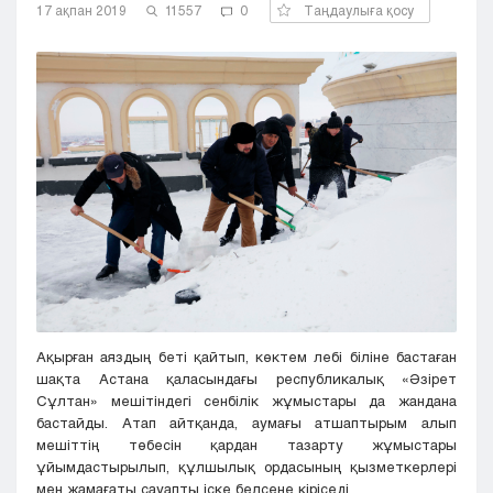
17 ақпан 2019
11557
0
Таңдаулыға қосу
Кызылорда
Павлодар
Петропавловск
Семей
Талдыкорган
Тараз
Туркестан
Уральск
Усть-Каменогорск
Шымкент
Ақырған аяздың беті қайтып, көктем лебі біліне бастаған
шақта Астана қаласындағы республикалық «Әзірет
Сұлтан» мешітіндегі сенбілік жұмыстары да жандана
бастайды. Атап айтқанда, аумағы атшаптырым алып
мешіттің төбесін қардан тазарту жұмыстары
ұйымдастырылып, құлшылық ордасының қызметкерлері
мен жамағаты сауапты іске белсене кіріседі.