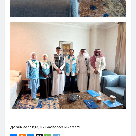
Дереккөз
: ҚМДБ Баспасөз қызметі