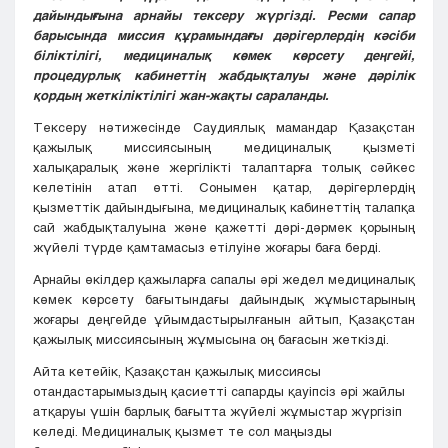
дайындығына арнайы тексеру жүргізді. Ресми сапар
барысында миссия құрамындағы дәрігерлердің кәсіби
біліктілігі, медициналық көмек көрсету деңгейі,
процедурлық кабинеттің жабдықталуы және дәрілік
қордың жеткіліктілігі жан-жақты сараланды.
Тексеру нәтижесінде Саудиялық мамандар Қазақстан
қажылық миссиясының медициналық қызметі
халықаралық және жергілікті талаптарға толық сәйкес
келетінін атап өтті. Сонымен қатар, дәрігерлердің
қызметтік дайындығына, медициналық кабинеттің талапқа
сай жабдықталуына және қажетті дәрі-дәрмек қорының
жүйелі түрде қамтамасыз етілуіне жоғары баға берді.
Арнайы өкілдер қажыларға сапалы әрі жедел медициналық
көмек көрсету бағытындағы дайындық жұмыстарының
жоғары деңгейде ұйымдастырылғанын айтып, Қазақстан
қажылық миссиясының жұмысына оң бағасын жеткізді.
Айта кетейік, Қазақстан қажылық миссиясы
отандастарымыздың қасиетті сапарды қауіпсіз әрі жайлы
атқаруы үшін барлық бағытта жүйелі жұмыстар жүргізіп
келеді. Медициналық қызмет те сол маңызды