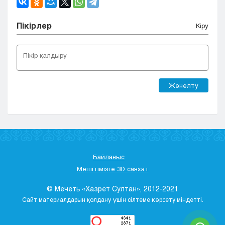
Пікірлер
Кіру
Жөнелту
Байланыс
Мешітімізге 3D саяхат
© Мечеть «Хазрет Султан», 2012-2021
Сайт материалдарын қолдану үшін сілтеме көрсету міндетті.