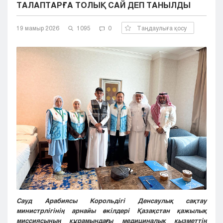
ТАЛАПТАРҒА ТОЛЫҚ САЙ ДЕП ТАНЫЛДЫ
Кызылорда
Павлодар
19 мамыр 2026
1095
0
Таңдаулыға қосу
Петропавловск
Семей
Талдыкорган
Тараз
Туркестан
Уральск
Усть-Каменогорск
Шымкент
Сауд Арабиясы Корольдігі Денсаулық сақтау
министрлігінің арнайы өкілдері Қазақстан қажылық
миссиясының құрамындағы медициналық қызметтің