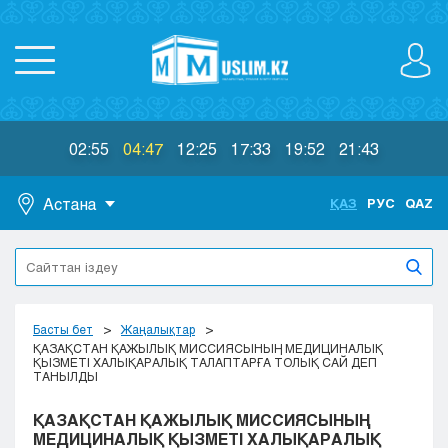
02:55
04:47
12:25
17:33
19:52
21:43
Астана
ҚАЗ
РУС
QAZ
Астана
Алматы
Актау
Актобе
Басты бет
Жаңалықтар
Атырау
ҚАЗАҚСТАН ҚАЖЫЛЫҚ МИССИЯСЫНЫҢ МЕДИЦИНАЛЫҚ
ҚЫЗМЕТІ ХАЛЫҚАРАЛЫҚ ТАЛАПТАРҒА ТОЛЫҚ САЙ ДЕП
Жезказган
ТАНЫЛДЫ
Караганда
ҚАЗАҚСТАН ҚАЖЫЛЫҚ МИССИЯСЫНЫҢ
Кокшетау
МЕДИЦИНАЛЫҚ ҚЫЗМЕТІ ХАЛЫҚАРАЛЫҚ
Костанай