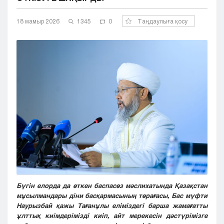
Кызылорда
18 мамыр 2026
Павлодар
1345
0
Таңдаулыға қосу
Петропавловск
Семей
Талдыкорган
Тараз
Туркестан
Уральск
Усть-Каменогорск
Шымкент
Бүгін елорда да өткен баспасөз мәслихатында Қазақстан
мұсылмандары діни басқармасының төрағасы, Бас мүфти
Наурызбай қажы Тағанұлы еліміздегі барша жамағатты
ұлттық киімдерімізді киіп, айт мерекесін дәстүрімізге