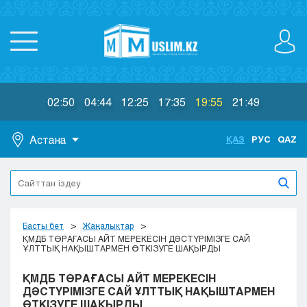
02:50
04:44
12:25
17:35
19:55
21:49
Астана
ҚАЗ
РУС
QAZ
Астана
Алматы
Актау
Актобе
Басты бет
Жаңалықтар
Атырау
ҚМДБ ТӨРАҒАСЫ АЙТ МЕРЕКЕСІН ДӘСТҮРІМІЗГЕ САЙ
ҰЛТТЫҚ НАҚЫШТАРМЕН ӨТКІЗУГЕ ШАҚЫРДЫ
Жезказган
Караганда
ҚМДБ ТӨРАҒАСЫ АЙТ МЕРЕКЕСІН
Кокшетау
ДӘСТҮРІМІЗГЕ САЙ ҰЛТТЫҚ НАҚЫШТАРМЕН
ӨТКІЗУГЕ ШАҚЫРДЫ
Костанай