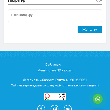
Пікірлер
Кіру
Жөнелту
Байланыс
Мешітімізге 3D саяхат
© Мечеть «Хазрет Султан», 2012-2021
Сайт материалдарын қолдану үшін сілтеме көрсету міндетті.