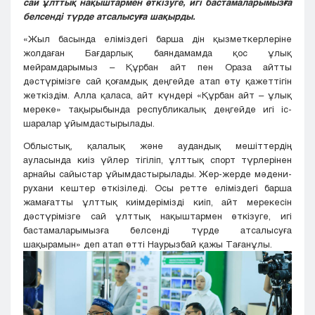
сай ұлттық нақыштармен өткізуге, игі бастамаларымызға
белсенді түрде атсалысуға шақырды.
«Жыл басында еліміздегі барша дін қызметкерлеріне
жолдаған Бағдарлық баяндамамда қос ұлық
мейрамдарымыз – Құрбан айт пен Ораза айтты
дәстүрімізге сай қоғамдық деңгейде атап өту қажеттігін
жеткіздім. Алла қаласа, айт күндері «Құрбан айт – ұлық
мереке» тақырыбында республикалық деңгейде игі іс-
шаралар ұйымдастырылады.
Облыстық, қалалық және аудандық мешіттердің
ауласында киіз үйлер тігіліп, ұлттық спорт түрлерінен
арнайы сайыстар ұйымдастырылады. Жер-жерде мәдени-
рухани кештер өткізіледі. Осы ретте еліміздегі барша
жамағатты ұлттық киімдерімізді киіп, айт мерекесін
дәстүрімізге сай ұлттық нақыштармен өткізуге, игі
бастамаларымызға белсенді түрде атсалысуға
шақырамын» деп атап өтті Наурызбай қажы Тағанұлы.