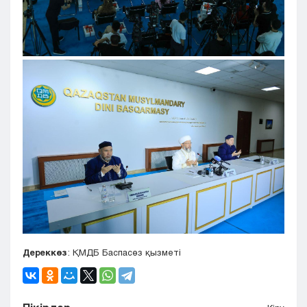
Дереккөз
: ҚМДБ Баспасөз қызметі