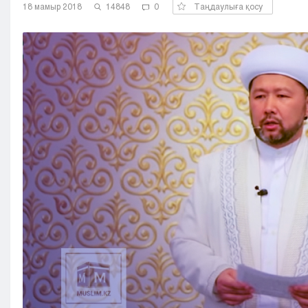
18 мамыр 2018
14848
0
Таңдаулыға қосу
Кызылорда
Павлодар
Петропавловск
Семей
Талдыкорган
Тараз
Туркестан
Уральск
Усть-Каменогорск
Шымкент