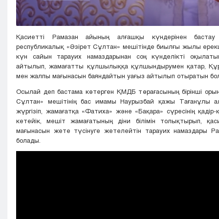
Қасиетті Рамазан айының алғашқы күндерінен бастау
республикалық «Әзірет Сұлтан» мешітінде биылғы жылы ерекш
күн сайын тарауих намаздарынан соң күнделікті оқылатын
айтылып, жамағатты құлшылыққа құлшындырумен қатар, Құ
мен жалпы мағынасын баяндайтын уағыз айтылып отыратын бо
Осылай деп бастама көтерген ҚМДБ төрағасының бірінші орын
Сұлтан» мешітінің бас имамы Наурызбай қажы Тағанұлы а
жүргізіп, жамағатқа «Фатиха» және «Бақара» сүресінің қадір-қ
кетейік, мешіт жамағатының діни білімін толықтырып, қас
мағынасын жете түсінуге жетелейтін тарауих намаздары Р
болады.