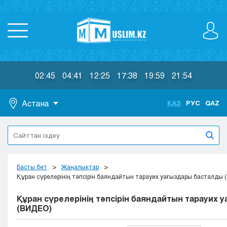
02:45
04:41
12:25
17:38
19:59
21:54
Астана
ҚАЗ
РУС
QAZ
Астана
Алматы
Актау
Актобе
Басты бет
Жаңалықтар
Атырау
Құран сүрелерінің тәпсірін баяндайтын тарауих уағыздары басталды
Жезказган
Құран сүрелерінің тәпсірін баяндайтын тарауих
Караганда
(ВИДЕО)
Кокшетау
Костанай