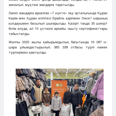
жиналып, мұқтаж жандарға таратылды.
Зағип жандарға арналған «7 нүкте» оқу орталығында Құран
Кәрім мен Құран әліппесі Брайль қарпімен Зекет қорының
қолдауымен басылып шығарылды. Қазіргі таңда 35 шәкірт
білім алуда, ал 10 ұстазға арнайы оқыту сертификаттары
табысталды.
Жалпы 2025 жылы қайырымдылық бағытында 16 087 іс-
шара ұйымдастырылып, 385 338 отбасы түрлі көмек
түрлерімен қамтылды.