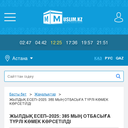
02:47
04:42
12:25
17:36
19:57
21:51
Астана
ҚАЗ
РУС
QAZ
Астана
Алматы
Актау
Актобе
Басты бет
Жаңалықтар
Атырау
ЖЫЛДЫҚ ЕСЕП–2025: 385 МЫҢ ОТБАСЫҒА ТҮРЛІ КӨМЕК
КӨРСЕТІЛДІ
Жезказган
Караганда
ЖЫЛДЫҚ ЕСЕП–2025: 385 МЫҢ ОТБАСЫҒА
Кокшетау
ТҮРЛІ КӨМЕК КӨРСЕТІЛДІ
Костанай