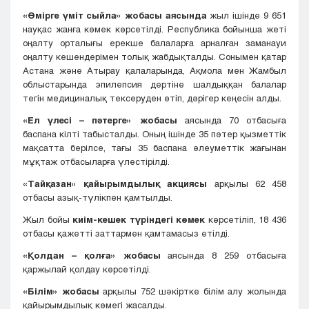
«Өмірге үміт сыйла» жобасы аясында
жыл ішінде 9 651
науқас жанға көмек көрсетілді. Республика бойынша жеті
оңалту орталығы ерекше балаларға арналған заманауи
оңалту кешендерімен толық жабдықталды. Сонымен қатар
Астана және Атырау қалаларында, Ақмола мен Жамбыл
облыстарында эпилепсия дертіне шалдыққан балалар
тегін медициналық тексеруден өтіп, дәрігер кеңесін алды.
«Ел үлесі – пәтерге» жобасы
аясында 70 отбасыға
баспана кілті табысталды. Оның ішінде 35 пәтер қызметтік
мақсатта берілсе, тағы 35 баспана әлеуметтік жағынан
мұқтаж отбасыларға үлестірілді.
«Тайқазан» қайырымдылық акциясы
арқылы 62 458
отбасы азық-түлікпен қамтылды.
Жыл бойы
киім-кешек түріндегі көмек
көрсетіліп, 18 436
отбасы қажетті заттармен қамтамасыз етілді.
«Қолдан – қолға» жобасы
аясында 8 259 отбасыға
қаржылай қолдау көрсетілді.
«Білім» жобасы
арқылы 752 шәкіртке білім алу жолында
қайырымдылық көмегі жасалды.