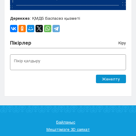
Дереккөз
: ҚМДБ Баспасөз қызметі
Пікірлер
Кіру
Жөнелту
Байланыс
Мешітімізге 3D саяхат