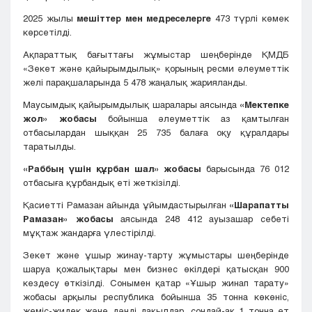
2025 жылы
мешіттер мен медреселерге
473 түрлі көмек
көрсетілді.
Ақпараттық бағыттағы жұмыстар шеңберінде ҚМДБ
«Зекет және қайырымдылық» қорының ресми әлеуметтік
желі парақшаларында 5 478 жаңалық жарияланды.
Маусымдық қайырымдылық шаралары аясында
«Мектепке
жол» жобасы
бойынша әлеуметтік аз қамтылған
отбасылардан шыққан 25 735 балаға оқу құралдары
таратылды.
«Раббың үшін құрбан шал» жобасы
барысында 76 012
отбасыға құрбандық еті жеткізілді.
Қасиетті Рамазан айында ұйымдастырылған
«Шарапатты
Рамазан» жобасы
аясында 248 412 ауызашар себеті
мұқтаж жандарға үлестірілді.
Зекет және ұшыр жинау-тарту жұмыстары шеңберінде
шаруа қожалықтары мен бизнес өкілдері қатысқан 900
кездесу өткізілді. Сонымен қатар «Ұшыр жинап тарату»
жобасы арқылы республика бойынша 35 тонна көкөніс,
жеміс-жидек және дәнді дақылдар, сондай-ақ 1 тонна ет