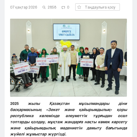
Кызылорда
07 қаңтар 2026
2858
0
Таңдаулыға қосу
Павлодар
Петропавловск
Семей
Талдыкорган
Тараз
Туркестан
Уральск
Усть-Каменогорск
Шымкент
2025
жылы Қазақстан мұсылмандары діни
басқармасының «Зекет және қайырымдылық» қоры
республика көлемінде әлеуметтік тұрғыдан осал
топтарды қолдау, мұқтаж жандарға нақты көмек көрсету
және қайырымдылық мәдениетін дамыту бағытында
жүйелі жұмыстар жүргізді.