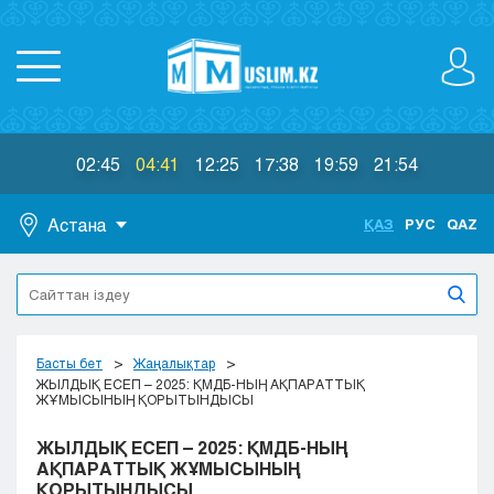
02:45
04:41
12:25
17:38
19:59
21:54
Астана
ҚАЗ
РУС
QAZ
Астана
Алматы
Актау
Актобе
Басты бет
Жаңалықтар
Атырау
ЖЫЛДЫҚ ЕСЕП – 2025: ҚМДБ-НЫҢ АҚПАРАТТЫҚ
ЖҰМЫСЫНЫҢ ҚОРЫТЫНДЫСЫ
Жезказган
Караганда
ЖЫЛДЫҚ ЕСЕП – 2025: ҚМДБ-НЫҢ
Кокшетау
АҚПАРАТТЫҚ ЖҰМЫСЫНЫҢ
ҚОРЫТЫНДЫСЫ
Костанай