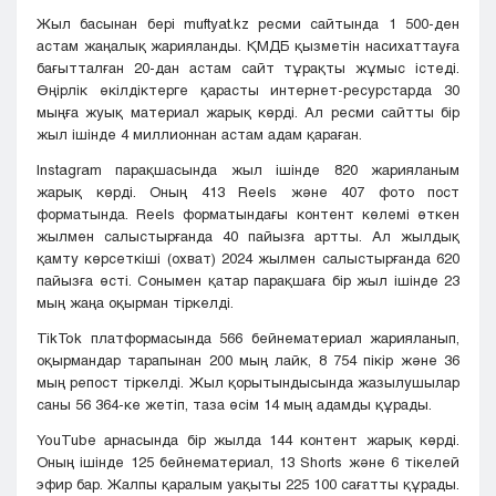
Жыл басынан бері muftyat.kz ресми сайтында 1 500-ден
астам жаңалық жарияланды. ҚМДБ қызметін насихаттауға
бағытталған 20-дан астам сайт тұрақты жұмыс істеді.
Өңірлік өкілдіктерге қарасты интернет-ресурстарда 30
мыңға жуық материал жарық көрді. Ал ресми сайтты бір
жыл ішінде 4 миллионнан астам адам қараған.
Instagram парақшасында жыл ішінде 820 жарияланым
жарық көрді. Оның 413 Reels және 407 фото пост
форматында. Reels форматындағы контент көлемі өткен
жылмен салыстырғанда 40 пайызға артты. Ал жылдық
қамту көрсеткіші (охват) 2024 жылмен салыстырғанда 620
пайызға өсті. Сонымен қатар парақшаға бір жыл ішінде 23
мың жаңа оқырман тіркелді.
TikTok платформасында 566 бейнематериал жарияланып,
оқырмандар тарапынан 200 мың лайк, 8 754 пікір және 36
мың репост тіркелді. Жыл қорытындысында жазылушылар
саны 56 364-ке жетіп, таза өсім 14 мың адамды құрады.
YouTube арнасында бір жылда 144 контент жарық көрді.
Оның ішінде 125 бейнематериал, 13 Shorts және 6 тікелей
эфир бар. Жалпы қаралым уақыты 225 100 сағатты құрады.