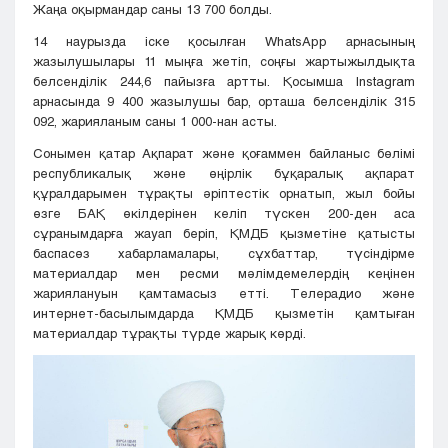
Жаңа оқырмандар саны 13 700 болды.
14 наурызда іске қосылған WhatsApp арнасының
жазылушылары 11 мыңға жетіп, соңғы жартыжылдықта
белсенділік 244,6 пайызға артты. Қосымша Instagram
арнасында 9 400 жазылушы бар, орташа белсенділік 315
092, жарияланым саны 1 000-нан асты.
Сонымен қатар Ақпарат және қоғаммен байланыс бөлімі
республикалық және өңірлік бұқаралық ақпарат
құралдарымен тұрақты әріптестік орнатып, жыл бойы
өзге БАҚ өкілдерінен келіп түскен 200-ден аса
сұранымдарға жауап беріп, ҚМДБ қызметіне қатысты
баспасөз хабарламалары, сұхбаттар, түсіндірме
материалдар мен ресми мәлімдемелердің кеңінен
жариялануын қамтамасыз етті. Телерадио және
интернет-басылымдарда ҚМДБ қызметін қамтыған
материалдар тұрақты түрде жарық көрді.