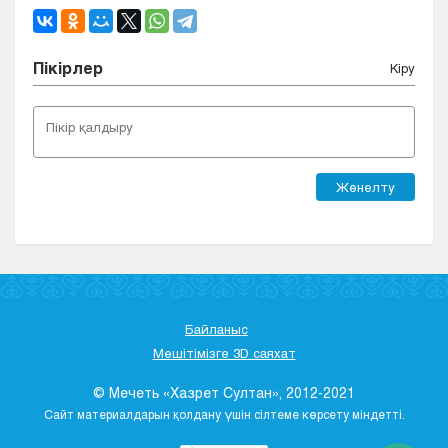
Пікірлер
Кіру
Жөнелту
Байланыс
Мешітімізге 3D саяхат
© Мечеть «Хазрет Султан», 2012-2021
Сайт материалдарын қолдану үшін сілтеме көрсету міндетті.