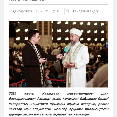
Кызылорда
08 қаңтар 2026
Павлодар
2822
0
Таңдаулыға қосу
Петропавловск
Семей
Талдыкорган
Тараз
Туркестан
Уральск
Усть-Каменогорск
Шымкент
2025 жылы Қазақстан мұсылмандары діни
басқармасының Ақпарат және қоғаммен байланыс бөлімі
ақпараттық кеңістікте ауқымды жұмыс атқарып, ресми
сайттар мен әлеуметтік желілер арқылы миллиондаған
адамды ресми әрі сапалы ақпаратпен қамтыды.