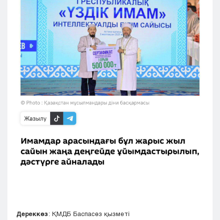
Дереккөз
: ҚМДБ Баспасөз қызметі