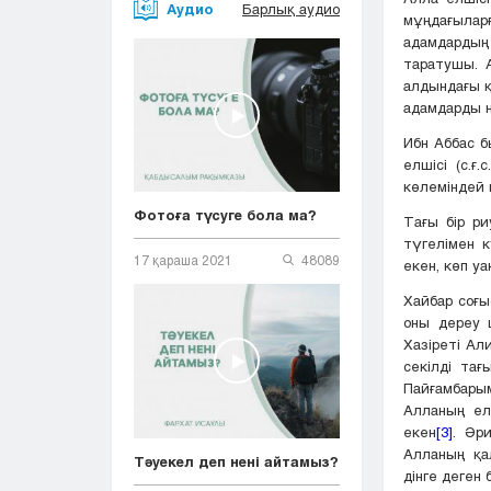
Аудио
Барлық аудио
мұңдағыларғ
адамдардың
таратушы. 
алдындағы қ
адамдарды 
Ибн Аббас б
елшісі (с.ғ
көлеміндей 
Фотоға түсуге бола ма?
Тағы бір ри
түгелімен к
17 қараша 2021
48089
екен, көп у
Хайбар соғы
оны дереу ш
Хазіреті Ал
секілді тағ
Пайғамбарым
Алланың елш
екен
[3]
. Әр
Алланың қа
Тәуекел деп нені айтамыз?
дінге деген б