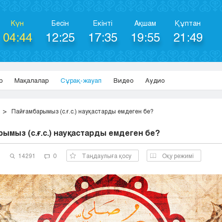
Күн
Бесін
Екінті
Ақшам
Құптан
04:44
12:25
17:35
19:55
21:49
р
Мақалалар
Сұрақ-жауап
Видео
Аудио
Пайғамбарымыз (с.ғ.с.) науқастарды емдеген бе?
ымыз (с.ғ.с.) науқастарды емдеген бе?
1
14291
0
Таңдаулыға қосу
Оқу режимі