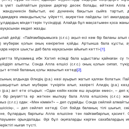
а үміт сыйлайтын рухани дәрігер десек болады, өйткені Алла елш
 жандүниесін байытып, екі дүниенің бақытын сыйға тартып, 
Адамдарға имандылықты үйретті, ақиретіне пайдалы ізгі амалдард
ұлдардың міндеттерін түсіндірді. Алайда бұл мақсатымен қоса жаны
науқасынан емдеп жазды.
ылай дейді: «Пайғамбарымызға (с.ғ.с.) ақыл-есі кем бір баланы алып 
.с.) мүбәрак қолын оның көкірегіне қойды. Артынша бала құсты, 
қара нәрсе шықты да6 бала науқасынан айығып кетті»
[1]
.
уаятта Мұхаммед ибн Хатип есімді бала ыдыстағы қайнаған су тө
үйдіріп алыпты. Сонда Алла елшісі (с.ғ.с.) оның қолын сипап, түкір
ақыт өтпей баланың қолы жазылып кетеді
[2]
.
сының алдында Әлидің (р.а.) көзі ауырып жатып қалған болатын. П
ақыртып алып мүбәрак түкірігін алып, хазіреті Алидің (р.а.) көзд
и (р.а.) ант ете отырып: «Одан кейін көзім еш ауырған емес», – деп 
ы бір риуаятта ер жеткен мылқау бала Алла елшісінің (с.ғ.с.) жа
ыз (с.ғ.с.) одан: «Мен кіммін?» – деп сұрайды. Сонда сөйлей алмайты
ісісің», – деп сөйлеп кетеді. Сол бойда баланың тілі шығып, с
ине, бұлардың барлығы Алла елшісіне тән пайғамбарлық қасиет. 
лауымен орындалады. Әрі бұл оқиғаларды көрген сахабалардың и
еріктігі нығая түсті.