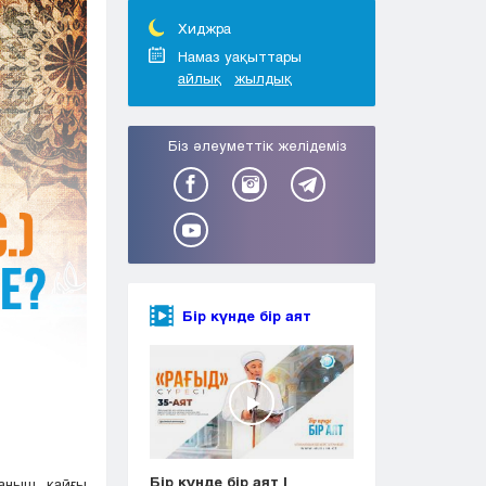
Тараз
Туркестан
Хиджра
Уральск
Намаз уақыттары
айлық
жылдық
Усть-Каменогорск
Шымкент
Біз әлеуметтік желідеміз
Бір күнде бір аят
Бір күнде бір аят |
баныш, қайғы