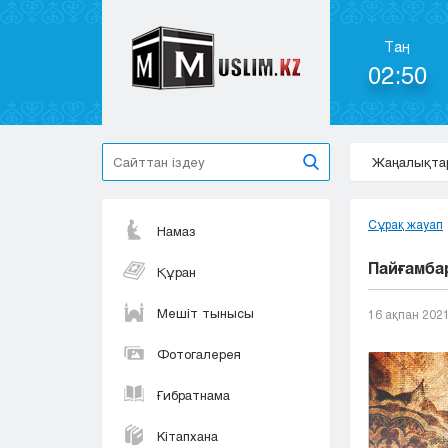
Таң
02:50
Жаңалықта
Сұрақ жауап
Намаз
Пайғамбар
Құран
Мешіт тынысы
16 ақпан 202
Фотогалерея
Ғибратнама
Кітапхана