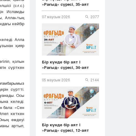
«Рағыд» сүресі, 35-аят
ісі (с.ғ.с.)
дін Исламды
07 маусым 2026
2077
ы, Аллаһтың
ндағы кейбір
келеді. Алла
аузынан қияр
гіліп, қолын
Бір күнде бір аят |
«Рағыд» сүресі, 34-аят
ігін сүрткен
05 маусым 2026
2144
айғамбарымыз
ерін сүртті.
қуанады. Осы
нына келеді.
н бала: «Сен
өйлеп кеткен
Оның емдеуі
Бір күнде бір аят |
маны артып,
«Рағыд» сүресі, 12-аят