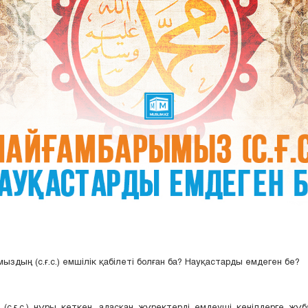
ыздың (с.ғ.с.) емшілік қабілеті болған ба? Науқастарды емдеген бе?
 (с.ғ.с.) нұры кеткен, адасқан жүректерді емдеуші көңілдерге жұ