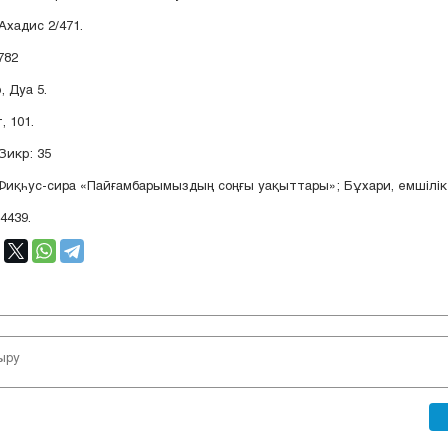
хадис 2/471.
782
 Дуа 5.
, 101.
Зикр: 35
Фиқһус-сира «Пайғамбарымыздың соңғы уақыттары»; Бұхари, емшілік 
4439.