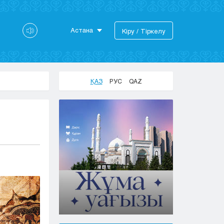
Астана
Кіру / Тіркелу
Астана
Алматы
Актау
ҚАЗ
РУС
QAZ
Актобе
Атырау
Жезказган
Караганда
Кокшетау
Костанай
Кызылорда
Павлодар
Петропавловск
Семей
Талдыкорган