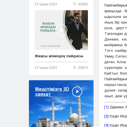
27 қазан 2021
40383
Пайғамбары
араңызда б
ыдысына шы
оның бір қа
қоса, дерт
Тағаладан д
Денеме, кө
мейіріміңе 
Тіпті кейбі
Жақсы мінездің пайдасы
Умму Сәләса
деген. Алла
сүрелерін о
27 қазан 2021
20874
Қайтыс бол
Пайғамбары
науқастанс
Мешітімізге 3D
дүние сала
саяхат
оқып, дем ү
[1]
Дарими, М
[2]
Қади Ияд,
[3]
Қади Ияд,