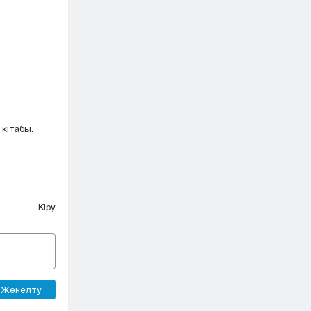
кітабы.
Кіру
Жөнелту