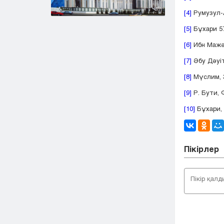
[4]
Румузул-А
[5]
Бұхари 5
[6]
Ибн Мажә,
[7]
Әбу Дәуіт
[8]
Мүслим, 
[9]
Р. Бути, 
[10]
Бұхари, 
Пікірлер