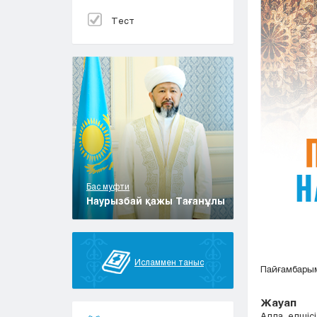
Тест
Бас муфти
Наурызбай қажы Тағанұлы
Исламмен таныс
Пайғамбарым
Жауап
Алла елшісі