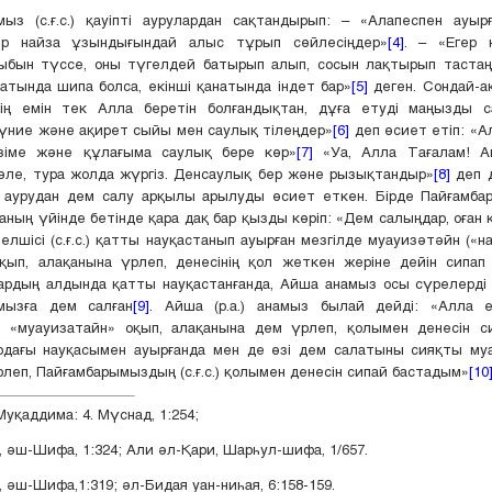
мыз (с.ғ.с.) қауіпті аурулардан сақтандырып: – «Алапеспен ауыр
ір найза ұзындығындай алыс тұрып сөйлесіңдер»
[4]
. – «Егер қ
бын түссе, оны түгелдей батырып алып, сосын лақтырып тастаңд
натында шипа болса, екінші қанатында індет бар»
[5]
деген. Сондай-а
тің емін тек Алла беретін болғандықтан, дұға етуді маңызды с
үние және ақирет сыйы мен саулық тілеңдер»
[6]
деп өсиет етіп: «А
зіме және құлағыма саулық бере көр»
[7]
«Уа, Алла Тағалам! А
бөле, тура жолда жүргіз. Денсаулық бер және рызықтандыр»
[8]
деп д
р аурудан дем салу арқылы арылуды өсиет еткен. Бірде Пайғамбары
ның үйінде бетінде қара дақ бар қызды көріп: «Дем салыңдар, оған кө
 елшісі (с.ғ.с.) қатты науқастанып ауырған мезгілде муауизәтәйн («на
қып, алақанына үрлеп, денесінің қол жеткен жеріне дейін сипап
ардың алдында қатты науқастанғанда, Айша анамыз осы сүрелерді 
мызға дем салған
[9]
. Айша (р.а.) анамыз былай дейді: «Алла елш
а, «муауизатайн» оқып, алақанына дем үрлеп, қолымен денесін с
рдағы науқасымен ауырғанда мен де өзі дем салатыны сияқты му
рлеп, Пайғамбарымыздың (с.ғ.с.) қолымен денесін сипай бастадым»
[10
уқаддима: 4. Мүснад, 1:254;
 әш-Шифа, 1:324; Али әл-Қари, Шарһул-шифа, 1/657.
 әш-Шифа,1:319; әл-Бидая уан-ниһая, 6:158-159.