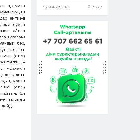
ған адаммен
12 мамыр 2026
2797
айсыбіріңнің
ар, өйткені
қ емделумен
анап: «Алла
лла Тағалам!
мандық бер,
ұға тілеген.
мыз (с.ғ.с.)
з тиіпті», –
с», «фалақ»)
 дем салған.
оқып, үрлеп
ісі (с.ғ.с.)
ипайтын. Ол
ауизатайнды
]
дейді.