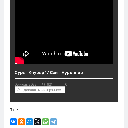
Кызылорда
Павлодар
Петропавловск
Семей
Талдыкорган
Тараз
Туркестан
Уральск
Усть-Каменогорск
Шымкент
Сура "Кяусар" / Сеит Нурканов
08 июль 2022
6211
0
Добавить в избранное
Теги: