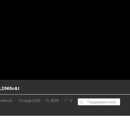
LDNI0o&t
uslim.kz
10 сәуір 2023
8009
0
Таңдаулыға қосу