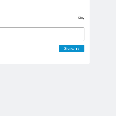
Кіру
Жөнелту