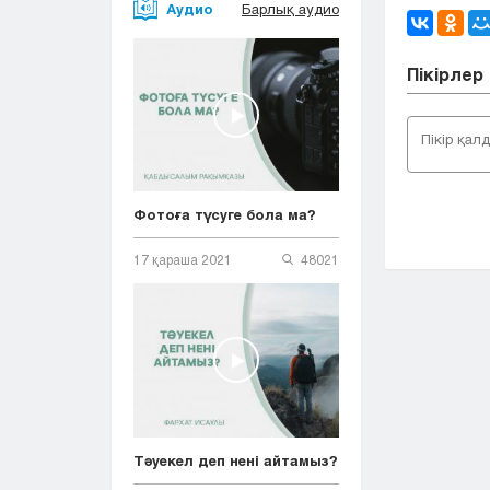
Аудио
Барлық аудио
Пікірлер
Фотоға түсуге бола ма?
17 қараша 2021
48021
Тәуекел деп нені айтамыз?