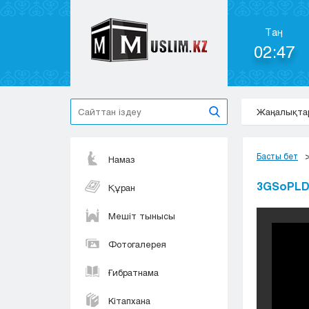
Таң
02:47
Жаңалықта
Басты бет
Намаз
3GSoPLD
Құран
Мешіт тынысы
Фотогалерея
Ғибратнама
Кітапхана