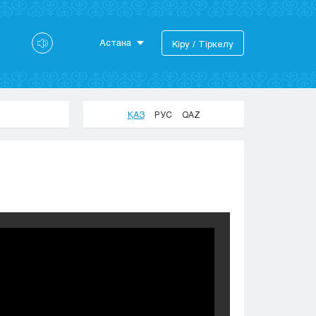
Астана
Кіру / Тіркелу
Астана
Алматы
Актау
ҚАЗ
РУС
QAZ
Актобе
Атырау
Жезказган
Караганда
Кокшетау
Костанай
Кызылорда
Павлодар
Петропавловск
Семей
Талдыкорган