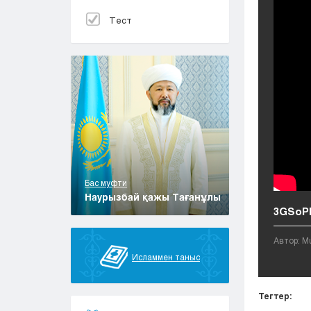
Тест
Бас муфти
Наурызбай қажы Тағанұлы
3GSoP
Автор: M
Исламмен таныс
Тегтер: