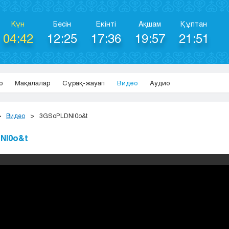
Күн
Бесін
Екінті
Ақшам
Құптан
04:42
12:25
17:36
19:57
21:51
р
Мақалалар
Сұрақ-жауап
Видео
Аудио
Видео
3GSoPLDNI0o&t
NI0o&t