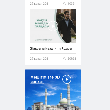
27 қазан 2021
40361
Жақсы мінездің пайдасы
27 қазан 2021
20862
Мешітімізге 3D
саяхат