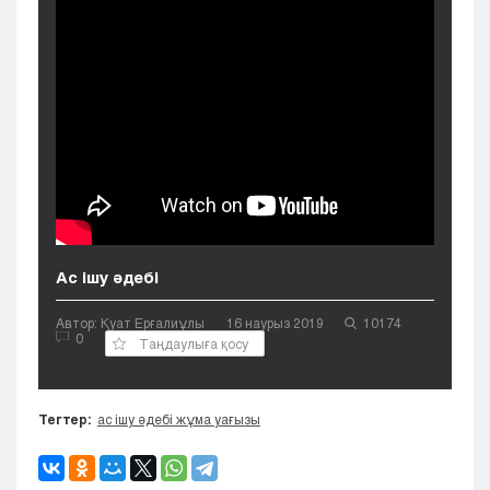
Кызылорда
Павлодар
Петропавловск
Семей
Талдыкорган
Тараз
Туркестан
Уральск
Усть-Каменогорск
Шымкент
Ас ішу әдебі
Автор: Қуат Ерғалиұлы
16 наурыз 2019
10174
0
Таңдаулыға қосу
Тегтер:
ас ішу әдебі жұма уағызы