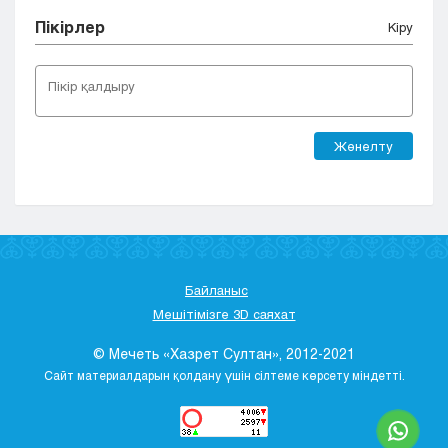
Пікірлер
Кіру
Жөнелту
Байланыс
Мешітімізге 3D саяхат
© Мечеть «Хазрет Султан», 2012-2021
Сайт материалдарын қолдану үшін сілтеме көрсету міндетті.