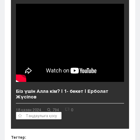
Кызылорда
Павлодар
Петропавловск
Семей
Талдыкорган
Тараз
Туркестан
Уральск
Усть-Каменогорск
Шымкент
Біз үшін Алла кім? | 1- бекет | Ерболат
Жүсіпов
18 қазан 2024
794
0
Таңдаулыға қосу
Тегтер: