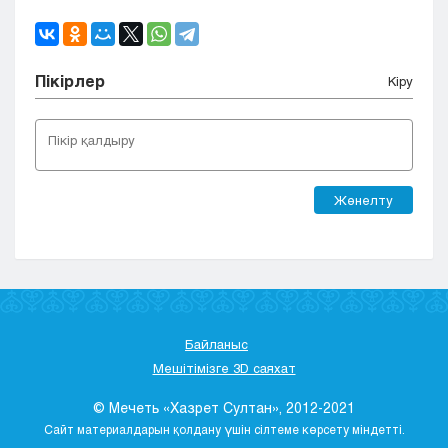
Пікірлер
Кіру
Жөнелту
Байланыс
Мешітімізге 3D саяхат
© Мечеть «Хазрет Султан», 2012-2021
Сайт материалдарын қолдану үшін сілтеме көрсету міндетті.