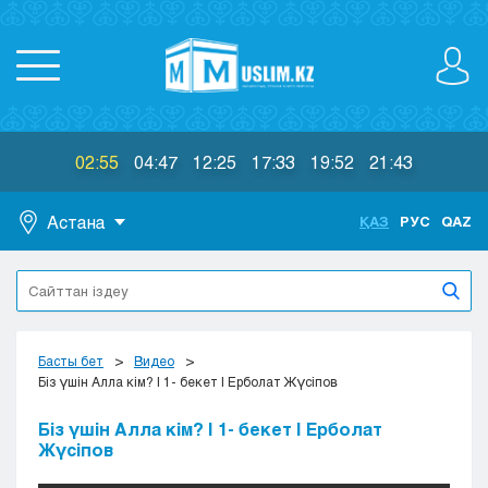
02:55
04:47
12:25
17:33
19:52
21:43
Астана
ҚАЗ
РУС
QAZ
Астана
Алматы
Актау
Актобе
Басты бет
Видео
Атырау
Біз үшін Алла кім? | 1- бекет | Ерболат Жүсіпов
Жезказган
Біз үшін Алла кім? | 1- бекет | Ерболат
Караганда
Жүсіпов
Кокшетау
Костанай