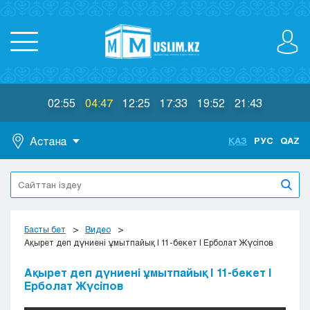
02:55
04:47
12:25
17:33
19:52
21:43
Астана
ҚАЗ
РУС
QAZ
Астана
Алматы
Актау
Актобе
Басты бет
Видео
Атырау
Ақырет деп дүниені ұмытпайық | 11-бекет | Ерболат Жүсіпов
Жезказган
Ақырет деп дүниені ұмытпайық | 11-бекет |
Караганда
Ерболат Жүсіпов
Кокшетау
Костанай