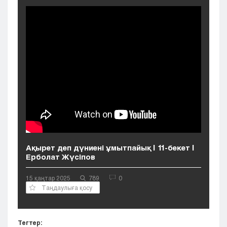
Кызылорда
Павлодар
Петропавловск
Семей
Талдыкорган
Тараз
Туркестан
Уральск
Усть-Каменогорск
Шымкент
Ақырет деп дүниені ұмытпайық | 11-бекет |
Ерболат Жүсіпов
15 қаңтар 2025
789
0
Таңдаулыға қосу
Тегтер: