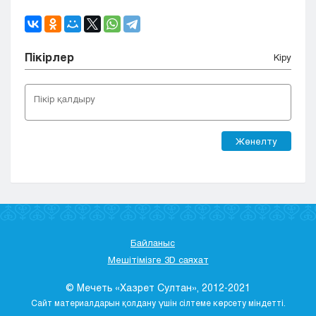
Пікірлер
Кіру
Жөнелту
Байланыс
Мешітімізге 3D саяхат
© Мечеть «Хазрет Султан», 2012-2021
Сайт материалдарын қолдану үшін сілтеме көрсету міндетті.