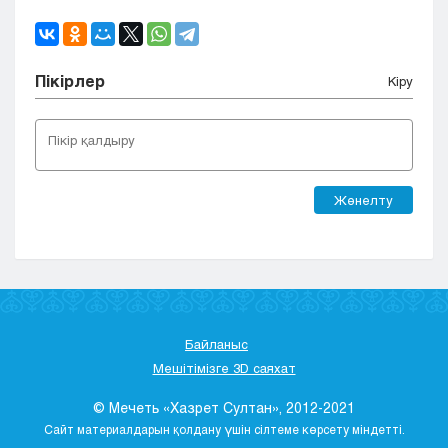
Пікірлер
Кіру
Жөнелту
Байланыс
Мешітімізге 3D саяхат
© Мечеть «Хазрет Султан», 2012-2021
Сайт материалдарын қолдану үшін сілтеме көрсету міндетті.