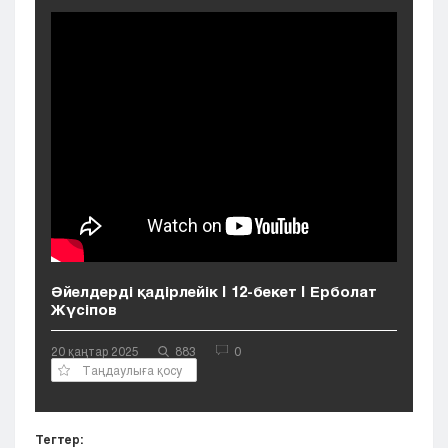
Кызылорда
Павлодар
Петропавловск
Семей
Талдыкорган
Тараз
Туркестан
Уральск
Усть-Каменогорск
Шымкент
Әйелдерді қадірлейік | 12-бекет | Ерболат
Жүсіпов
20 қаңтар 2025
883
0
Таңдаулыға қосу
Тегтер: