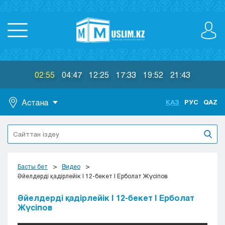
02:55
04:47
12:25
17:33
19:52
21:43
Астана
ҚАЗ
РУС
QAZ
Астана
Алматы
Актау
Актобе
Басты бет
Видео
Атырау
Әйелдерді қадірлейік | 12-бекет | Ерболат Жүсіпов
Жезказган
Әйелдерді қадірлейік | 12-бекет | Ерболат
Караганда
Жүсіпов
Кокшетау
Костанай