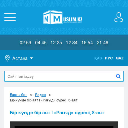
02:53
04:45
12:25
17:34
19:54
21:46
Астана
ҚАЗ
РУС
QAZ
Астана
Алматы
Актау
Актобе
Басты бет
Видео
Атырау
Бір күнде бір аят | «Рағыд» сүресі, 8-аят
Жезказган
Бір күнде бір аят | «Рағыд» сүресі, 8-аят
Караганда
Кокшетау
Костанай