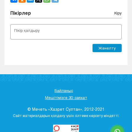
Пікірлер
Кіру
Жөнелту
Байланыс
Мешітімізге 3D саяхат
© Мечеть «Хазрет Султан», 2012-2021
Сайт материалдарын қолдану үшін сілтеме көрсету міндетті.