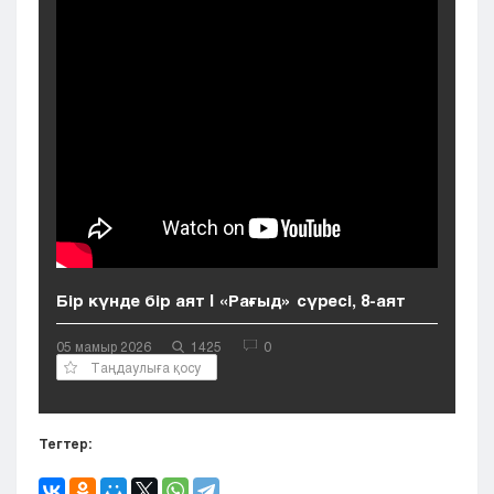
Кызылорда
Павлодар
Петропавловск
Семей
Талдыкорган
Тараз
Туркестан
Уральск
Усть-Каменогорск
Шымкент
Бір күнде бір аят | «Рағыд» сүресі, 8-аят
05 мамыр 2026
1425
0
Таңдаулыға қосу
Тегтер: