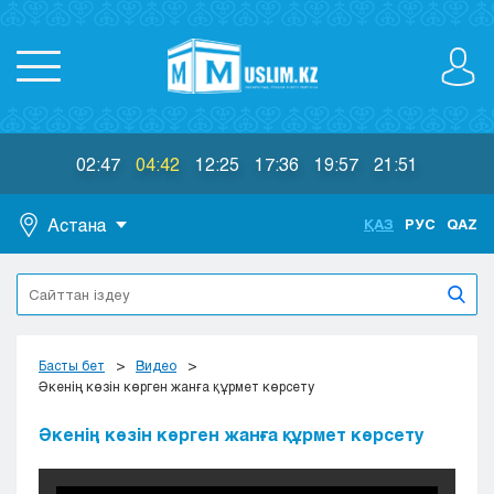
02:47
04:42
12:25
17:36
19:57
21:51
Астана
ҚАЗ
РУС
QAZ
Астана
Алматы
Актау
Актобе
Басты бет
Видео
Атырау
Әкенің көзін көрген жанға құрмет көрсету
Жезказган
Әкенің көзін көрген жанға құрмет көрсету
Караганда
Кокшетау
Костанай