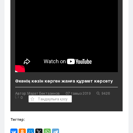
Кызылорда
Павлодар
Петропавловск
Семей
Талдыкорган
Тараз
Туркестан
Уральск
Усть-Каменогорск
Шымкент
Әкенің көзін көрген жанға құрмет көрсету
Автор: Марат Бектазинов
07 тамыз 2019
9426
0
Таңдаулыға қосу
Тегтер: