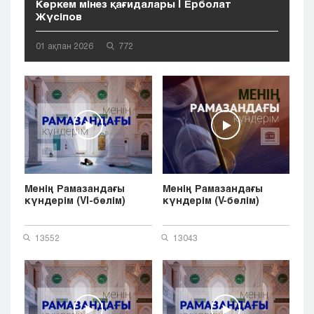
Көркем мінез қағидалары | Ерболат
Жүсіпов
01 ақпан 2026
772
Менің Рамазандағы
Менің Рамазандағы
күндерім (VI-бөлім)
күндерім (V-бөлім)
13552
13043