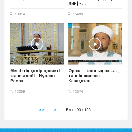
мин] - ...
13914
15493
Мешіттің қадір-қасиеті
Ораза – жанның азығы,
және әдебі - Нұрлан
тәннің шипасы -
Рамаз...
Қазақстан ...
12059
12574
<<
<
Бет 193 / 193