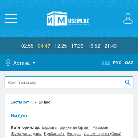
02:55
04:47
12:25
17:33
19:52
21:43
Астана
ҚАЗ
РУС
QAZ
Астана
Алматы
Актау
Актобе
Басты бет
Видео
Атырау
Жезказган
Видео
Караганда
Категориялар:
Барлығы
Бір күнде бір аят
Рамазан
Кокшетау
Жұма уағыздары
Құрбан айт
Әртүрлі
Ислам тарихы (Сира)
Костанай