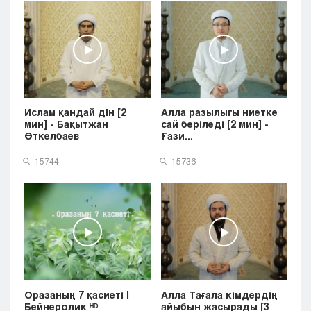
Ислам қандай дін [2
Алла разылығы ниетке
мин] - Бақытжан
сай беріледі [2 мин] -
Өткелбаев
Ғази...
15744
15736
Оразаның 7 қасиеті |
Алла Тағала кімдердің
Бейнеролик ᴴᴰ
айыбын жасырады [3