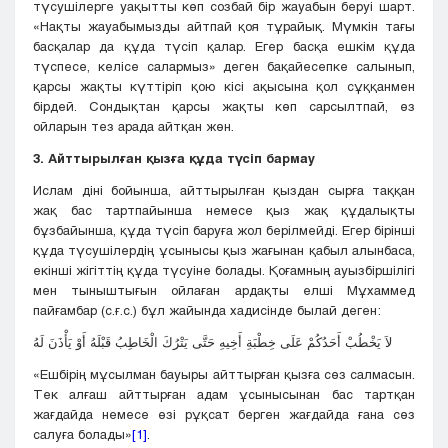
түсушілерге уақытты көп созбай бір жауабын беруі шарт.
«Нақты жауабымызды айтпай қоя тұрайық. Мүмкін тағы
басқалар да құда түсіп қалар. Егер басқа ешкім құда
түспесе, келісе салармыз» деген бақайесепке салынып,
қарсы жақты күттіріп қою кісі ақысына қол сұққанмен
бірдей. Сондықтан қарсы жақты көп сарсылтпай, өз
ойларын тез арада айтқан жөн.
3. Айттырылған қызға құда түсіп бармау
Ислам діні бойынша, айттырылған қыздан сырға таққан
жақ бас тартпайынша немесе қыз жақ құдалықты
бұзбайынша, құда түсіп баруға жол берілмейді. Егер бірінші
құда түсушілердің ұсынысы қыз жағынан қабыл алынбаса,
екінші жігіттің құда түсуіне болады. Қоғамның ауызбіршілігі
мен тыныштығын ойлаған ардақты елші Мұхаммед
пайғамбар (с.ғ.с.) бұл жайында хадисінде былай деген:
لاَ يَخْطُبْ أَحَدُكُمْ عَلَى خِطْبَةِ أَخِيهِ حَتَّى يَتْرُكَ الْخَاطِبُ قَبْلَهُ أَوْ يَأْذَنَ لَهُ
«Ешбірің мұсылман бауыры айттырған қызға сөз салмасын.
Тек алғаш айттырған адам ұсынысынан бас тартқан
жағдайда немесе өзі рұқсат берген жағдайда ғана сөз
салуға болады»
[1]
.