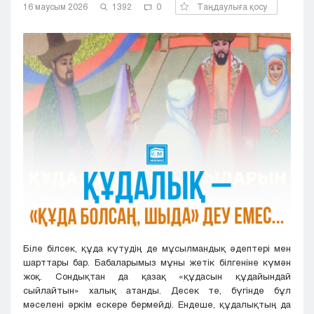
16 маусым 2026
1392
0
Таңдаулыға қосу
Кызылорда
Павлодар
Петропавловск
Семей
Талдыкорган
Тараз
Туркестан
Уральск
Усть-Каменогорск
Шымкент
Біле білсек, құда күтудің де мұсылмандық әдептері мен
шарттары бар. Бабаларымыз мұны жетік білгеніне күмән
жоқ. Сондықтан да қазақ «құдасын құдайындай
сыйлайтын» халық атанды. Десек те, бүгінде бұл
мәселені әркім ескере бермейді. Ендеше, құдалықтың да