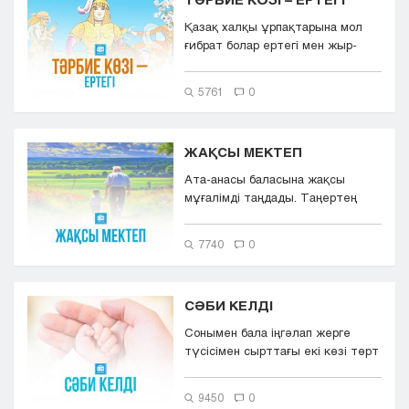
Қазақ халқы ұрпақтарына мол
ғибрат болар ертегі мен жыр-
дастандарға, батырлар жырына
ер...
5761
0
ЖАҚСЫ МЕКТЕП
Ата-анасы баласына жақсы
мұғалімді таңдады. Таңертең
атасы немересін ертіп мектепке
кет...
7740
0
СӘБИ КЕЛДІ
Сонымен бала іңгәлап жерге
түсісімен сырттағы екі көзі төрт
болып отырған әкеге, қалған...
9450
0