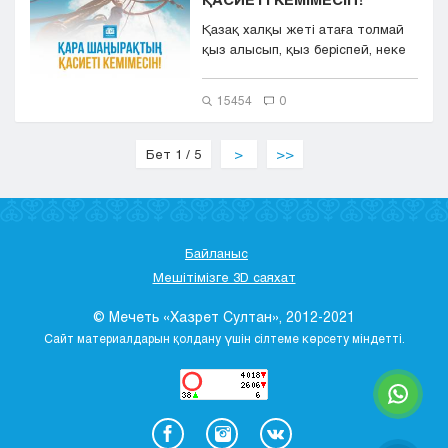
Қазақ халқы жеті атаға толмай
қыз алысып, қыз беріспей, неке
салтымен қан тазалығын сақ...
15454
0
Бет 1 / 5
>
>>
Байланыс
Мешітімізге 3D саяхат
© Мечеть «Хазрет Султан», 2012-2021
Сайт материалдарын қолдану үшін сілтеме көрсету міндетті.