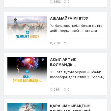
8352
0
АШАМАЙҒА МІНГІЗУ
Ұл бала қара табан болып жетіге
дейін жерден жейтін таяғынан
құтылып, кез келген қурай ...
9592
0
АҚЫЛ АРТЫҚ
БОЛМАЙДЫ...
☆. Ерте тұруға үйрен! ☆. Майда
нәрселерді дерт етпе! ☆. Барлық
кезде жаңа нәрсе үйрен...
9361
0
ҚАРА ШАҢЫРАҚТЫҢ
ҚАСИЕТІ КЕМІМЕСІН!