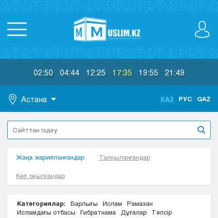
02:50
04:44
12:25
17:35
19:55
21:49
Астана
ҚАЗ
РУС
QAZ
Астана
Алматы
Актау
Жаңа жарияланғандар
Актобе
Талқыланғандар
Атырау
Көп оқылғандар
Жезказган
Караганда
Категориялар:
Барлығы
Ислам
Рамазан
Кокшетау
Исламдағы отбасы
Ғибратнама
Дұғалар
Тәпсір
Костанай