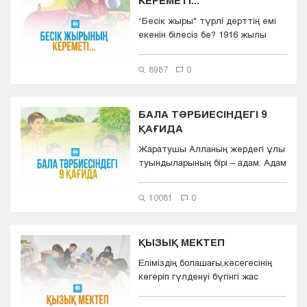
КЕРЕМЕТІ...
“Бесік жыры" түрлі дерттің емі
екенін білесіз бе? 1916 жылы
психоневролог...
8987
0
БАЛА ТӘРБИЕСІНДЕГІ 9
ҚАҒИДА
Жаратушы Алланың жердегі ұлы
туындыларының бірі – адам. Адам
сырттай бір-біріне&n...
10081
0
ҚЫЗЫҚ МЕКТЕП
Еліміздің болашағы,көсегесінің
көгеріп гүлденуі бүгінгі жас
буынның қолында тұр дейміз....