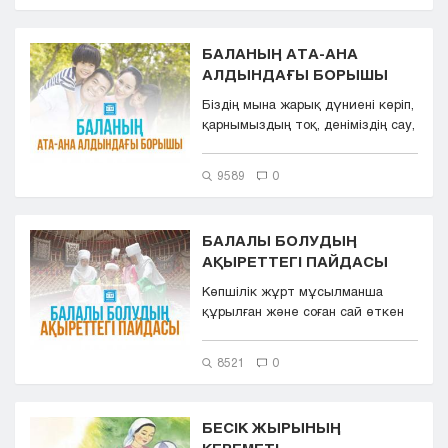
БАЛАНЫҢ АТА-АНА
АЛДЫНДАҒЫ БОРЫШЫ
Біздің мына жарық дүниені көріп,
қарнымыздың тоқ, деніміздің сау,
ақылымыдың бүтін болы...
9589
0
БАЛАЛЫ БОЛУДЫҢ
АҚЫРЕТТЕГІ ПАЙДАСЫ
Көпшілік жұрт мұсылманша
құрылған және соған сай өткен
тіршіліктің, бала-шаға
сүюдің&nb...
8521
0
БЕСІК ЖЫРЫНЫҢ