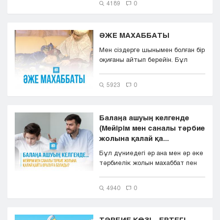
4189
0
ӘЖЕ МАХАББАТЫ
Мен сіздерге шынымен болған бір
оқиғаны айтып берейін. Бұл
әңгіменің кейіпкері қазір ор...
5923
0
Балаңа ашуың келгенде
(Мейірім мен саналы тәрбие
жолына қалай қа...
Бұл дүниедегі әр ана мен әр әке
тәрбиелік жолын махаббат пен
жақсы ниетпен бастайды. Ба...
4940
0
ТӘРБИЕ КӨЗІ – ЕРТЕГІ