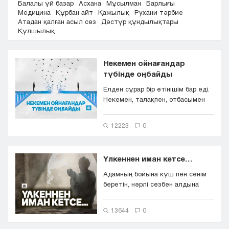
Балалы үй базар
Асхана
Мұсылман
Барлығы
Кызылорда
Медицина
Құрбан айт
Қажылық
Рухани тәрбие
Атадан қалған асыл сөз
Дәстүр құндылықтары
Павлодар
Құлшылық
Петропавловск
Семей
Талдыкорган
Некемен ойнағандар
Тараз
түбінде оңбайды
Туркестан
Елден сұрар бір өтінішім бар еді.
Уральск
Некемен, талақпен, отбасымен
Усть-Каменогорск
ойнамаңыздаршы, ағайын. ...
Шымкент
12223
0
Үлкеннен иман кетсе…
Адамның бойына күш пен сенім
беретін, нәрлі сөзбен алдына
даңғыл жол ашатын – бат...
13644
0