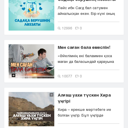
Ләйс ибн Сағд бал сатумен
айналысқан екен. Бір күні оның
кемесі жағаға келіп тоқтайды. ...
12996
0
Мен саған бала емеспін!
«Әйелімнің екі баламмен қоса
маған да баласындай қарауына
ашуланамын». ...
10077
0
Алғаш уахи түскен Хира
үңгірі
Хира – ерекше мәртебеге ие
болған үңгір. Бұл үңгірде
адамзаттың ардақтысы
Мұхамме...