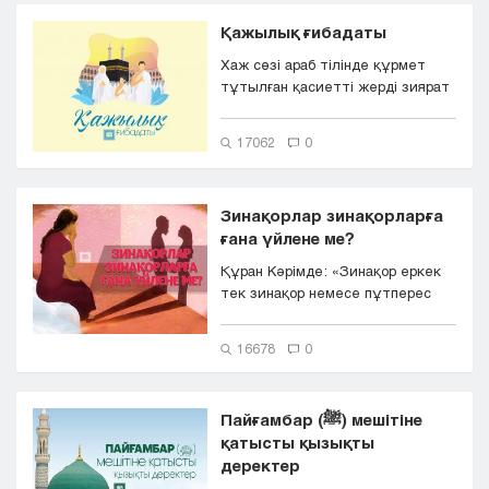
Қажылық ғибадаты
Хаж сөзі араб тілінде құрмет
тұтылған қасиетті жерді зиярат
ету мағынасын білдіреді. Ал...
17062
0
Зинақорлар зинақорларға
ғана үйлене ме?
Құран Кәрімде: «Зинақор еркек
тек зинақор немесе пұтперес
әйелге үйленеді. З...
16678
0
Пайғамбар (ﷺ) мешітіне
қатысты қызықты
деректер