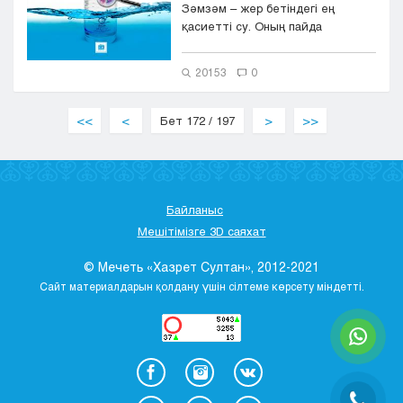
Зәмзәм – жер бетіндегі ең
қасиетті су. Оның пайда
болғанына шамамен 5 мың жыл
бол...
20153
0
<<
<
Бет 172 / 197
>
>>
Байланыс
Мешітімізге 3D саяхат
© Мечеть «Хазрет Султан», 2012-2021
Сайт материалдарын қолдану үшін сілтеме көрсету міндетті.