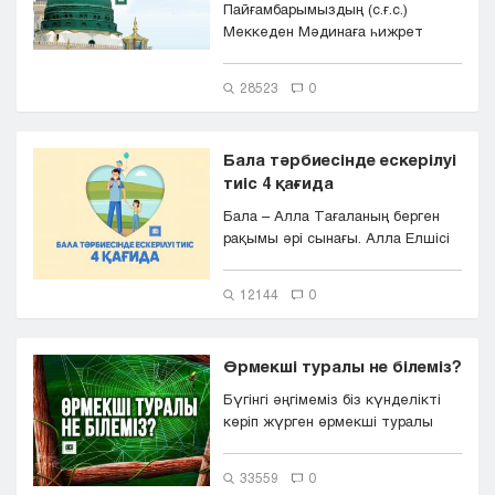
Пайғамбарымыздың (с.ғ.с.)
Меккеден Мәдинаға һижрет
еткеннен кейінгі ең ірі
жұмыстарының...
28523
0
Бала тәрбиесінде ескерілуі
тиіс 4 қағида
Бала – Алла Тағаланың берген
рақымы әрі сынағы. Алла Елшісі
(с.ғ.с.): «Сенд...
12144
0
Өрмекші туралы не білеміз?
Бүгінгі әңгімеміз біз күнделікті
көріп жүрген өрмекші туралы
болмақ. Тарихқа көз жүгірт...
33559
0