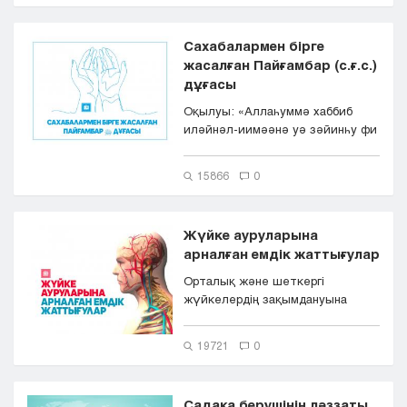
Сахабалармен бірге
жасалған Пайғамбар (с.ғ.с.)
дұғасы
Оқылуы: «Аллаһуммә хаббиб
иләйнәл-иимәәнә уә зәйинһу фи
қулуубинә уә кәрриһ ...
15866
0
Жүйке ауруларына
арналған емдік жаттығулар
Орталық және шеткергі
жүйкелердің зақымдануына
байланысты жүйке аурулары
екіге бөлінеді...
19721
0
Садақа берушінің ләззаты