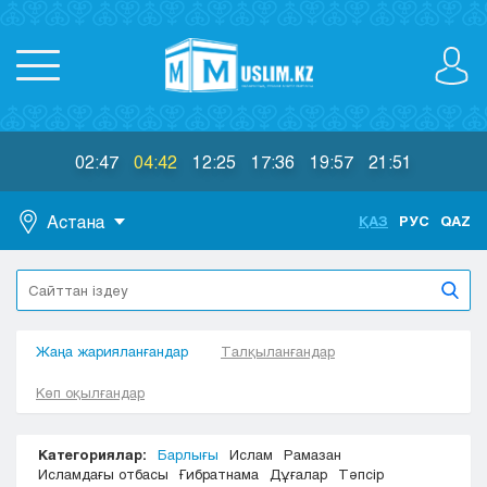
02:47
04:42
12:25
17:36
19:57
21:51
Астана
ҚАЗ
РУС
QAZ
Астана
Алматы
Актау
Жаңа жарияланғандар
Актобе
Талқыланғандар
Атырау
Көп оқылғандар
Жезказган
Караганда
Категориялар:
Барлығы
Ислам
Рамазан
Кокшетау
Исламдағы отбасы
Ғибратнама
Дұғалар
Тәпсір
Костанай