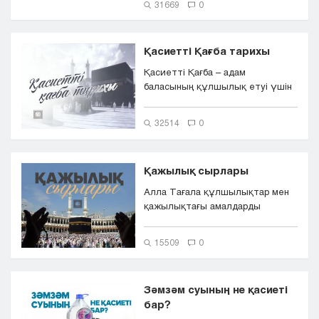
31669
0
Қасиетті Қағба тарихы
Қасиетті Қағба – адам
баласының құлшылық етуі үшін
тұрғызылған ең алғашқы Алла
үй...
32514
0
Қажылық сырлары
Алла Тағала құлшылықтар мен
қажылықтағы амалдарды
маңызды мақсаттар мен биік
сырларға б...
15509
0
Зәмзәм суының не қасиеті
бар?