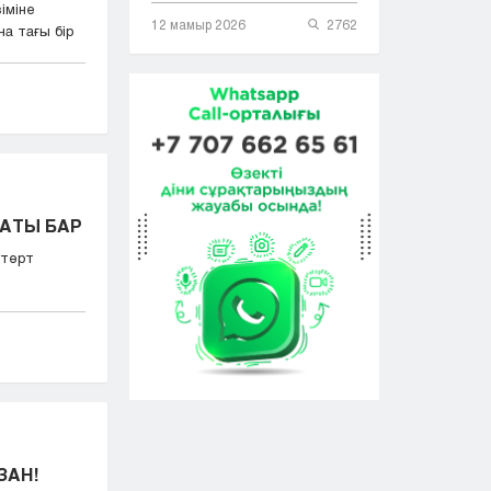
іміне
12 мамыр 2026
2762
а тағы бір
ПАТЫ БАР
 төрт
ЗАН!