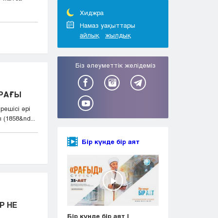
Тараз
Туркестан
Хиджра
Уральск
Намаз уақыттары
айлық
жылдық
Усть-Каменогорск
Шымкент
Біз әлеуметтік желідеміз
РАҒЫ
решісі әрі
1858&nd...
Бір күнде бір аят
Р НЕ
Бір күнде бір аят |