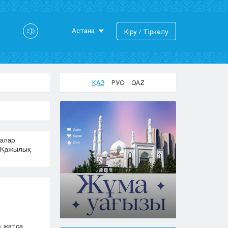
Астана
Кіру / Тіркелу
Астана
Алматы
Актау
ҚАЗ
РУС
QAZ
Актобе
Атырау
Жезказган
Караганда
алар
Кокшетау
Қажылық
Костанай
Кызылорда
Павлодар
Петропавловск
Семей
Талдыкорган
е жатса