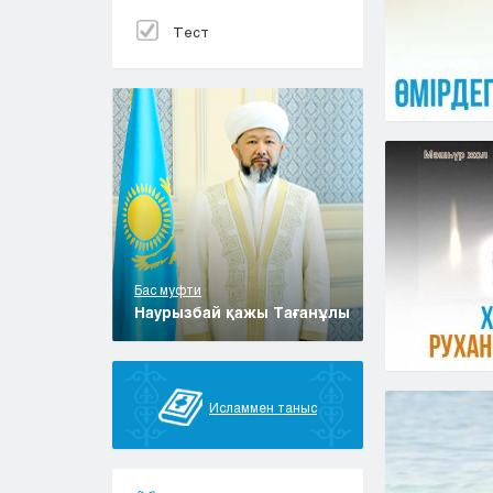
Тест
Бас муфти
Наурызбай қажы Тағанұлы
Исламмен таныс