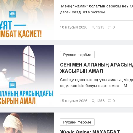
Менің “жаман” болатын себебім не? О
деген сөзді өте жоғары...
18 маусым 2026
1213
0
Рухани тәрбие
СЕНІ МЕН АЛЛАНЫҢ АРАСЫ
ЖАСЫРЫН АМАЛ
Сені құтқаратын ең ұлы амалың мінд
ең үлкен ісің болуы шарт емес… М...
15 маусым 2026
1358
0
Рухани тәрбие
Жүніс Әміре: МАХАББАТ