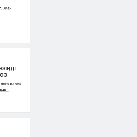
т. Жан
ӨЗІҢДІ
СӨЗ
лаға керек
ың...