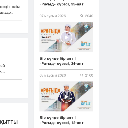
«Рағыд» сүресі, 35-аят
жеңіп, өлім
лдар...
07 маусым 2026
2040
Бір күнде бір аят |
«Рағыд» сүресі, 34-аят
лей
...
05 маусым 2026
2108
Бір күнде бір аят |
БАҚЫТТЫ
«Рағыд» сүресі, 12-аят