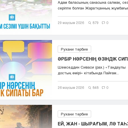
Адам баласының санасына салмақ, сез
серіппе болған Жаратқанның жұмбағын
...
29 маусым 2026
879
0
Рухани тәрбие
ӘРБІР НӘРСЕНІҢ ӨЗІНДІК СИ
Шемседдин Сиваси (рах.) «Таңдаулы
достың өмірі» кітабында Пайғам...
26 маусым 2026
848
0
Рухани тәрбие
ЕЙ, ЖАН - ШЫРАҒЫМ, ЛӘ ТАҺ