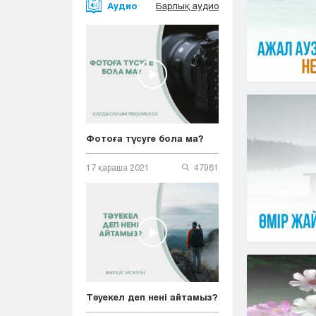
Аудио
Барлық аудио
Фотоға түсуге бола ма?
17 қараша 2021
47981
Тәуекел деп нені айтамыз?