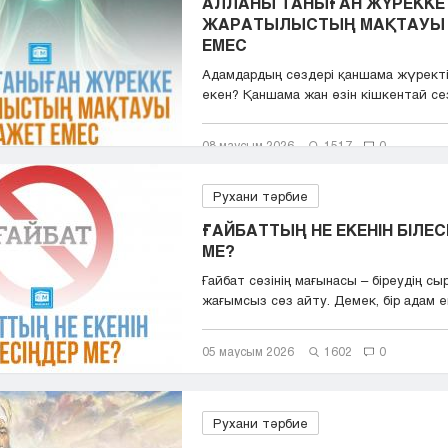
АЛЛАНЫ ТАНЫҒАН ЖҮРЕККЕ
ЖАРАТЫЛЫСТЫҢ МАҚТАУЫ
ЕМЕС
Адамдардың сөздері қаншама жүрект
екен? Қаншама жан өзін кішкентай сезін
08 маусым 2026
1517
0
Рухани тәрбие
ҒАЙБАТТЫҢ НЕ ЕКЕНІН БІЛЕС
МЕ?
Ғайбат сөзінің мағынасы – біреудің с
жағымсыз сөз айту. Демек, бір адам ек
05 маусым 2026
1602
0
Рухани тәрбие