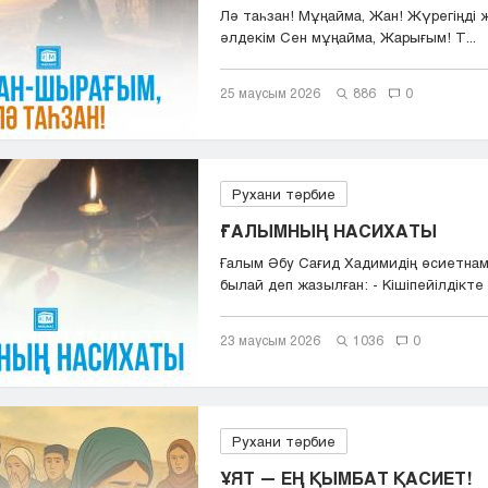
Лә таһзан! Мұңайма, Жан! Жүрегіңді 
әлдекім Сен мұңайма, Жарығым! Т...
25 маусым 2026
886
0
Рухани тәрбие
ҒАЛЫМНЫҢ НАСИХАТЫ
Ғалым Әбу Сағид Хадимидің өсиетна
былай деп жазылған: - Кішіпейілдікте т
23 маусым 2026
1036
0
Рухани тәрбие
ҰЯТ — ЕҢ ҚЫМБАТ ҚАСИЕТ!