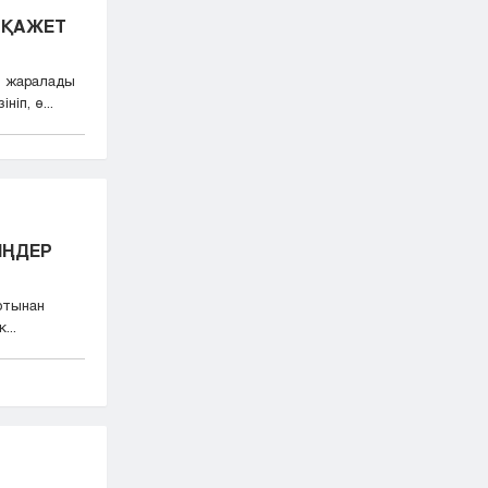
 ҚАЖЕТ
і жаралады
іп, ө...
ІҢДЕР
ыртынан
...