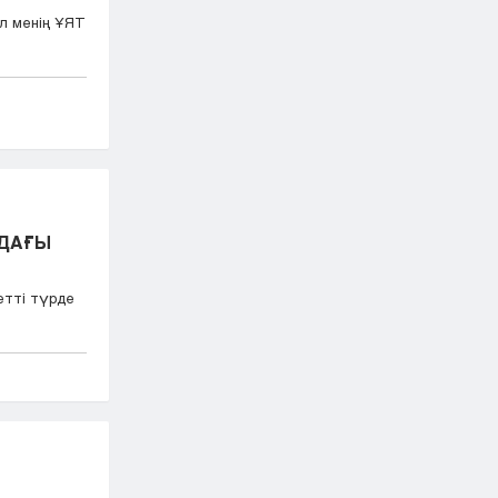
л менің ҰЯТ
НДАҒЫ
етті түрде