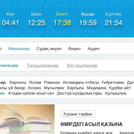
Күн
Бесін
Екінті
Ақшам
Құптан
04:41
12:25
17:38
19:59
21:54
р
Мақалалар
Сұрақ-жауап
Видео
Аудио
ланғандар
Талқыланғандар
Көп оқылғандар
ар:
Барлығы
Ислам
Рамазан
Исламдағы отбасы
Ғибратнама
Дұғ
алы үй базар
Асхана
Мұсылман
Барлығы
Медицина
Құрбан айт
бие
Атадан қалған асыл сөз
Дәстүр құндылықтары
Құлшылық
Рухани тәрбие
ӨМІРДЕГІ АСЫЛ ҚАЗЫНА
Білімнен қымбат нәрсе жоқ, Көңілд