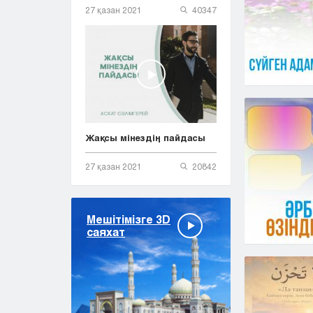
27 қазан 2021
40347
Жақсы мінездің пайдасы
27 қазан 2021
20842
Мешітімізге 3D
саяхат