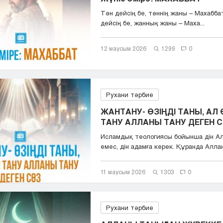
Тән дейсің бе, тәннің жаны – Махабба
дейсің бе, жанның жаны – Маха...
12 маусым 2026
1299
0
Рухани тәрбие
ЖАНТАНУ- ӨЗІҢДІ ТАНЫ, АЛ 
ТАНУ АЛЛАНЫ ТАНУ ДЕГЕН 
Исламдық теологиясы бойынша дін Ал
емес, дін адамға керек. Құранда Аллан
11 маусым 2026
1303
0
Рухани тәрбие