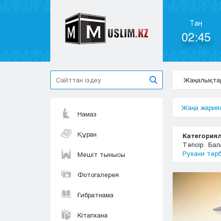
Таң
02:45
Жаңалықта
Жаңа жария
Намаз
Құран
Категориял
Тәпсір
Бал
Рухани тәр
Мешіт тынысы
Фотогалерея
Ғибратнама
Кітапхана