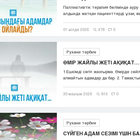
Паллиативтік терапия бөлімінде ауру 
алдында жатқан пациенттерді ұзақ жы
01 шілде 2026
978
0
Рухани тәрбие
ӨМІР ЖАЙЛЫ ЖЕТІ АҚИҚАТ…
1.Ешкімді сөгіп жазғырма. Өмірде сөй
алмайтын адамдар да бар. 2. Тамақтың 
30 маусым 2026
815
0
Рухани тәрбие
СҮЙГЕН АДАМ СЕЗІМІ ҮШІН 