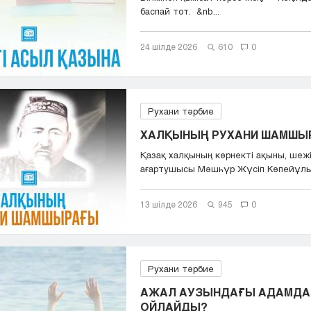
баспай тот. &nb...
24 шілде 2026
610
0
Рухани тәрбие
ХАЛҚЫНЫҢ РУХАНИ ШАМШЫ
Қазақ халқының көрнекті ақыны, шежі
ағартушысы Мәшһүр Жүсіп Көпейұлы (
13 шілде 2026
945
0
Рухани тәрбие
АЖАЛ АУЗЫНДАҒЫ АДАМДА
ОЙЛАЙДЫ?