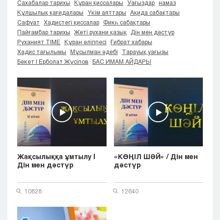
Сахабалар тарихы
Құран қиссалары
Уағыздар
намаз
Кызылорда
Құлшылық қағидалары
Үкім аяттары
Ақида сабақтары
Павлодар
Сафуат
Хадистегі қиссалар
Фикһ сабақтары
Пайғамбар тарихы
Жеті рухани қазық
Дін мен дәстүр
Петропавловск
Руханият TIME
Құран әліппесі
Ғибрат хабары
Семей
Хадис тағылымы
Мұсылман әдебі
Тарауық уағызы
Талдыкорган
Бекет | Ерболат Жүсіпов
БАС ИМАМ АЙДАРЫ
Тараз
Туркестан
Уральск
Усть-Каменогорск
Шымкент
Жақсылыққа ұмтылу |
«КӨҢІЛ ШӘЙ» / Дін мен
Дін мен дәстүр
дәстүр
10828
12640