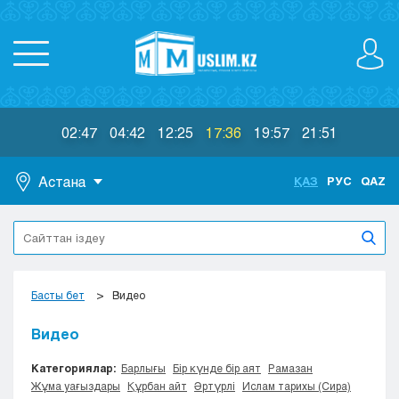
02:47
04:42
12:25
17:36
19:57
21:51
Астана
ҚАЗ
РУС
QAZ
Астана
Алматы
Актау
Актобе
Басты бет
Видео
Атырау
Жезказган
Видео
Караганда
Категориялар:
Барлығы
Бір күнде бір аят
Рамазан
Кокшетау
Жұма уағыздары
Құрбан айт
Әртүрлі
Ислам тарихы (Сира)
Костанай