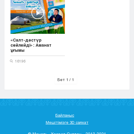
«Салт-дәстүр
сөйлейді»: Аманат
ұғымы
16196
Бет 1 / 1
Байланыс
Мешітімізге 3D саяхат