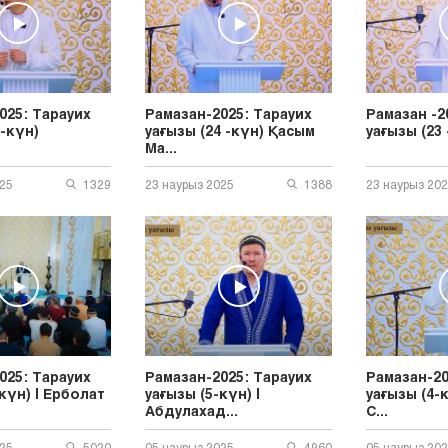
025: Тарауих
Рамазан-2025: Тарауих
Рамазан -2
5-күн)
уағызы (24 -күн) Қасым
уағызы (23 
Ма...
025
1329
23 наурыз 2025
1388
23 наурыз 20
025: Тарауих
Рамазан-2025: Тарауих
Рамазан-20
күн) | Ерболат
уағызы (5-күн) |
уағызы (4-
Абдулахад...
С...
025
5020
05 наурыз 2025
4960
05 наурыз 20