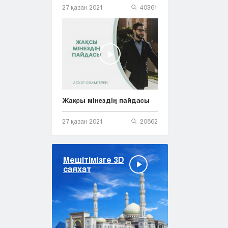
27 қазан 2021
40361
Жақсы мінездің пайдасы
27 қазан 2021
20862
Мешітімізге 3D
саяхат