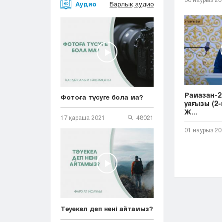
Аудио
Барлық аудио
Рамазан-2
Фотоға түсуге бола ма?
уағызы (2-
Ж...
17 қараша 2021
48021
01 наурыз 2
Тәуекел деп нені айтамыз?