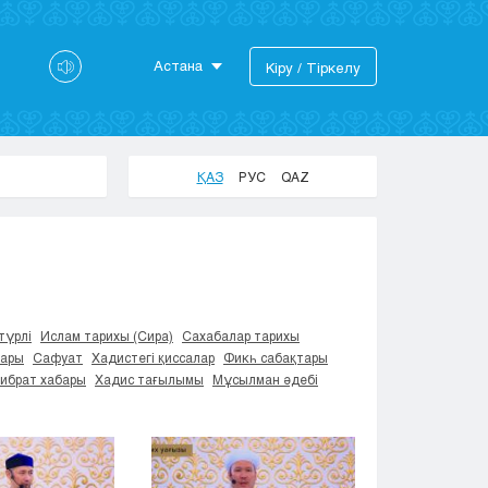
Астана
Кіру / Тіркелу
Астана
Алматы
Актау
ҚАЗ
РУС
QAZ
Актобе
Атырау
Жезказган
Караганда
Кокшетау
Костанай
түрлі
Ислам тарихы (Сира)
Сахабалар тарихы
тары
Сафуат
Хадистегі қиссалар
Фикһ сабақтары
Кызылорда
Ғибрат хабары
Хадис тағылымы
Мұсылман әдебі
Павлодар
Петропавловск
Семей
Талдыкорган