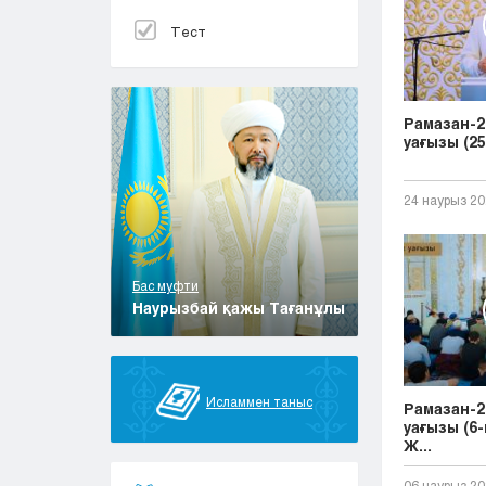
Тест
Рамазан-2
уағызы (2
24 наурыз 2
Бас муфти
Наурызбай қажы Тағанұлы
Исламмен таныс
Рамазан-2
уағызы (6-
Ж...
06 наурыз 2