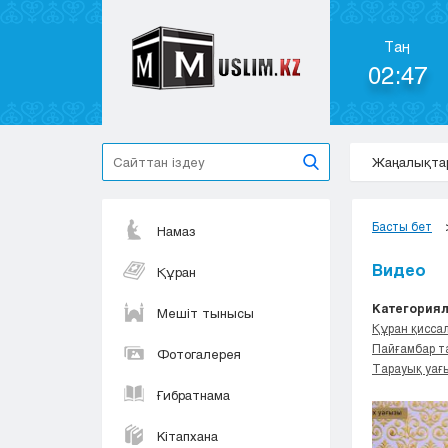
Таң
02:47
Жаңалықта
Басты бет
Намаз
Видео
Құран
Категориял
Мешіт тынысы
Құран қисса
Пайғамбар т
Фотогалерея
Тарауық уағ
Ғибратнама
Кітапхана