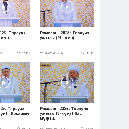
Тараз
Туркестан
Уральск
Усть-Каменогорск
Шымкент
025: Тарауих
Рамазан -2025: Тарауих
-күн)
уағызы (21 -күн)
25
1282
21 наурыз 2025
1311
25: Тарауих
Рамазан-2025: Тарауих
күн) | Ерсайын
уағызы (3-күн) | Бас
мүфти...
25
5014
05 наурыз 2025
4564