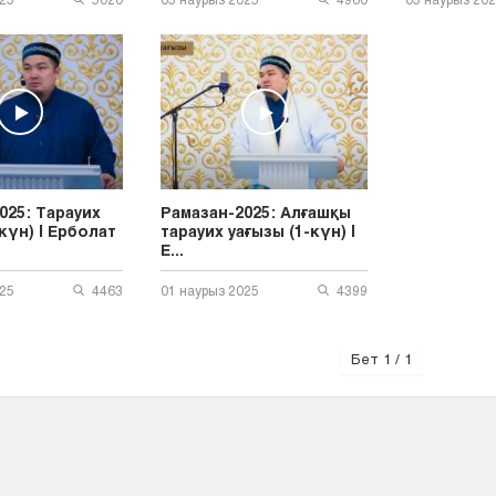
025: Тарауих
Рамазан-2025: Алғашқы
күн) | Ерболат
тарауих уағызы (1-күн) |
Е...
025
4463
01 наурыз 2025
4399
Бет 1 / 1