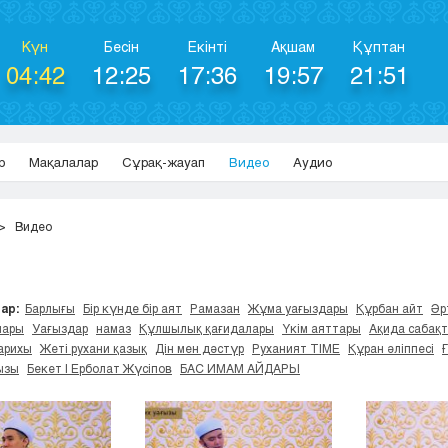
Күн
Бесін
Екінті
Ақшам
Құптан
04:42
12:25
17:36
19:57
21:51
р
Мақалалар
Сұрақ-жауап
Видео
Аудио
Видео
ар:
Барлығы
Бір күнде бір аят
Рамазан
Жұма уағыздары
Құрбан айт
Әр
лары
Уағыздар
намаз
Құлшылық қағидалары
Үкім аяттары
Ақида сабақ
арихы
Жеті рухани қазық
Дін мен дәстүр
Руханият TIME
Құран әліппесі
ызы
Бекет | Ерболат Жүсіпов
БАС ИМАМ АЙДАРЫ