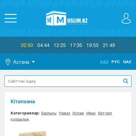
02:50
04:44
12:25
17:35
19:55
21:49
Астана
ҚАЗ
РУС
QAZ
Астана
Алматы
Актау
Актобе
Кітапхана
Атырау
Жезказган
Категориялар:
Барлығы
Намаз
Ислам
Иман
Әртүрлі
құлшылық
Караганда
Кокшетау
Костанай