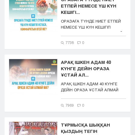
ЕТПЕЙ НЕМЕСЕ ҮШ КҮН
КЕШІГІ...
ОРАЗАҒА ТҮНДЕ НИЕТ ЕТПЕЙ
НЕМЕСЕ ҮШ КҮН КЕШІГІП
ҰСТАСА, КӘФФАРАТЫН ӨТЕЙ
МЕ?
7738
0
АРАҚ ІШКЕН АДАМ 40
КҮНГЕ ДЕЙІН ОРАЗА
ҰСТАЙ АЛ...
АРАҚ ІШКЕН АДАМ 40 КҮНГЕ
ДЕЙІН ОРАЗА ҰСТАЙ АЛМАЙ
МА?
7969
0
ТҰРМЫСҚА ШЫҚҚАН
ҚЫЗДЫҢ ТЕГІН