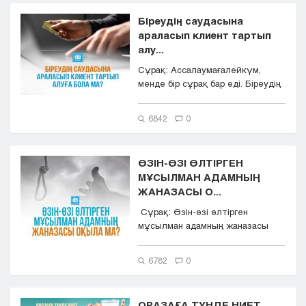
Біреудің саудасына
араласып клиент тартып
алу...
Сұрақ: Ассалаумағалейкүм,
менде бір сұрақ бар еді. Біреудің
саудасына араласып кли...
6842
0
ӨЗІН-ӨЗІ ӨЛТІРГЕН
МҰСЫЛМАН АДАМНЫҢ
ЖАНАЗАСЫ О...
Сұрақ: Өзін-өзі өлтірген
мұсылман адамның жаназасы
оқылады ма? Әр кітапта әр-
түрл...
6782
0
ОРАЗАҒА ТҮНДЕ НИЕТ