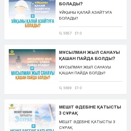
БОЛАДЫ?
Кызылорда
ҰЙҚЫНЫ ҚАЛАЙ АЗАЙТУҒА
Павлодар
БОЛАДЫ?
Петропавловск
Семей
5657
0
Талдыкорган
Тараз
Туркестан
МҰСЫЛМАН ЖЫЛ САНАУЫ
Уральск
ҚАШАН ПАЙДА БОЛДЫ?
Усть-Каменогорск
МҰСЫЛМАН ЖЫЛ САНАУЫ
Шымкент
ҚАШАН ПАЙДА БОЛДЫ?
5699
0
МЕШІТ ӘДЕБІНЕ ҚАТЫСТЫ
3 СҰРАҚ
МЕШІТ ӘДЕБІНЕ ҚАТЫСТЫ 3
СҰРАҚ