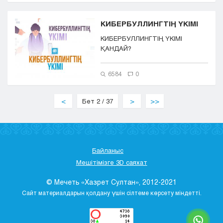
КИБЕРБУЛЛИНГТІҢ ҮКІМІ
КИБЕРБУЛЛИНГТІҢ ҮКІМІ
ҚАНДАЙ?
6584
0
<
Бет 2 / 37
>
>>
Байланыс
Мешітімізге 3D саяхат
© Мечеть «Хазрет Султан», 2012-2021
Сайт материалдарын қолдану үшін сілтеме көрсету міндетті.