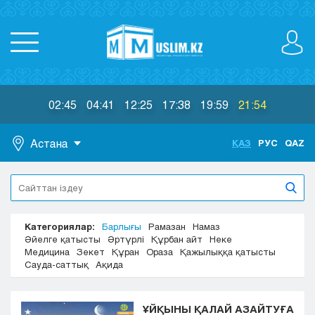
02:45
04:41
12:25
17:38
19:59
21:54
Астана
ҚАЗ
РУС
QAZ
Астана
Алматы
Актау
Категориялар:
Барлығы
Рамазан
Намаз
Актобе
Әйелге қатысты
Әртүрлі
Құрбан айт
Неке
Атырау
Медицина
Зекет
Құран
Ораза
Қажылыққа қатысты
Жезказган
Сауда-саттық
Ақида
Караганда
Кокшетау
ҰЙҚЫНЫ ҚАЛАЙ АЗАЙТУҒА
Костанай