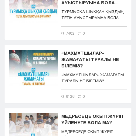
АУЫСТЫРУЫНА БОЛА...
ТҰРМЫСҚА ШЫҚҚАН ҚЫЗДЫҢ
ТЕГІН АУЫСТЫРУЫНА БОЛА
МА?
7482
0
«МАХМҰТШЫЛАР»
ЖАМАҒАТЫ ТУРАЛЫ НЕ
БІЛЕМІЗ?
«МАХМҰТШЫЛАР» ЖАМАҒАТЫ
ТУРАЛЫ НЕ БІЛЕМІЗ?
6126
0
МЕДРЕСЕДЕ ОҚЫП ЖҮРІП
ҮЙЛЕНУГЕ БОЛА МА?
МЕДРЕСЕДЕ ОҚЫП ЖҮРІП