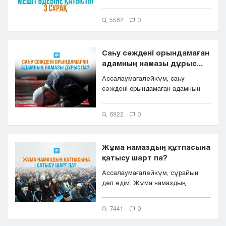
5582
0
Саһу сәждені орындамаған
адамның намазы дұрыс...
Ассалаумағалейкүм, саһу
сәждені орындамаған адамның
намазы дұрыс па?
6922
0
Жұма намаздың құтпасына
қатысу шарт па?
Ассалаумағалейкүм, сұрайын
деп едім. Жұма намаздың
құтпасына қатысу шарт па?
7441
0