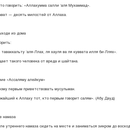
то говорить: «Аллахумма салли ‘аля Мухаммад».
ават — десять милостей от Аллаха.
выходе из дома
орить:
 таваккальту ‘аля-Ллах, ля хауля ва ля куввата илля би-Ллях».
ает такого человека от вреда и шайтана.
вие «Ассаляму алейкум»
ому первым приветствовать мусульман.
жайший к Аллаху тот, кто первым говорит салям». (Абу Дауд)
ле намаза
ле утреннего намаза сидеть на месте и заниматься зикром до восход