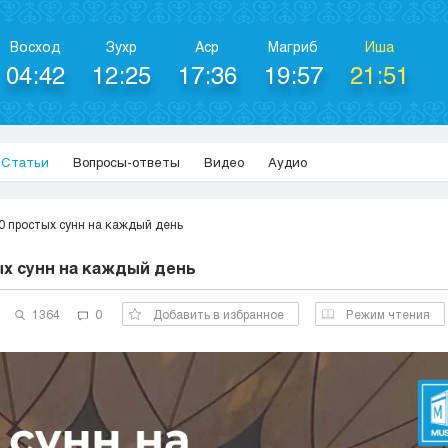
Восход
Зухр
Аср
Магриб
Иша
04:42
12:25
17:36
19:57
21:51
Статьи
Вопросы-ответы
Видео
Аудио
0 простых сунн на каждый день
ых сунн на каждый день
1364
0
Добавить в избранное
Режим чтения