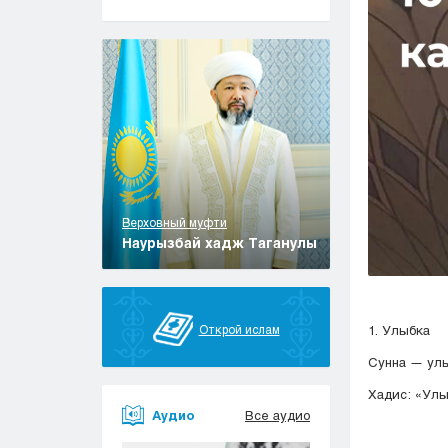
Верховный муфти
Наурызбай хадж Таганулы
1. Улыбка
Открой ислам
Сунна — улы
Хадис: «Улы
Аудио
Все аудио