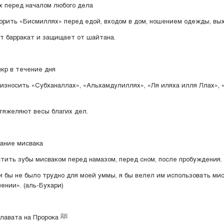
х перед началом любого дела
орить «Бисмиллях» перед едой, входом в дом, ношением одежды, выхо
т барракат и защищает от шайтана.
икр в течение дня
износить «Субханаллах», «Альхамдулиллях», «Ля иляха илля Ллах», 
тяжеляют весы благих дел.
вание мисвака
тить зубы мисваком перед намазом, перед сном, после пробуждения.
и бы не было трудно для моей уммы, я бы велел им использовать мис
ении». (аль-Бухари)
5. Чтение салавата на Пророка ﷺ