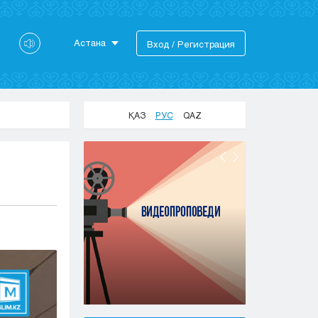
Астана
Вход / Регистрация
Астана
Алматы
Актау
ҚАЗ
РУС
QAZ
Актобе
Атырау
Жезказган
Караганда
Кокшетау
Костанай
Кызылорда
Павлодар
Петропавловск
Семей
Талдыкорган