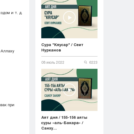
дом и т. д.
Сура "Кяусар" / Сеит
Нурканов
«Аллаху
08 июль 2022
6223
вак при
Аят дня / 155-156 аяты
суры «аль-Бакара» /
Санху...