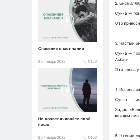
2. Бисмилля
Сунна — гов
Это приноси
3. Частый з
Спасение в молчании
Сунна — про
Акбар».
28 январь 2022
8153
Эти слова у
4. Использо
Сунна — чис
Хадис: «Есл
каждом омов
Не возвеличивайте свой
нафс
28 январь 2022
8183