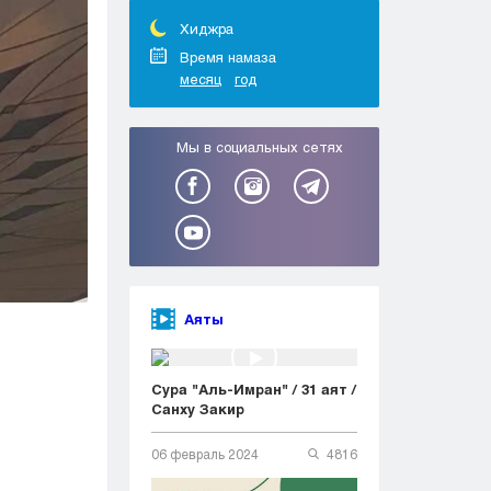
Тараз
Туркестан
Хиджра
Уральск
Время намаза
месяц
год
Усть-Каменогорск
Шымкент
Мы в социальных сетях
Аяты
Сура "Аль-Имран" / 31 аят /
Санху Закир
06 февраль 2024
4816