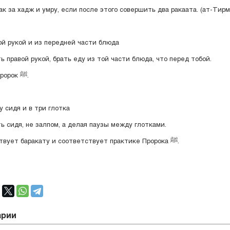
ак за хадж и умру, если после этого совершить два ракаата. (ат-Тирм
вой рукой и из передней части блюда
ь правой рукой, брать еду из той части блюда, что перед тобой.
Так делал Пророк ﷺ.
у сидя и в три глотка
ь сидя, не залпом, а делая паузы между глотками.
Это способствует баракату и соответствует практике Пророка ﷺ.
арии