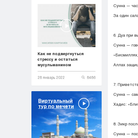
Сунна — час
За один сал
6. Дуа при 
Сунна — гов
Как не подвергнуться
«Бисмиллях,
стрессу и остаться
Аллах защищ
мусульманином
28 январь 2022
8486
7. Приветст
Сунна — сам
Виртуальный
Хадис: «Бли
тур по мечети
8. Зикр пос
Сунна — пос