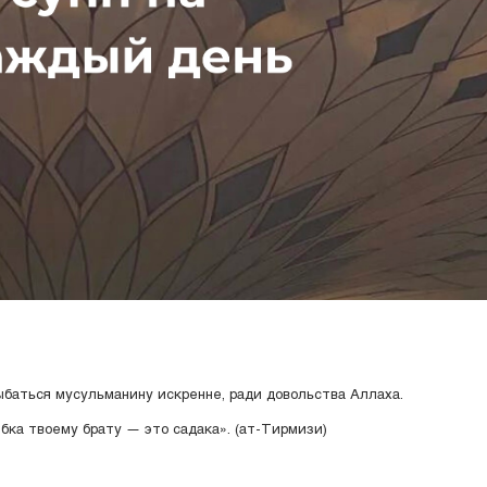
баться мусульманину искренне, ради довольства Аллаха.
бка твоему брату — это садака». (ат-Тирмизи)