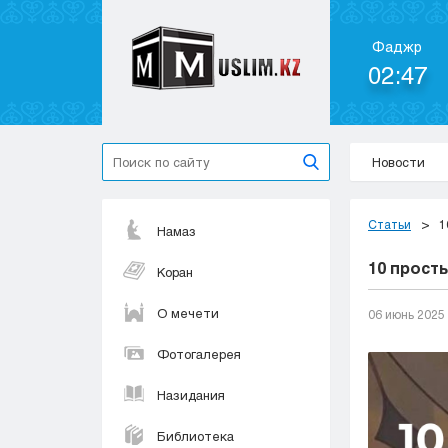
Фаджр
02:47
Новости
Статьи
1
Намаз
10 прост
Коран
О мечети
06 июнь 2025
Фотогалерея
Назидания
Библиотека