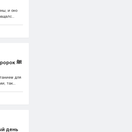
ны, и оно
ащалс...
ророк ﷺ
танием для
, так...
ый день