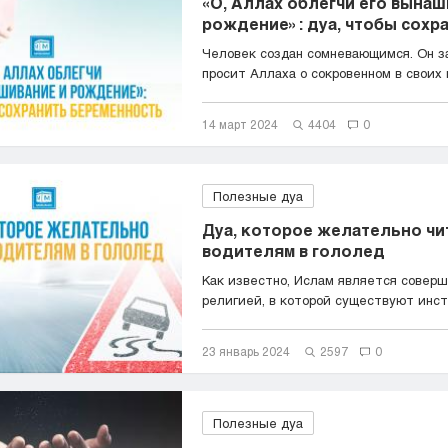
«О, Аллах облегчи его вынаш
рождение»: дуа, чтобы сохран
Человек создан сомневающимся. Он з
просит Аллаха о сокровенном в своих м
14 март 2024
4404
0
Полезные дуа
Дуа, которое желательно чи
водителям в гололед
Как известно, Ислам является совер
религией, в которой существуют инст
л...
23 январь 2024
2597
0
Полезные дуа