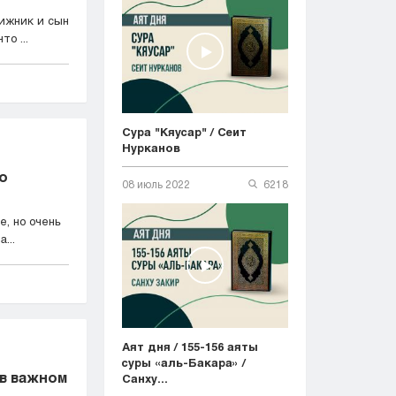
вижник и сын
о ...
Сура "Кяусар" / Сеит
Нурканов
то
08 июль 2022
6218
, но очень
...
Аят дня / 155-156 аяты
суры «аль-Бакара» /
 в важном
Санху...