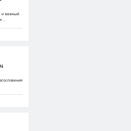
й и важный
...
яц
лагословения