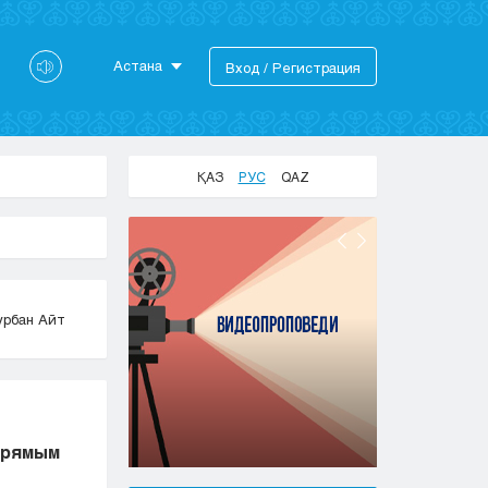
Астана
Вход / Регистрация
Астана
Алматы
Актау
ҚАЗ
РУС
QAZ
Актобе
Атырау
Жезказган
Караганда
Кокшетау
урбан Айт
Костанай
Кызылорда
Павлодар
Петропавловск
Семей
 прямым
Талдыкорган