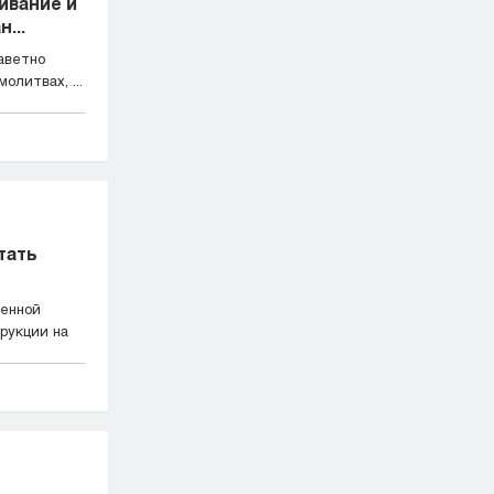
ивание и
...
аветно
олитвах, ...
тать
шенной
рукции на