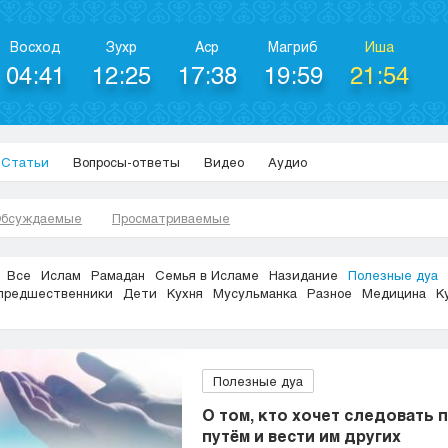
Восход
Зухр
Аср
Магриб
Иша
04:41
12:25
17:38
19:59
21:54
Статьи
Вопросы-ответы
Видео
Аудио
бсуждаемые
Просматриваемые
Все
Ислам
Рамадан
Семья в Исламе
Назидание
Полезные дуа
предшественники
Дети
Кухня
Мусульманка
Разное
Медицина
К
Полезные дуа
О том, кто хочет следовать
путём и вести им других