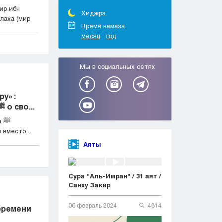
Тараз
ир ибн
Туркестан
Хиджра
лаха (мир
Уральск
Время намаза
месяц
год
Усть-Каменогорск
Шымкент
Мы в социальных сетях
ру»:
мольба Пророка Мухаммада ﷺ о сво...
 ﷺ
 вместо...
Аяты
Сура "Аль-Имран" / 31 аят /
Санху Закир
06 февраль 2024
4814
бремени