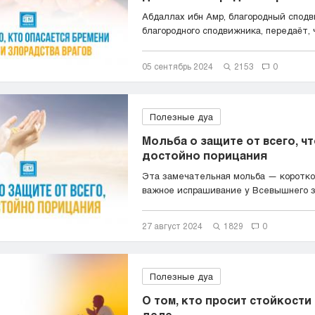
Абдаллах ибн Амр, благородный спод
благородного сподвижника, передаёт, чт
05 сентябрь 2024
2153
0
Полезные дуа
Мольба о защите от всего, ч
достойно порицания
Эта замечательная мольба — короткое
важное испрашивание у Всевышнего за
27 август 2024
1829
0
Полезные дуа
О том, кто просит стойкости
деле