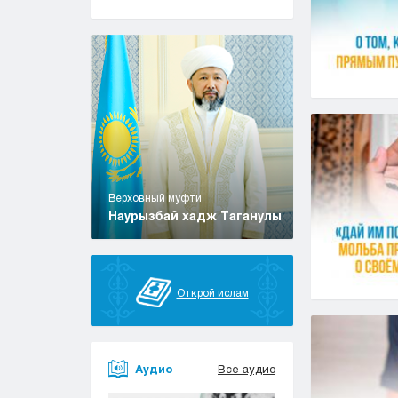
Верховный муфти
Наурызбай хадж Таганулы
Открой ислам
Аудио
Все аудио