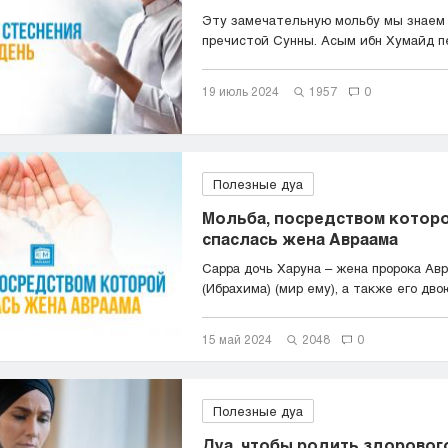
Эту замечательную мольбу мы знаем
пречистой Сунны. Асым ибн Хумайд пер
19 июль 2024
1957
0
Полезные дуа
Мольба, посредством котор
спаслась жена Авраама
Сарра дочь Харуна – жена пророка Ав
(Ибрахима) (мир ему), а также его двою
15 май 2024
2048
0
Полезные дуа
Дуа, чтобы родить здоровог