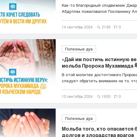
Как-то благородный сподвижник Джар
Абдуллах пожаловался Посланнику Ал
ем...
14 сентябрь 2024
2136
0
Полезные дуа
«Дай им постичь истинную ве
В этой молитве досточтимого Пророка
следует обратить внимание на то, что
10 сентябрь 2024
1930
0
Полезные дуа
Мольба того, кто опасается 
долгов и злорадства врагов