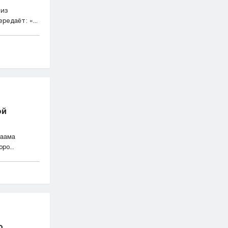
 из
едаёт: «...
ой
раама
ро...
о