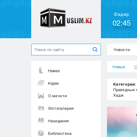
Фаджр
02:45
Новости
Новые
О
Намаз
Коран
Категории:
Праведные 
Хадж
О мечети
Фотогалерея
Назидания
Библиотека