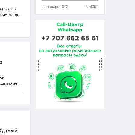
24 январь 2022
8391
ой Сунны
ние Алла...
х
бой
шивание ...
 Судный