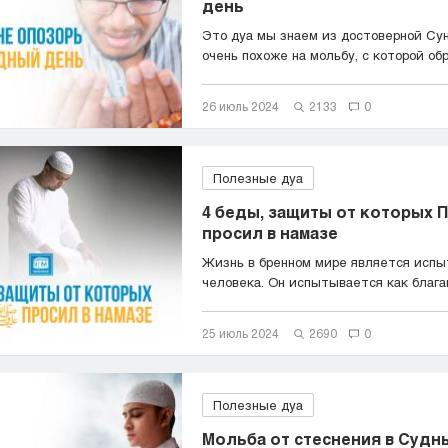
день
Это дуа мы знаем из достоверной Сун
очень похоже на мольбу, с которой обр
26 июль 2024
2133
0
Полезные дуа
4 беды, защиты от которых П
просил в намазе
Жизнь в бренном мире является испы
человека. Он испытывается как благами
25 июль 2024
2690
0
Полезные дуа
Мольба от стеснения в Судн