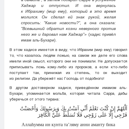
Хаджар и отпустил. И она вернулась
к Ибрахиму (мир ему), который в это время
молился. Он сделал ей знак рукой, желая
спросить: "Какие новости?", а она сказала:
"Всевышний обратил козни неверного против
него же и даровал нам Хаджар"»
(хадис привёл
имам аль-Бухари).
В этом хадисе имеется в виду, что Ибрахим (мир ему) говорил
то, что казалось людям ложью, на самом же деле его слова
имели иной смысл, которого они не понимали. Не допускается
приписывать ложь кому-либо из пророков, а если кто-либо
поступает так, принижая их степень, то он выходит
из религии. Да убережёт нас Господь от подобного!
В другом достоверном хадисе, приведённом имамом аль-
Бухари, упоминается мольба, которая читала Сарра, дабы
уберечься от этого тирана:
اَلَّلهُمَّ إِنْ كُنْتَ تَعْلَمُ أَنِّي آمَنْتُ بِكَ وَبِرَسُولِكَ وَأَحْصَنْتُ
فَرْجِي إِلَّا عَلَى زَوْجِي فَلَا تُسَلِّطْ عَلَيَّ الْكَافِرَ
Аллаhумма ин кунта та’ляму анни аманту бика