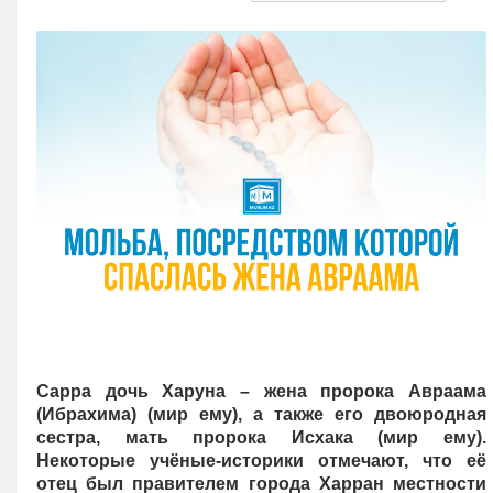
Кызылорда
Павлодар
Петропавловск
Семей
Талдыкорган
Тараз
Туркестан
Уральск
Усть-Каменогорск
Шымкент
Сарра дочь Харуна – жена пророка Авраама
(Ибрахима) (мир ему), а также его двоюродная
сестра, мать пророка Исхака (мир ему).
Некоторые учёные-историки отмечают, что её
отец был правителем города Харран местности