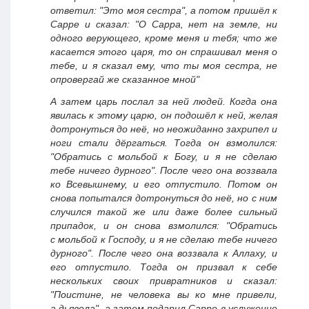
ответил: "Это моя сестра", а потом пришёл к
Сарре и сказал: "О Сарра, нет на земле, ни
одного верующего, кроме меня и тебя; что же
касается этого царя, то он спрашивал меня о
тебе, и я сказал ему, что ты моя сестра, не
опровергай же сказанное мной"
А затем царь послал за ней людей. Когда она
явилась к этому царю, он подошёл к ней, желая
дотронуться до неё, но неожиданно захрипел и
ноги стали дёргаться. Тогда он взмолился:
"Обратись с мольбой к Богу, и я не сделаю
тебе ничего дурного". После чего она воззвала
ко Всевышнему, и его отпустило. Потом он
снова попытался дотронуться до неё, но с ним
случился такой же или даже более сильный
припадок, и он снова взмолился: "Обратись
с мольбой к Господу, и я не сделаю тебе ничего
дурного". После чего она воззвала к Аллаху, и
его отпустило. Тогда он призвал к себе
нескольких своих привратников и сказал:
"Поистине, не человека вы ко мне привели,
а дьявола", а затем подарил Сарре в услужение