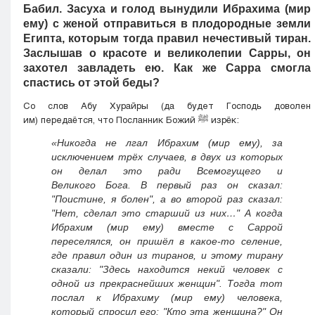
Бабил. Засуха и голод вынудили Ибрахима (мир
ему) с женой отправиться в плодородные земли
Египта, которым тогда правил нечестивый тиран.
Заслышав о красоте и великолепии Сарры, он
захотел завладеть ею. Как же Сарра смогла
спастись от этой беды?
Со слов Абу Хурайры (да будет Господь доволен
им) передаётся, что Посланник Божий
ﷺ
изрёк:
«Никогда не лгал Ибрахим (мир ему), за
исключением трёх случаев, в двух из которых
он делал это ради Всемогущего и
Великого Бога. В первый раз он сказал:
"Поистине, я болен", а во второй раз сказал:
"Нет, сделал это старший из них…" А когда
Ибрахим (мир ему) вместе с Саррой
переселялся, он пришёл в какое-то селение,
где правил один из тиранов, и этому тирану
сказали: "Здесь находится некий человек с
одной из прекраснейших женщин". Тогда тот
послал к Ибрахиму (мир ему) человека,
который спросил его: "Кто эта женщина?" Он