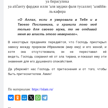
уа бирасулика
уа аẍĉанту фарджи илля ‘аля зауджи фаля тусаллиҭ ‘аляййя-
ль-кафира
«О Аллах, если я уверовала в Тебя и в
Твоего Посланника, и хранила лоно моё
только для своего мужа, то не отдавай
меня во власть этого неверного».
В некоторых преданиях передаётся, что Господь приоткрыл
завесу между пророком Ибрахимом (мир ему) и его женой, и
хотя она отсутствовала, он не переставал её
видеть. Господь сохранил её от зла тирана, и показал ему эти
знамения для его душевного спокойствия.
Да убережёт нас Господь от притеснения и от того, чтобы
быть притеснителем. Амин!
По материалам:
https://islam.ru/