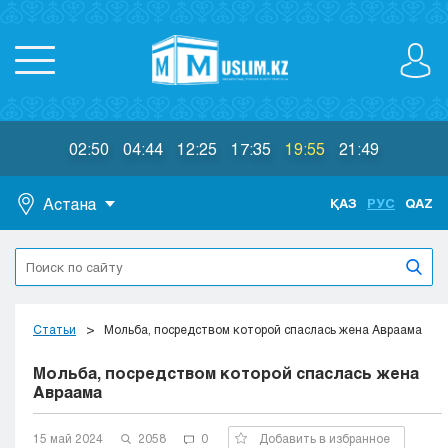
02:50
04:44
12:25
17:35
19:55
21:49
Астана
ҚАЗ
РУС
QAZ
Астана
Алматы
Актау
Актобе
Статьи
Мольба, посредством которой спаслась жена Авраама
Атырау
Мольба, посредством которой спаслась жена
Жезказган
Авраама
Караганда
Кокшетау
15 май 2024
2058
0
Добавить в избранное
Костанай