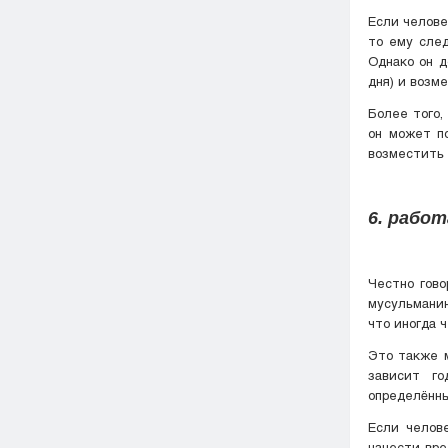
Если челове
то ему след
Однако он д
дня) и возм
Более того,
он может п
возместить 
6. рабо
Честно гово
мусульманин
что иногда 
Это также 
зависит го
определённы
Если челов
нанести вре