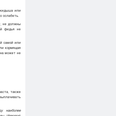
ыкидыша или
о ослабеть.
т, не должны
ей фидья не
ей самой или
сли кормящая
она может не
раста, также
 выплачивать
у наиболее
мы (факихи)