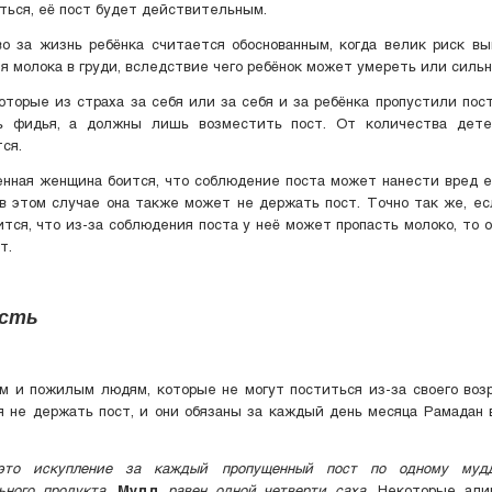
ться, её пост будет действительным.
во за жизнь ребёнка считается обоснованным, когда велик риск в
я молока в груди, вследствие чего ребёнок может умереть или сильн
торые из страха за себя или за себя и за ребёнка пропустили пос
ь фидья, а должны лишь возместить пост. От количества дет
ся.
нная женщина боится, что соблюдение поста может нанести вред 
 в этом случае она также может не держать пост. Точно так же, е
тся, что из-за соблюдения поста у неё может пропасть молоко, то 
т.
ость
 и пожилым людям, которые не могут поститься из-за своего воз
 не держать пост, и они обязаны за каждый день месяца Рамадан
это искупление за каждый пропущенный пост по одному мудд
ьного продукта
.
Мудд
равен одной четверти саха
. Некоторые али