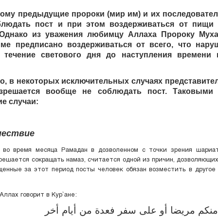
тому предыдущие пророки (мир им) и их последовате
людать пост и при этом воздерживаться от пищи
 Однако из уважения любимцу Аллаха Пророку Муха
ме предписано воздерживаться от всего, что наруш
 течение светового дня до наступления времени 
го, в некоторых исключительных случаях представите
зрешается вообще не соблюдать пост. Таковыми 
е случаи:
шествие
 во время месяца Рамадан в дозволенном с точки зрения шариат
решается сокращать намаз, считается одной из причин, дозволяющи
щенные за этот период посты человек обязан возместить в другое
ллах говорит в Кyр`ане:
نكم مريضا أو على سفر فعدة من أيام أخر