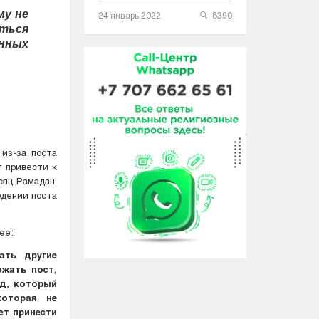
му не
24 январь 2022
8390
ться
нных
 из-за поста
т привести к
яц Рамадан.
юдении поста
ее:
ать другие
ржать пост,
ед, который
которая не
ет принести