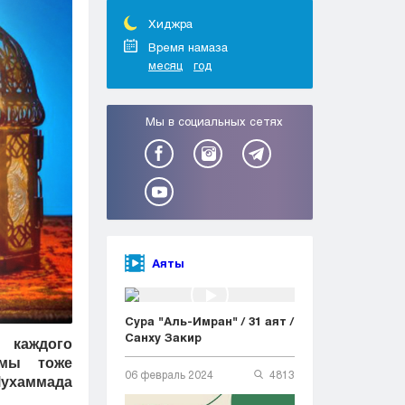
Тараз
Туркестан
Хиджра
Уральск
Время намаза
месяц
год
Усть-Каменогорск
Шымкент
Мы в социальных сетях
Аяты
Сура "Аль-Имран" / 31 аят /
Санху Закир
каждого
ммы тоже
06 февраль 2024
4813
Мухаммада