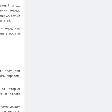
пимый голод,
ения голода.
ищи до конца
ать её.
и голод, что
вать пост и
ть пост, для
ким образом,
 от которых
т в строго
поста может
 Он, так же,