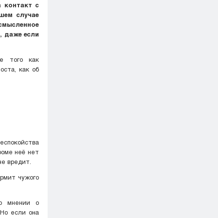
а контакт с
шем случае
усмысленное
, даже если
е того как
оста, как об
еспокойства
роме неё нет
не вредит.
ормит чужого
о мнении о
 Но если она