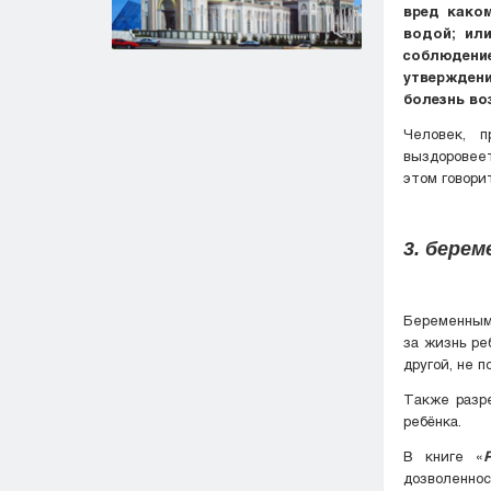
вред каком
водой; или
соблюдение
утверждени
болезнь во
Человек, п
выздоровеет
этом говори
3. бере
Беременным
за жизнь ре
другой, не 
Также разре
ребёнка.
В книге «
дозволеннос