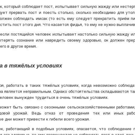
к, который соблюдает пост, испытывает сильную жажду или нестер
ует прервать пост и поесть столько, сколько необходимо для утол
олжен соблюдать имсак (то есть ему следует прекратить приём п
естить пост этого дня. Что касается фидья, то ему не нужно выплачив
 если постящийся человек испытывает настолько сильную жажду ил
отерять сознание или навредить своему здоровью, он должен прер
его в другое время.
та в тяжёлых условиях
ря, работать в таких тяжёлых условиях, когда невозможно соблюда
а является неправильным. Однако обстоятельства складываются та
человек вынужден трудиться в очень тяжёлых условиях.
может быть связано с сезонными сельскохозяйственными работами,
довой урожай. Ведь отказ от проведения тех или иных рабо
е дни может привести к гибели всего урожая.
ек, работающий в подобных условиях, опасается, что соблюдение 
д его здоровью, то ему разрешается не соблюдать пост в этот день.