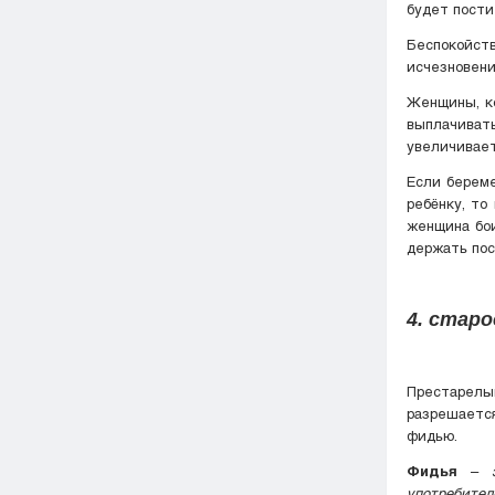
будет пости
Беспокойст
исчезновени
Женщины, ко
выплачиват
увеличивает
Если береме
ребёнку, то
женщина бои
держать пос
4. стар
Престарелым
разрешается
фидью.
Фидья
–
употребител