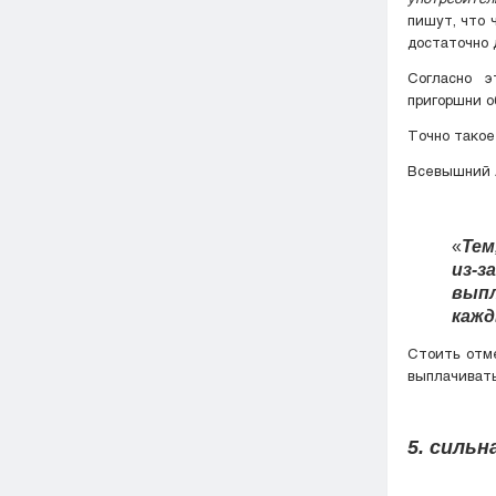
пишут, что 
достаточно 
Согласно э
пригоршни о
Точно такое
Всевышний А
«
Тем
из-
вып
кажд
Стоить отме
выплачивать
5. сильн