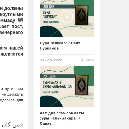
ли должны
 круглыми
ммаду ﷺ
ает пост,
вечернего
Сура "Кяусар" / Сеит
лям нашей
Нурканов
являются
08 июль 2022
6216
а пути, при
х не держать
 удобное для
Аят дня / 155-156 аяты
суры «аль-Бакара» /
فمن كان م
Санху...