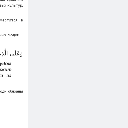
вых культур,
оместится в
ных людей.
وَعَلَى الَّذِ
рудом
ежит
а за
люди обязаны