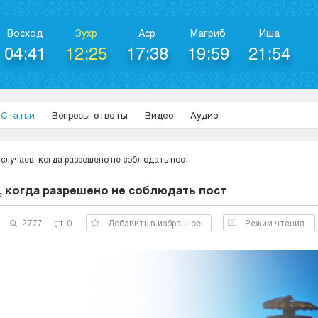
Восход
Зухр
Аср
Магриб
Иша
04:41
12:25
17:38
19:59
21:54
Статьи
Вопросы-ответы
Видео
Аудио
 случаев, когда разрешено не соблюдать пост
в, когда разрешено не соблюдать пост
2777
0
Добавить в избранное
Режим чтения