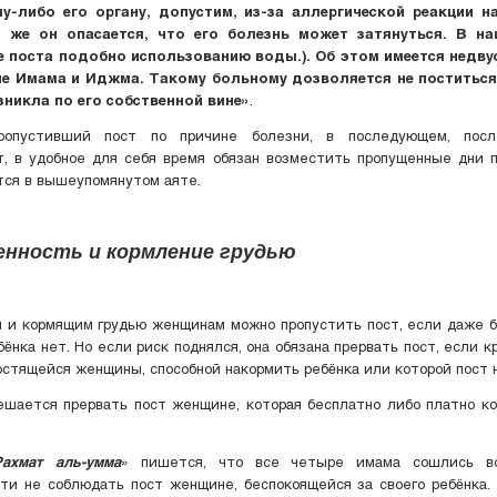
у-либо его органу, допустим, из-за аллергической реакции н
 же он опасается, что его болезнь может затянуться. В на
 поста подобно использованию воды.). Об этом имеется недв
е Имама и Иджма. Такому больному дозволяется не поститься
зникла по его собственной вине»
.
ропустивший пост по причине болезни, в последующем, посл
, в удобное для себя время обязан возместить пропущенные дни п
тся в вышеупомянутом аяте.
менность и кормление грудью
 и кормящим грудью женщинам можно пропустить пост, если даже б
бёнка нет. Но если риск поднялся, она обязана прервать пост, если к
постящейся женщины, способной накормить ребёнка или которой пост 
шается прервать пост женщине, которая бесплатно либо платно к
Рахмат аль-умма
» пишется, что все четыре имама сошлись в
ти не соблюдать пост женщине, беспокоящейся за своего ребёнка.