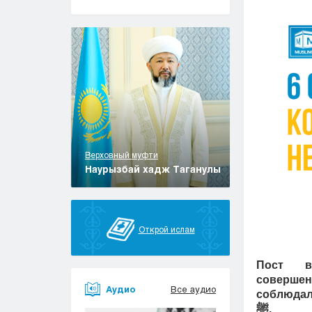
Верховный муфти
Наурызбай хадж Таганулы
Открой ислам
Пост в
соверше
Аудио
Все аудио
соблюдал
ﷺ.