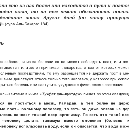
сли кто из вас болен или находится в пути и поэто
людал пост, то на нём лежит обязанность пости
еделённое число других дней [по числу пропуще
]
»
(сура Аль-Бакара: 184)
нь
к заболел, и из-за болезни он не может соблюдать пост, или же
ягивается, или же он принимает лекарства, отказ от которых може
сленным последствиям, то ему разрешается не держать пост в мес
шение действует относительно того человека, у которого при собл
риться болезнь или наступить ухудшение физического состояния.
Аль-Хайтами в книге «
Тухфат аль-мухтадж
» пишет об этом следующ
тся не поститься в месяц Рамадан, а тем более не держ
ые посты больному человеку, то есть он даже обязан не де
олезнь наносит тяжкий вред организму. То есть это такой вр
 человеку делать таяммум вместо омовения (болезнь, 
человеку использовать воду, если он опасается, что вода мож