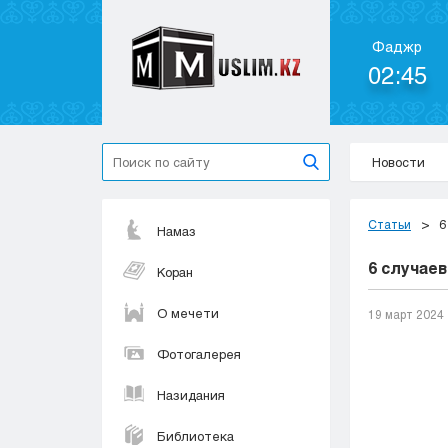
Фаджр
02:45
Новости
Статьи
6
Намаз
6 случае
Коран
О мечети
19 март 2024
Фотогалерея
Назидания
Библиотека