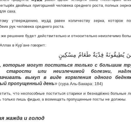
четырёх двойных пригоршней человека среднего роста, полных зерно
для саха.
тому утверждению, мудд равен количеству зерна, которое п
беих рук человека среднего роста.
 же решение будет действительно и относительно неизлечимо боль
ллах в Кyр`ане говорит:
ينَ يُطِيقُونَهُ فِدْيَةٌ طَعَامُ مِسْكِينٍ
, которые могут поститься только с большим т
за старости или неизлечимой болезни, надл
лачивать выкуп в виде кормления одного бедняк
ый пропущенный день
»
(сура Аль-Бакара: 184)
тить, что неспособные поститься старики и безнадёжно больные 
 только лишь фидью, а возмещать пропущенные посты не должны.
ая жажда и голод