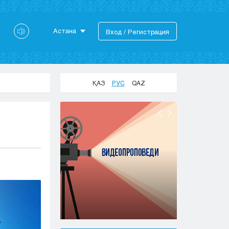
Астана
Вход / Регистрация
Астана
Алматы
Актау
ҚАЗ
РУС
QAZ
Актобе
Атырау
Жезказган
Караганда
Кокшетау
Костанай
Кызылорда
Павлодар
Петропавловск
Семей
Талдыкорган