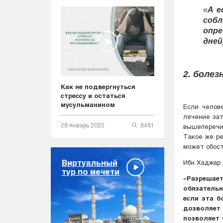
«
А е
соб
опр
дней
2. болез
Как не подвергнуться
стрессу и остаться
мусульманином
Если челове
лечение зат
28 январь 2022
8481
вышеперечи
Такое же ре
может обост
Виртуальный
Ибн Хаджар 
тур по мечети
«Разрешае
обязательн
если эта б
дозволяет
позволяет 