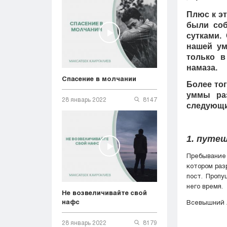
Плюс к э
были соб
сутками.
нашей ум
только в
намаза.
Спасение в молчании
Более то
уммы ра
28 январь 2022
8147
следующи
1. путе
Пребывание
котором раз
пост. Пропу
него время.
Не возвеличивайте свой
нафс
Всевышний А
28 январь 2022
8179