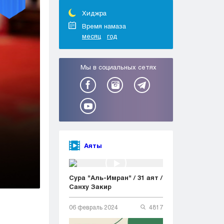
Тараз
Туркестан
Хиджра
Уральск
Время намаза
месяц
год
Усть-Каменогорск
Шымкент
Мы в социальных сетях
Аяты
Сура "Аль-Имран" / 31 аят /
Санху Закир
06 февраль 2024
4817