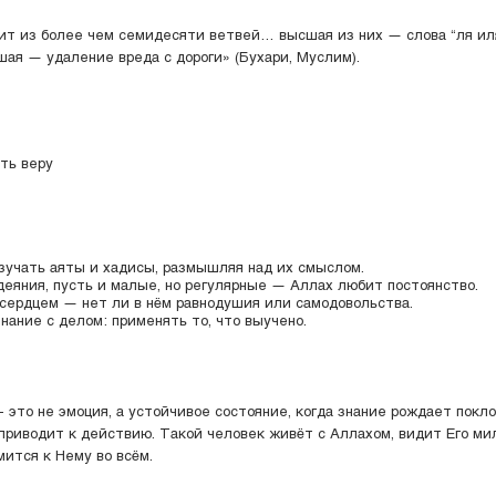
ит из более чем семидесяти ветвей… высшая из них — слова “ля ил
зшая — удаление вреда с дороги» (Бухари, Муслим).
ить веру
зучать аяты и хадисы, размышляя над их смыслом.
еяния, пусть и малые, но регулярные — Аллах любит постоянство.
сердцем — нет ли в нём равнодушия или самодовольства.
нание с делом: применять то, что выучено.
- это не эмоция, а устойчивое состояние, когда знание рождает покло
приводит к действию. Такой человек живёт с Аллахом, видит Его ми
мится к Нему во всём.