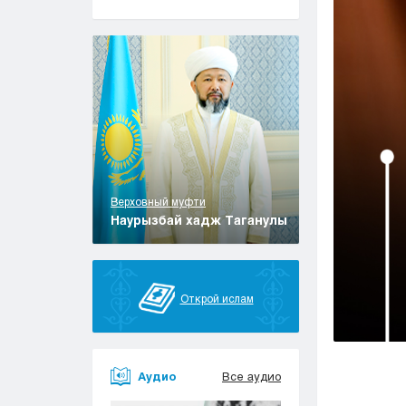
Верховный муфти
Наурызбай хадж Таганулы
Открой ислам
Аудио
Все аудио