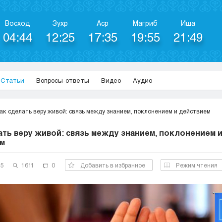
Восход
Зухр
Аср
Магриб
Иша
04:44
12:25
17:35
19:55
21:49
Статьи
Вопросы-ответы
Видео
Аудио
ак сделать веру живой: связь между знанием, поклонением и действием
ать веру живой: связь между знанием, поклонением 
м
25
1611
0
Добавить в избранное
Режим чтения