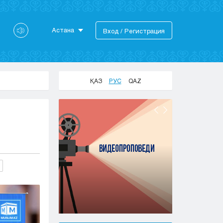
Астана
Вход / Регистрация
Астана
Алматы
Актау
ҚАЗ
РУС
QAZ
Актобе
Атырау
Жезказган
Караганда
и
Кокшетау
Костанай
Кызылорда
Павлодар
Петропавловск
Семей
Талдыкорган