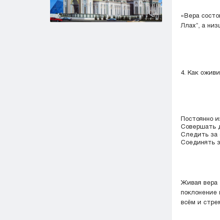
«Вера состо
Ллах”, а ни
4. Как ожив
Постоянно и
Совершать д
Следить за 
Соединять з
Живая вера 
поклонение 
всём и стре