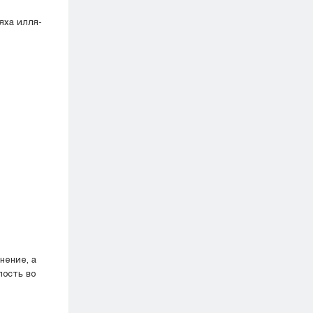
яха илля-
нение, а
лость во