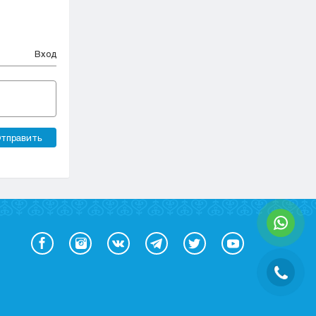
Вход
тправить