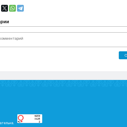
арии
О
ательна.