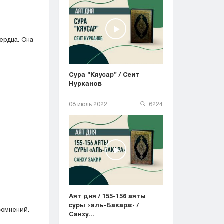
ердца. Она
Сура "Кяусар" / Сеит
Нурканов
08 июль 2022
6224
Аят дня / 155-156 аяты
суры «аль-Бакара» /
сомнений.
Санху...