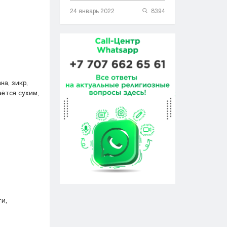
24 январь 2022
8394
а, зикр,
аётся сухим,
ти,