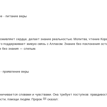
ие - питание веры
оживляет сердце, делает знание реальностью. Молитва, чтение Коран
то поддерживает живую связь с Аллахом. Знание без поклонения ост
е без знания — слепым.
 - проявление веры
аничивается словами и чувствами. Она требует поступков: правдивос
справедливости, помощи людям. Пророк ﷺ сказал: