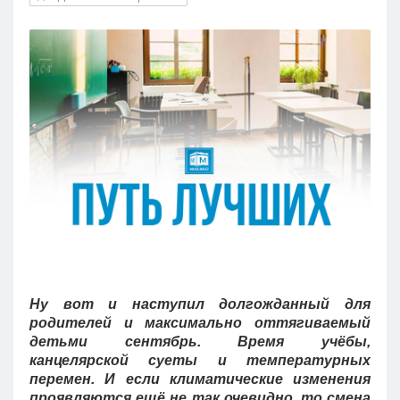
Кызылорда
Павлодар
Петропавловск
Семей
Талдыкорган
Тараз
Туркестан
Уральск
Усть-Каменогорск
Шымкент
Ну вот и наступил долгожданный для
родителей и максимально оттягиваемый
детьми сентябрь. Время учёбы,
канцелярской суеты и температурных
перемен. И если климатические изменения
проявляются ещё не так очевидно, то смена