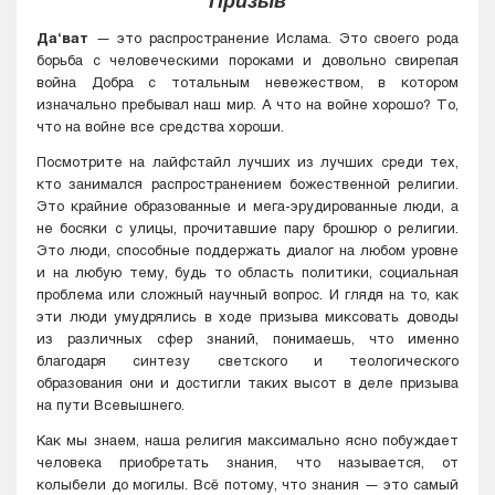
Призыв
Да‘ват
— это распространение Ислама. Это своего рода
борьба с человеческими пороками и довольно свирепая
война Добра с тотальным невежеством, в котором
изначально пребывал наш мир. А что на войне хорошо? То,
что на войне все средства хороши.
Посмотрите на лайфстайл лучших из лучших среди тех,
кто занимался распространением божественной религии.
Это крайние образованные и мега-эрудированные люди, а
не босяки с улицы, прочитавшие пару брошюр о религии.
Это люди, способные поддержать диалог на любом уровне
и на любую тему, будь то область политики, социальная
проблема или сложный научный вопрос. И глядя на то, как
эти люди умудрялись в ходе призыва миксовать доводы
из различных сфер знаний, понимаешь, что именно
благодаря синтезу светского и теологического
образования они и достигли таких высот в деле призыва
на пути Всевышнего.
Как мы знаем, наша религия максимально ясно побуждает
человека приобретать знания, что называется, от
колыбели до могилы. Всё потому, что знания — это самый