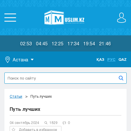
02:53
04:45
12:25
17:34
19:54
21:46
Астана
ҚАЗ
РУС
QAZ
Астана
Алматы
Актау
Актобе
Статьи
Путь лучших
Атырау
Путь лучших
Жезказган
Караганда
Кокшетау
04 сентябрь 2024
1829
0
Костанай
Добавить в избранное