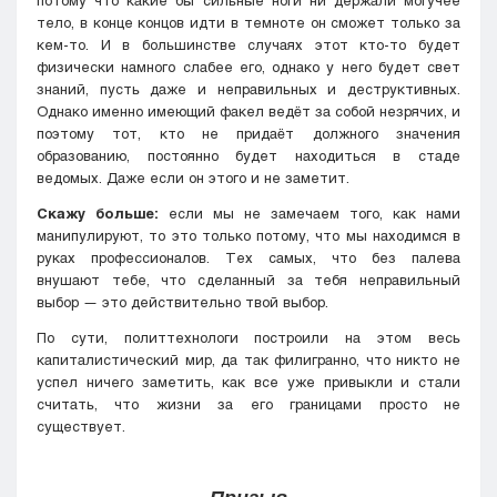
потому что какие бы сильные ноги ни держали могучее
тело, в конце концов идти в темноте он сможет только за
кем-то. И в большинстве случаях этот кто-то будет
физически намного слабее его, однако у него будет свет
знаний, пусть даже и неправильных и деструктивных.
Однако именно имеющий факел ведёт за собой незрячих, и
поэтому тот, кто не придаёт должного значения
образованию, постоянно будет находиться в стаде
ведомых. Даже если он этого и не заметит.
Скажу больше:
если мы не замечаем того, как нами
манипулируют, то это только потому, что мы находимся в
руках профессионалов. Тех самых, что без палева
внушают тебе, что сделанный за тебя неправильный
выбор — это действительно твой выбор.
По сути, политтехнологи построили на этом весь
капиталистический мир, да так филигранно, что никто не
успел ничего заметить, как все уже привыкли и стали
считать, что жизни за его границами просто не
существует.