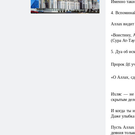
Именно таки
4. Вспоминай
Аллах видит 
«Воистину, А
(Сура Ат-Тау
5. Дуа об ис
ﷺ
Пророк
уч
«О Аллах, сд
Ихляс — не 
скрытым дел
И когда ты 
Даже улыбка
Пусть Аллах 
деяния тольк