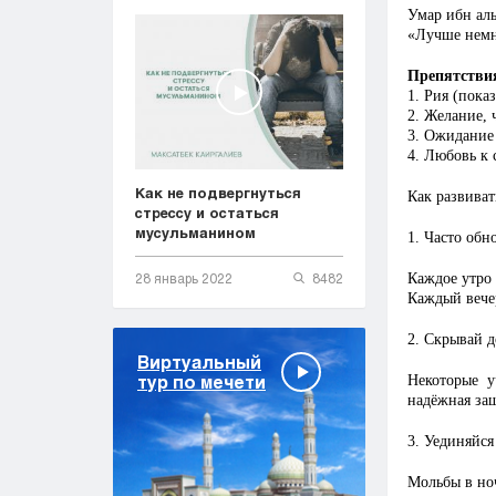
Умар ибн ал
«Лучше немно
Препятстви
1.
Рия (пока
2.
Желание, 
3.
Ожидание 
4.
Любовь к с
Как не подвергнуться
Как развиват
стрессу и остаться
мусульманином
1. Часто обн
Каждое утро 
28 январь 2022
8482
Каждый вечер
2. Скрывай д
Виртуальный
тур по мечети
Некоторые 
надёжная защ
3. Уединяйся
Мольбы в ноч