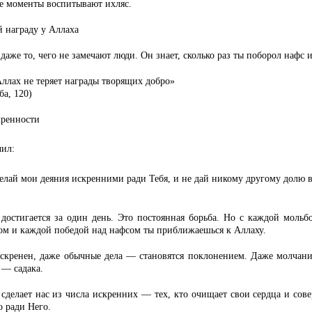
е моменты воспитывают ихляс.
 награду у Аллаха
даже то, чего не замечают люди. Он знает, сколько раз ты поборол нафс и
ллах не теряет награды творящих добро»
ба, 120)
кренности
ил:
елай мои деяния искренними ради Тебя, и не дай никому другому долю в
достигается за один день. Это постоянная борьба. Но с каждой мольб
ом и каждой победой над нафсом ты приближаешься к Аллаху.
искренен, даже обычные дела — становятся поклонением. Даже молчан
 — садака.
сделает нас из числа искренних — тех, кто очищает свои сердца и сов
о ради Него.