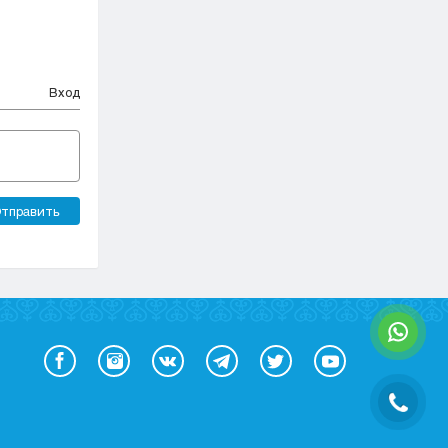
Вход
тправить