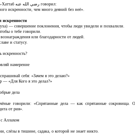
رضي
الله
عنه
ь-Хаттаб
говорил:
го искренности, чем много деяний без неё».
я искренности
зуха) — совершение поклонения, чтобы люди увидели и похвалили.
чтобы о тебе говорили.
вознаграждения или благодарности от людей.
лаве и статусу.
ь искренность?
овляй намерение
спрашивай себя: «Зачем я это делаю?»
 — «Для Кого я это делал?»
обрые дела
учёные говорили: «Спрятанные дела — как спрятанные сокровища. 
ита от рия».
 с Аллахом
и, слёзы в тишине, садака, о которой не знает никто.