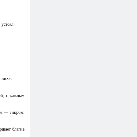
 устоял.
 них».
ой, с каждым
ие — зикром.
ершает благие