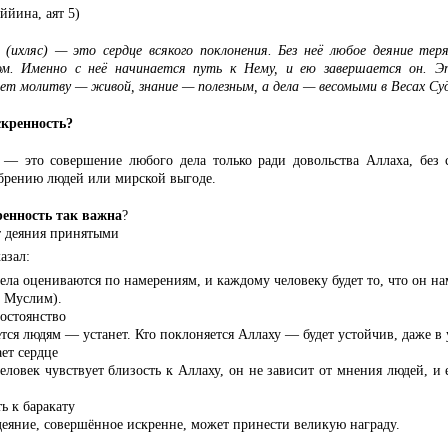
ййина, аят 5)
 (ихляс) — это сердце всякого поклонения. Без неё любое деяние тер
ом. Именно с неё начинается путь к Нему, и ею завершается он. Э
ет молитву — живой, знание — полезным, а дела — весомыми в Весах Суд
скренность?
 — это совершение любого дела только ради довольства Аллаха, без 
обрению людей или мирской выгоде.
енность так важна
?
т деяния принятыми
азал:
ела оцениваются по намерениям, и каждому человеку будет то, что он на
, Муслим).
постоянство
тся людям — устанет. Кто поклоняется Аллаху — будет устойчив, даже в
ет сердце
ловек чувствует близость к Аллаху, он не зависит от мнения людей, и
ь к баракату
еяние, совершённое искренне, может принести великую награду.