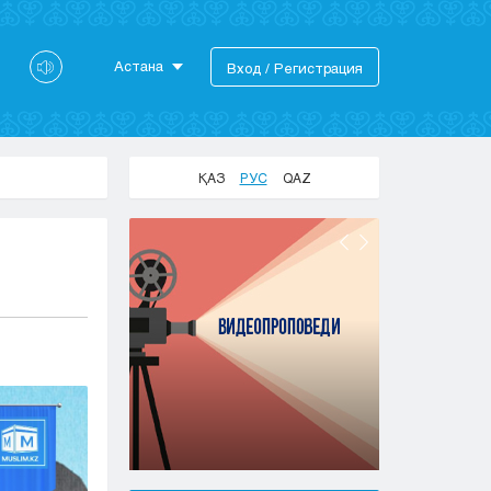
Астана
Вход / Регистрация
Астана
Алматы
Актау
ҚАЗ
РУС
QAZ
Актобе
Атырау
Жезказган
Караганда
Кокшетау
Костанай
Кызылорда
Павлодар
Петропавловск
Семей
Талдыкорган