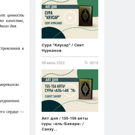
яет ценность
то качество,
ного дня.
Сура "Кяусар" / Сеит
стремления к
Нурканов
08 июль 2022
6219
меревался»
 уединении.
 его сердце —
Аят дня / 155-156 аяты
суры «аль-Бакара» /
Санху...