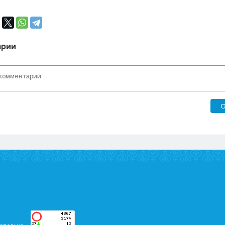
арии
О