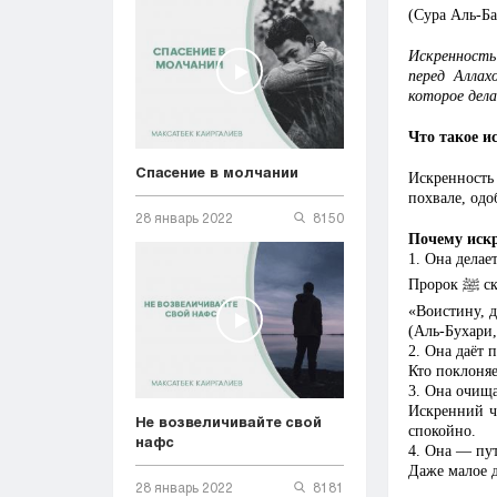
(Сура Аль-Ба
Искренность
перед Аллах
которое дела
Что такое и
Спасение в молчании
Искренность
похвале, од
28 январь 2022
8150
Почему искр
1.
Она делае
ﷺ
Пророк
ск
«Воистину, д
(Аль-Бухари
2.
Она даёт 
Кто поклоняе
3.
Она очища
Искренний че
Не возвеличивайте свой
спокойно.
нафс
4.
Она — пут
Даже малое д
28 январь 2022
8181