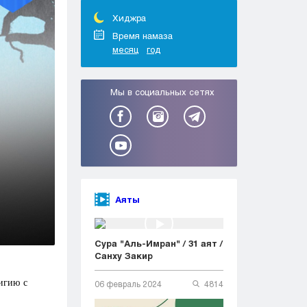
Тараз
Туркестан
Хиджра
Уральск
Время намаза
месяц
год
Усть-Каменогорск
Шымкент
Мы в социальных сетях
Аяты
Сура "Аль-Имран" / 31 аят /
Санху Закир
игию с
06 февраль 2024
4814