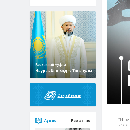
Верховный муфти
Наурызбай хадж Таганулы
Открой ислам
“И не
Аудио
Все аудио
искре