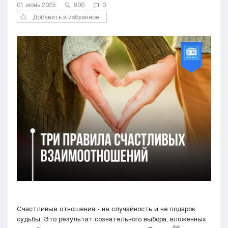
01 июнь 2025
900
0
Кызылорда
Добавить в избранное
Павлодар
Петропавловск
Семей
Талдыкорган
Тараз
Туркестан
Уральск
Усть-Каменогорск
Шымкент
Счастливые отношения - не случайность и не подарок
судьбы. Это результат сознательного выбора, вложенных