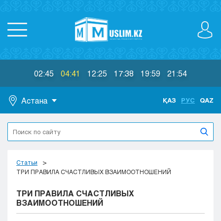
02:45
04:41
12:25
17:38
19:59
21:54
Астана
ҚАЗ
РУС
QAZ
Астана
Алматы
Актау
Актобе
Статьи
Атырау
ТРИ ПРАВИЛА СЧАСТЛИВЫХ ВЗАИМООТНОШЕНИЙ
Жезказган
ТРИ ПРАВИЛА СЧАСТЛИВЫХ
Караганда
ВЗАИМООТНОШЕНИЙ
Кокшетау
Костанай