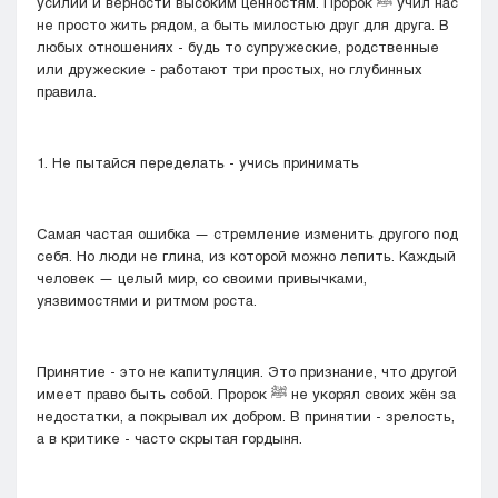
усилий и верности высоким ценностям. Пророк ﷺ учил нас
не просто жить рядом, а быть милостью друг для друга. В
любых отношениях - будь то супружеские, родственные
или дружеские - работают три простых, но глубинных
правила.
1. Не пытайся переделать - учись принимать
Самая частая ошибка — стремление изменить другого под
себя. Но люди не глина, из которой можно лепить. Каждый
человек — целый мир, со своими привычками,
уязвимостями и ритмом роста.
Принятие - это не капитуляция. Это признание, что другой
имеет право быть собой. Пророк ﷺ не укорял своих жён за
недостатки, а покрывал их добром. В принятии - зрелость,
а в критике - часто скрытая гордыня.