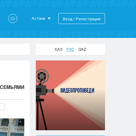
Астана
Вход / Регистрация
Астана
Алматы
Актау
ҚАЗ
РУС
QAZ
Актобе
Атырау
Жезказган
Караганда
Кокшетау
 СЕМЬЯМИ
Костанай
Кызылорда
Павлодар
Петропавловск
Семей
Талдыкорган