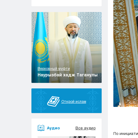
Верховный муфти
Наурызбай хадж Таганулы
Открой ислам
Аудио
Все аудио
По инициати