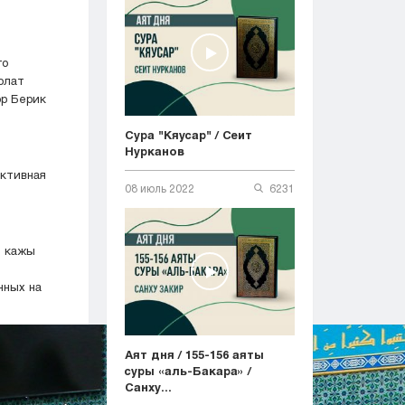
го
олат
р Берик
Сура "Кяусар" / Сеит
Нурканов
активная
08 июль 2022
6231
я кажы
нных на
Аят дня / 155-156 аяты
суры «аль-Бакара» /
Санху...