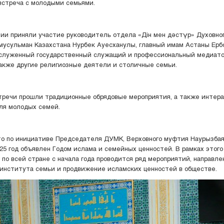
встреча с молодыми семьями.
ии приняли участие руководитель отдела «Дін мен дәстүр» Духовно
мусульман Казахстана Нурбек Ауесханулы, главный имам Астаны Ерб
аслуженный государственный служащий и профессиональный медиато
также другие религиозные деятели и столичные семьи.
тречи прошли традиционные обрядовые мероприятия, а также интер
ля молодых семей.
о по инициативе Председателя ДУМК, Верховного муфтия Наурызба
25 год объявлен Годом ислама и семейных ценностей. В рамках этого
 по всей стране с начала года проводится ряд мероприятий, направле
института семьи и продвижение исламских ценностей в обществе.