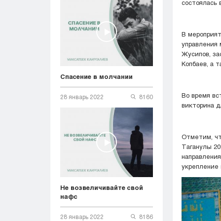
состоялась 
В мероприят
управления 
Жусипов, з
Копбаев, а 
Спасение в молчании
Во время вс
28 январь 2022
8160
викторина д
Отметим, чт
Таганулы 20
направления
укрепление 
Не возвеличивайте свой
нафс
28 январь 2022
8186