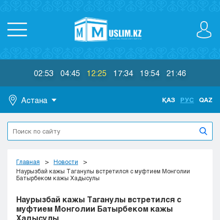
02:53
04:45
12:25
17:34
19:54
21:46
Астана
ҚАЗ
РУС
QAZ
Астана
Алматы
Актау
Актобе
Главная
Новости
Атырау
Наурызбай кажы Таганулы встретился с муфтием Монголии
Батырбеком кажы Хадысулы
Жезказган
Караганда
Наурызбай кажы Таганулы встретился с
Кокшетау
муфтием Монголии Батырбеком кажы
Хадысулы
Костанай