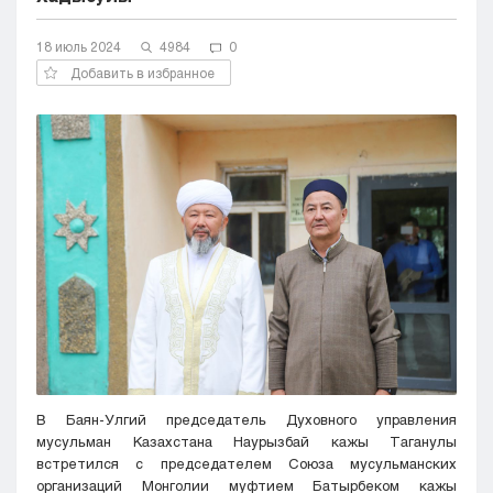
Кызылорда
18 июль 2024
Павлодар
4984
0
Петропавловск
Добавить в избранное
Семей
Талдыкорган
Тараз
Туркестан
Уральск
Усть-Каменогорск
Шымкент
В Баян-Улгий председатель Духовного управления
мусульман Казахстана Наурызбай кажы Таганулы
встретился с председателем Союза мусульманских
организаций Монголии муфтием Батырбеком кажы