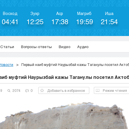
Восход
Зухр
Аср
Магриб
Иша
04:41
12:25
17:38
19:59
21:54
Статьи
Вопросы-ответы
Видео
Аудио
Новости
Первый наиб муфтий Наурызбай кажы Таганулы посетил Акто
аиб муфтий Наурызбай кажы Таганулы посетил Акто
19
2074
0
Добавить в избранное
Режим чтения