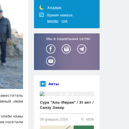
Тараз
Туркестан
Хиджра
Уральск
Время намаза
месяц
год
Усть-Каменогорск
Шымкент
Мы в социальных сетях
Аяты
аместитель
лавный имам
Сура "Аль-Имран" / 31 аят /
Санху Закир
Толеби кажы
06 февраль 2024
4808
иев посетили