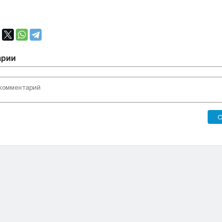
арии
О