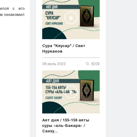
ился с его
ов ознакомил
Сура "Кяусар" / Сеит
Нурканов
08 июль 2022
6209
Аят дня / 155-156 аяты
суры «аль-Бакара» /
Санху...