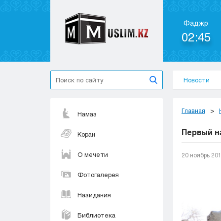
Фаджр
02:45
Новости
Главная
Намаз
Первый н
Коран
О мечети
20 ноябрь 20
Фотогалерея
Назидания
Библиотека