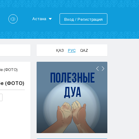
Астана
Вход / Регистрация
Астана
Алматы
Актау
ҚАЗ
РУС
QAZ
Актобе
Атырау
бе (ФОТО)
Жезказган
Караганда
бе (ФОТО)
Кокшетау
Костанай
Кызылорда
Павлодар
Петропавловск
Семей
Талдыкорган