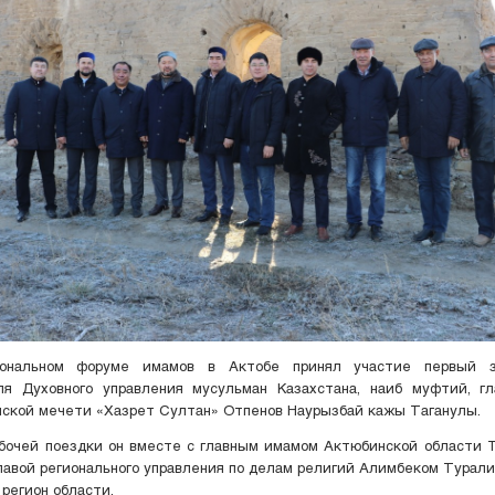
иональном форуме имамов в Актобе принял участие первый з
ля Духовного управления мусульман Казахстана, наиб муфтий, г
ской мечети «Хазрет Султан» Отпенов Наурызбай кажы Таганулы.
абочей поездки он вместе с главным имамом Актюбинской области 
лавой регионального управления по делам религий Алимбеком Турал
регион области.