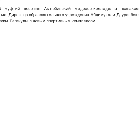
б муфтий посетил Актюбинский медресе-колледж и познаком
ью. Директор образовательного учреждения Абдимутали Дауренбек
кажы Таганулы с новым спортивным комплексом.