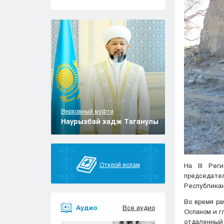
Верховный муфти
Наурызбай хадж Таганулы
Открой ислам
На III Рег
председате
Республикан
Во время р
Аудио
Все аудио
Оспаном и г
отдаленный 