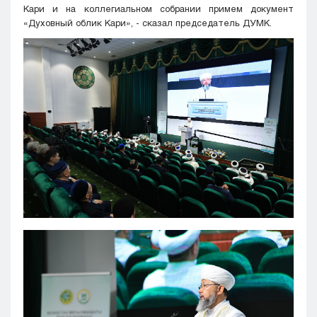
Кари и
на
коллегиальном
собрании
примем
документ
«
Духовный
облик
Кари», -
сказал
председатель
ДУМК
.