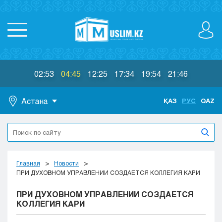
02:53
04:45
12:25
17:34
19:54
21:46
Астана
ҚАЗ
РУС
QAZ
Астана
Алматы
Актау
Актобе
Главная
Новости
Атырау
ПРИ ДУХОВНОМ УПРАВЛЕНИИ СОЗДАЕТСЯ КОЛЛЕГИЯ КАРИ
Жезказган
ПРИ ДУХОВНОМ УПРАВЛЕНИИ СОЗДАЕТСЯ
Караганда
КОЛЛЕГИЯ КАРИ
Кокшетау
Костанай