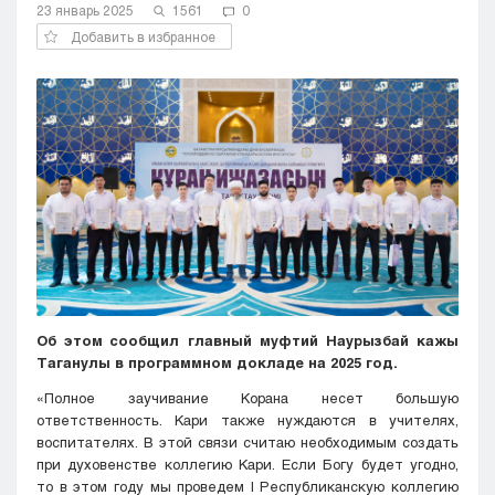
23 январь 2025
1561
0
Кызылорда
Добавить в избранное
Павлодар
Петропавловск
Семей
Талдыкорган
Тараз
Туркестан
Уральск
Усть-Каменогорск
Шымкент
Об
этом
сообщил
главный
муфтий
Наурызбай
кажы
Таганулы в
программном
докладе
на
2025
год
.
«Полное
заучивание
Корана
несет
большую
ответственность
.
Кари
также
нуждаются
в
учителях
,
воспитателях
.
В
этой
связи
считаю
необходимым
создать
при
духовенстве
коллегию
Кари. Если
Бог
у будет угодно,
то в этом
году
мы
проведем
I
Республиканскую
коллегию