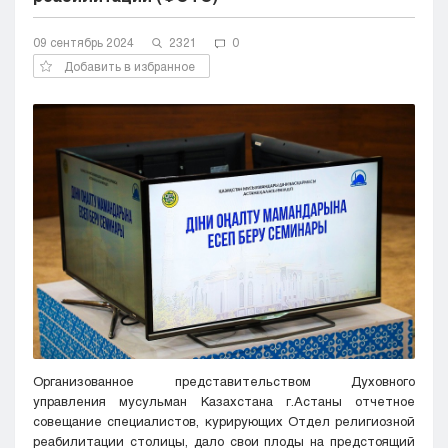
Кызылорда
09 сентябрь 2024
Павлодар
2321
0
Петропавловск
Добавить в избранное
Семей
Талдыкорган
Тараз
Туркестан
Уральск
Усть-Каменогорск
Шымкент
Организованное представительством Духовного
управления мусульман Казахстана г.Астаны отчетное
совещание специалистов, курирующих Отдел религиозной
реабилитации столицы, дало свои плоды на предстоящий