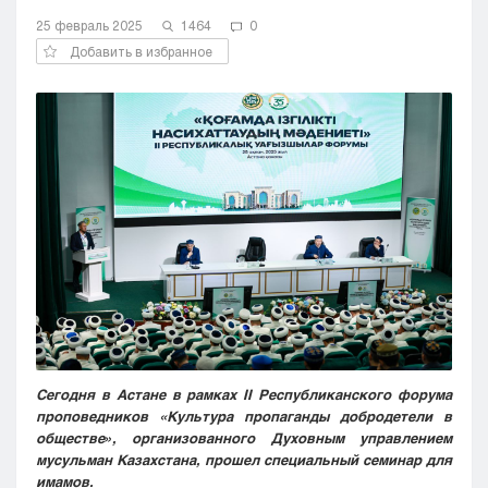
Кызылорда
25 февраль 2025
1464
0
Павлодар
Добавить в избранное
Петропавловск
Семей
Талдыкорган
Тараз
Туркестан
Уральск
Усть-Каменогорск
Шымкент
Сегодня в Астане в рамках II Республиканского форума
проповедников «Культура пропаганды добродетели в
обществе», организованного Духовным управлением
мусульман Казахстана, прошел специальный семинар для
имамов.