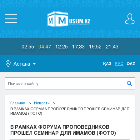
02:55
04:47
12:25
17:33
19:52
21:43
Астана
ҚАЗ
РУС
QAZ
Астана
Алматы
Актау
Актобе
Главная
Новости
Атырау
В РАМКАХ ФОРУМА ПРОПОВЕДНИКОВ ПРОШЕЛ СЕМИНАР ДЛЯ
ИМАМОВ (ФОТО)
Жезказган
Караганда
В РАМКАХ ФОРУМА ПРОПОВЕДНИКОВ
Кокшетау
ПРОШЕЛ СЕМИНАР ДЛЯ ИМАМОВ (ФОТО)
Костанай